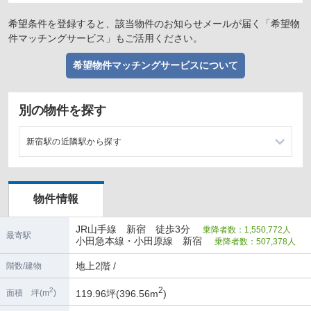
希望条件を登録すると、該当物件のお知らせメールが届く「希望物
件マッチングサービス」もご活用ください。
希望物件マッチングサービスについて
別の物件を探す
新宿駅の近隣駅から探す
代々木駅の店舗物件・貸店舗・テナント一覧
物件情報
新大久保駅の店舗物件・貸店舗・テナント一覧
JR山手線 新宿 徒歩3分
乗降者数：1,550,772人
池袋駅の店舗物件・貸店舗・テナント一覧
最寄駅
小田急本線・小田原線 新宿
乗降者数：507,378人
渋谷駅の店舗物件・貸店舗・テナント一覧
地上2階 /
階数/建物
2
2
119.96坪(396.56m
)
面積 坪(m
)