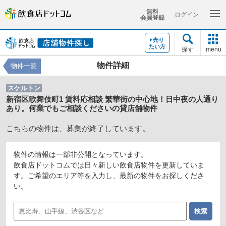
無料
ログイン
会員登録
売り
たい方
探す
menu
物件詳細
物件一覧
スケルトン
新宿区歌舞伎町1 賃料応相談 繁華街の中心地！日中夜の人通り
あり。何業でもご相談くださいの貸店舗物件
こちらの物件は、募集が終了しています。
物件の情報は一部非公開となっています。
飲食店ドットコムでは日々新しい飲食店物件を更新していま
す。ご希望のエリア等を入力し、最新の物件をお探しくださ
い。