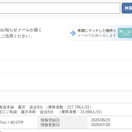
のお知らせメールが届く
希望にマッチした物件
を
詳しくは
こちら
メールでお知らせします
もご活用ください。
ント一覧
ント一覧
ナント一覧
海道本線 藤沢 徒歩5分 （乗降者数：217,746人/日）
急江ノ島線 藤沢本町 徒歩5分 （乗降者数：21,694人/日）
情報登録日
2025/06/23
ント一覧
47m
/ 40.07坪
2
情報更新日
2025/07/28