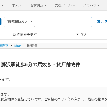
装
求人
食材厨房
支援ツール
ノウハウ
首都圏
お
エリア
譲渡情報を探す
学ぶ
藤沢市
居抜き
物件詳細
万円 藤沢駅徒歩5分の居抜き・貸店舗物件
います。
います。
飲食店物件を更新しています。ご希望のエリア等を入力し、最新の物件