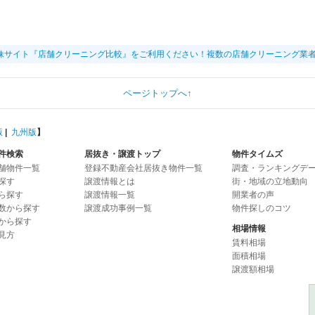
妹サイト『店舗クリーニング比較』をご利用ください！複数の店舗クリーニング業
ページトップへ↑
版
|
九州版
】
件検索
居抜き・譲渡トップ
物件タイムズ
舗物件一覧
登録不動産会社居抜き物件一覧
調査・ランキングデ
探す
譲渡情報とは
街・地域の立地動向
ら探す
譲渡情報一覧
開業者の声
数から探す
譲渡成功事例一覧
物件探しのコツ
から探す
相場情報
見方
賃料相場
面積相場
譲渡額相場