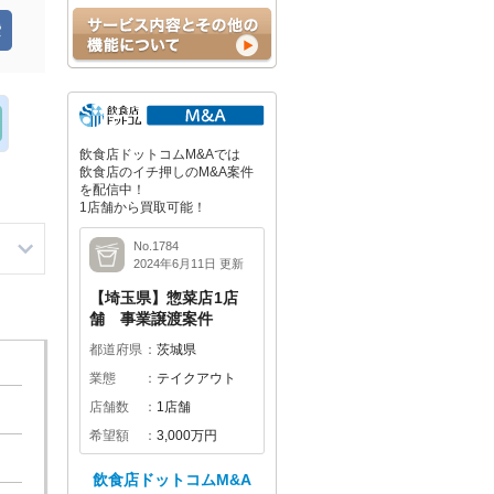
飲食店ドットコムM&Aでは
飲食店のイチ押しのM&A案件
を配信中！
1店舗から買取可能！
No.1784
2024年6月11日 更新
【埼玉県】惣菜店1店
舗 事業譲渡案件
都道府県
茨城県
業態
テイクアウト
店舗数
1店舗
希望額
3,000万円
飲食店ドットコムM&A