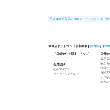
居抜き物件入居の店舗クリーニングには、姉
飲食店ドットコム 【
首都圏版
|
関西版
|
東海
「店舗物件を探す」トップ
店舗物
最新店
駅から
会員登録
地域か
初めての方へ
乗降客
マイページについて
人気駅
物件の