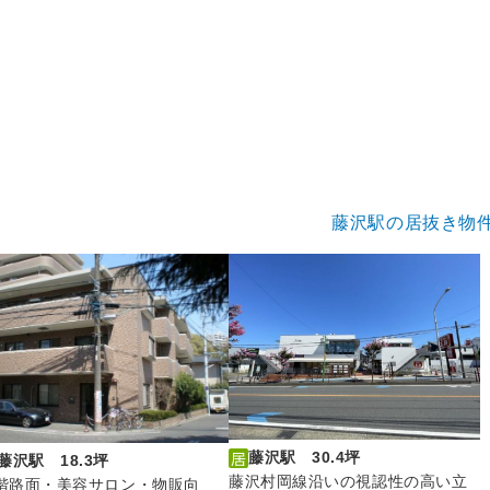
藤沢駅の居抜き物
藤沢駅 30.4坪
藤沢駅 18.3坪
藤沢村岡線沿いの視認性の高い立
階路面・美容サロン・物販向