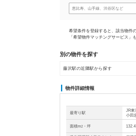
希望条件を登録すると、該当物件
「希望物件マッチングサービス」
別の物件を探す
藤沢駅の近隣駅から探す
辻堂駅の店舗物件・貸店舗・テナ
物件詳細情報
大船駅の店舗物件・貸店舗・テナ
本鵠沼駅の店舗物件・貸店舗・テ
JR東
最寄り駅
小田
石上駅の店舗物件・貸店舗・テナ
面積m
・坪
132.
2