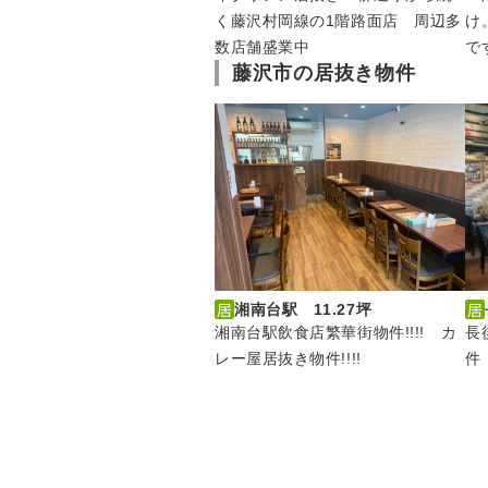
く藤沢村岡線の1階路面店 周辺多
け
数店舗盛業中
で
藤沢市の居抜き物件
湘南台駅 11.27坪
長
湘南台駅飲食店繁華街物件!!!! カ
件
レー屋居抜き物件!!!!