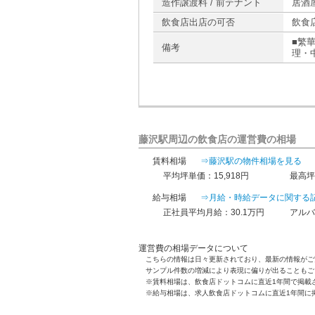
造作譲渡料 / 前テナント
居酒
飲食店出店の可否
飲食
■繁
備考
理・
藤沢駅周辺の飲食店の運営費の相場
賃料相場
⇒藤沢駅の物件相場を見る
平均坪単価：15,918円
最高坪
給与相場
⇒月給・時給データに関する
正社員平均月給：30.1万円
アルバ
運営費の相場データについて
こちらの情報は日々更新されており、最新の情報がご
サンプル件数の増減により表現に偏りが出ることもご
※賃料相場は、飲食店ドットコムに直近1年間で掲載
※給与相場は、求人飲食店ドットコムに直近1年間に