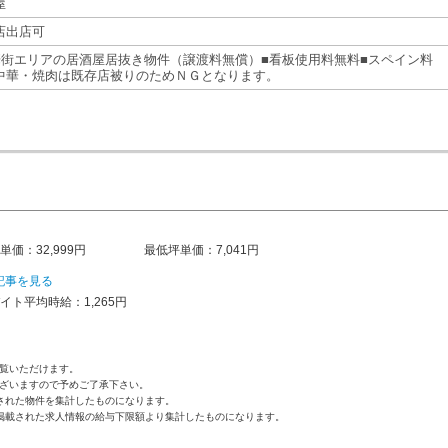
屋
店出店可
華街エリアの居酒屋居抜き物件（譲渡料無償）■看板使用料無料■スペイン料
中華・焼肉は既存店被りのためＮＧとなります。
単価：32,999円
最低坪単価：7,041円
記事を見る
イト平均時給：1,265円
覧いただけます。
ざいますので予めご了承下さい。
された物件を集計したものになります。
掲載された求人情報の給与下限額より集計したものになります。