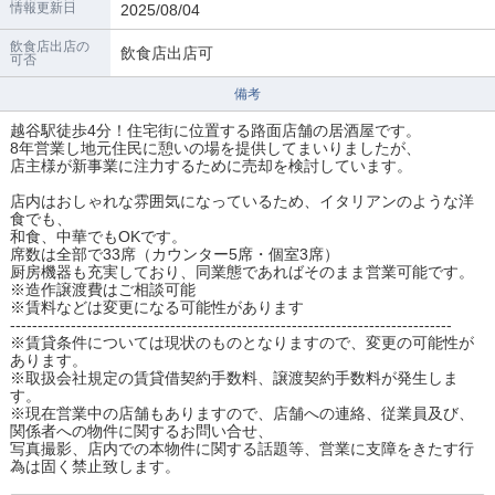
情報更新日
2025/08/04
飲食店出店の
飲食店出店可
可否
備考
越谷駅徒歩4分！住宅街に位置する路面店舗の居酒屋です。
8年営業し地元住民に憩いの場を提供してまいりましたが、
店主様が新事業に注力するために売却を検討しています。
店内はおしゃれな雰囲気になっているため、イタリアンのような洋
食でも、
和食、中華でもOKです。
席数は全部で33席（カウンター5席・個室3席）
厨房機器も充実しており、同業態であればそのまま営業可能です。
※造作譲渡費はご相談可能
※賃料などは変更になる可能性があります
--------------------------------------------------------------------------------
※賃貸条件については現状のものとなりますので、変更の可能性が
あります。
※取扱会社規定の賃貸借契約手数料、譲渡契約手数料が発生しま
す。
※現在営業中の店舗もありますので、店舗への連絡、従業員及び、
関係者への物件に関するお問い合せ、
写真撮影、店内での本物件に関する話題等、営業に支障をきたす行
為は固く禁止致します。