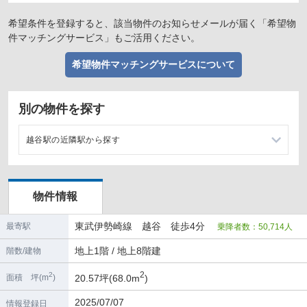
希望条件を登録すると、該当物件のお知らせメールが届く「希望物
件マッチングサービス」もご活用ください。
希望物件マッチングサービスについて
別の物件を探す
越谷駅の近隣駅から探す
北越谷駅の店舗物件・貸店舗・テナント一覧
物件情報
新越谷駅の店舗物件・貸店舗・テナント一覧
東武伊勢崎線 越谷 徒歩4分
最寄駅
乗降者数：50,714人
大袋駅の店舗物件・貸店舗・テナント一覧
地上1階 / 地上8階建
階数/建物
蒲生駅の店舗物件・貸店舗・テナント一覧
2
2
20.57坪(68.0m
)
面積 坪(m
)
2025/07/07
情報登録日