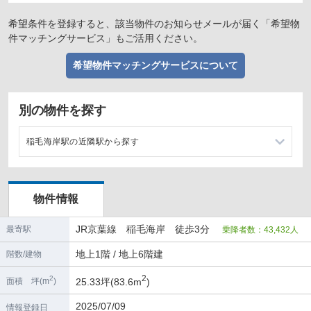
希望条件を登録すると、該当物件のお知らせメールが届く「希望物
件マッチングサービス」もご活用ください。
希望物件マッチングサービスについて
別の物件を探す
稲毛海岸駅の近隣駅から探す
検見川浜駅の店舗物件・貸店舗・テナント一覧
物件情報
蘇我駅の店舗物件・貸店舗・テナント一覧
JR京葉線 稲毛海岸 徒歩3分
最寄駅
乗降者数：43,432人
海浜幕張駅の店舗物件・貸店舗・テナント一覧
地上1階 / 地上6階建
階数/建物
2
2
25.33坪(83.6m
)
面積 坪(m
)
2025/07/09
情報登録日