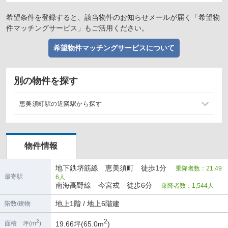
希望条件を登録すると、該当物件のお知らせメールが届く「希望物
件マッチングサービス」もご活用ください。
希望物件マッチングサービスについて
別の物件を探す
恵美須町駅の近隣駅から探す
動物園前駅の店舗物件・貸店舗・テナント一覧
物件情報
日本橋駅の店舗物件・貸店舗・テナント一覧
地下鉄堺筋線 恵美須町 徒歩1分
乗降者数：21,49
天下茶屋駅の店舗物件・貸店舗・テナント一覧
最寄駅
6人
南海高野線 今宮戎 徒歩6分
乗降者数：1,544人
長堀橋駅の店舗物件・貸店舗・テナント一覧
地上1階 / 地上6階建
階数/建物
2
2
19.66坪(65.0m
)
面積 坪(m
)