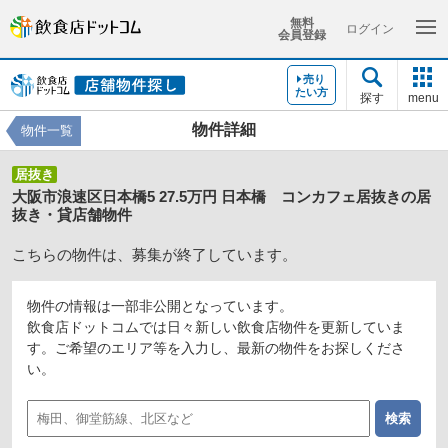
無料
ログイン
会員登録
売り
たい方
探す
menu
物件詳細
物件一覧
居抜き
大阪市浪速区日本橋5 27.5万円 日本橋 コンカフェ居抜きの居
抜き・貸店舗物件
こちらの物件は、募集が終了しています。
物件の情報は一部非公開となっています。
飲食店ドットコムでは日々新しい飲食店物件を更新していま
す。ご希望のエリア等を入力し、最新の物件をお探しくださ
い。