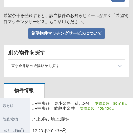
希望条件を登録すると、該当物件のお知らせメールが届く「希望物
件マッチングサービス」もご活用ください。
希望物件マッチングサービスについて
別の物件を探す
東小金井駅の近隣駅から探す
武蔵小金井駅の店舗物件・貸店舗・テナント一覧
物件情報
武蔵境駅の店舗物件・貸店舗・テナント一覧
JR中央線 東小金井 徒歩2分
乗降者数：63,516人
国分寺駅の店舗物件・貸店舗・テナント一覧
最寄駅
JR中央線 武蔵小金井
乗降者数：125,130人
三鷹駅の店舗物件・貸店舗・テナント一覧
地上3階 / 地上3階建
階数/建物
2
2
12.23坪(40.43m
)
面積 坪(m
)