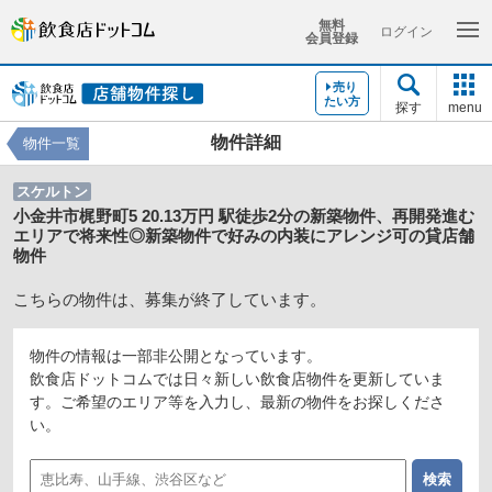
無料
ログイン
会員登録
売り
たい方
探す
menu
物件詳細
物件一覧
スケルトン
小金井市梶野町5 20.13万円 駅徒歩2分の新築物件、再開発進む
エリアで将来性◎新築物件で好みの内装にアレンジ可の貸店舗
物件
こちらの物件は、募集が終了しています。
物件の情報は一部非公開となっています。
飲食店ドットコムでは日々新しい飲食店物件を更新していま
す。ご希望のエリア等を入力し、最新の物件をお探しくださ
い。