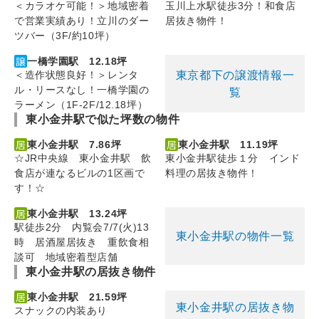
＜カラオケ可能！＞地域密着
玉川上水駅徒歩3分！和食店
で営業実績あり！立川のダー
居抜き物件！
ツバー（3F/約10坪）
一橋学園駅 12.18坪
東京都下の譲渡情報一
＜造作状態良好！＞レンタ
ル・リースなし！一橋学園の
覧
ラーメン（1F-2F/12.18坪）
東小金井駅で似た坪数の物件
東小金井駅 7.86坪
東小金井駅 11.19坪
☆JR中央線 東小金井駅 飲
東小金井駅徒歩１分 インド
食店が連なるビルの1区画で
料理の居抜き物件！
す！☆
東小金井駅 13.24坪
駅徒歩2分 内覧会7/7(火)13
東小金井駅の物件一覧
時 居酒屋居抜き 重飲食相
談可 地域密着型店舗
東小金井駅の居抜き物件
東小金井駅 21.59坪
東小金井駅の居抜き物
スナックの内装あり