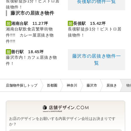
長後駅徒歩1分！ビストロ居
長後駅の物件一覧
抜物件！
藤沢市の居抜き物件
湘南台駅 11.27坪
長後駅 15.42坪
湘南台駅飲食店繁華街物
長後駅徒歩1分！ビストロ居
件!!!! カレー屋居抜き物
抜物件！
件!!!!
善行駅 18.45坪
藤沢市の居抜き物件一
藤沢市内！カフェ居抜き物
覧
件！
店舗物件探しトップ
首都圏
神奈川
藤沢市
居抜き
物
お店のデザインをお願いする内装デザイン会社はお決まりです
か？