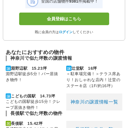
全国の店舗物件
9381
件掲載中！
会員登録はこちら
既に会員の方は
ログイン
してください
あなたにおすすめの物件
神奈川で似た坪数の譲渡情報
淵野辺駅 15.23坪
辻堂駅 16坪
淵野辺駅徒歩5分！バー居抜
＜駐車場完備！＞テラス席あ
き物件！
り！おしゃれな店内！辻堂の
ステーキ店（1F/約16坪）
こどもの国駅 14.73坪
こどもの国駅徒歩15分！クレ
神奈川の譲渡情報一覧
ープ居抜き物件！
長後駅で似た坪数の物件
長後駅 15.42坪