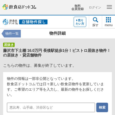
無料
ログイン
会員登録
売り
たい方
探す
menu
物件詳細
物件一覧
居抜き
藤沢市下土棚 16.0万円 長後駅徒歩1分！ビストロ居抜き物件！
の居抜き・貸店舗物件
こちらの物件は、募集が終了しています。
物件の情報は一部非公開となっています。
飲食店ドットコムでは日々新しい飲食店物件を更新していま
す。ご希望のエリア等を入力し、最新の物件をお探しくださ
い。