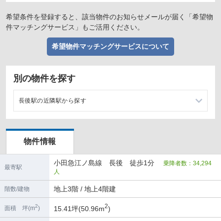
希望条件を登録すると、該当物件のお知らせメールが届く「希望物
件マッチングサービス」もご活用ください。
希望物件マッチングサービスについて
別の物件を探す
長後駅の近隣駅から探す
湘南台駅の店舗物件・貸店舗・テナント一覧
物件情報
高座渋谷駅の店舗物件・貸店舗・テナント一覧
小田急江ノ島線 長後 徒歩1分
乗降者数：34,294
六会日大前駅の店舗物件・貸店舗・テナント一覧
最寄駅
人
桜ヶ丘駅の店舗物件・貸店舗・テナント一覧
地上3階 / 地上4階建
階数/建物
2
2
15.41坪(50.96m
)
面積 坪(m
)