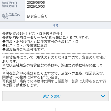
2025/08/06
情報登録日
情報更新日
2025/10/03
飲食店出店の
飲食店出店可
可否
備考
長後駅徒歩1分！ビストロ居抜き物件！
長後駅前駅前ロータリーから“真っ先に見える”立地です。
◆内装・厨房設備ともに即営業可の美装ビストロ
◆ビストロ・バル業態に最適！
◆譲渡条件ご相談可能です。
--------------------------------------------------------------------------------
※賃貸条件については現状のものとなりますので、変更の可能性が
あります。
※取扱会社規定の賃貸借契約手数料、譲渡契約手数料が発生しま
す。
※現在営業中の店舗もありますので、店舗への連絡、従業員及び、
関係者への物件に関するお問い合せ、
写真撮影、店内での本物件に関する話題等、営業に支障をきたす行
為は固く禁止致します。
続きを読む