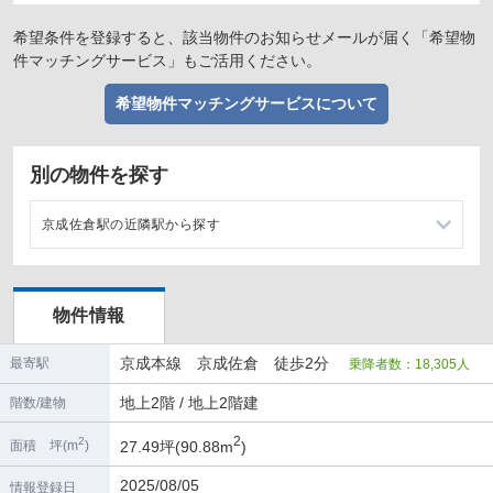
希望条件を登録すると、該当物件のお知らせメールが届く「希望物
件マッチングサービス」もご活用ください。
希望物件マッチングサービスについて
別の物件を探す
京成佐倉駅の近隣駅から探す
京成臼井駅の店舗物件・貸店舗・テナント一覧
物件情報
ユーカリが丘駅の店舗物件・貸店舗・テナント一覧
京成本線 京成佐倉 徒歩2分
最寄駅
乗降者数：18,305人
地上2階 / 地上2階建
階数/建物
2
2
27.49坪(90.88m
)
面積 坪(m
)
2025/08/05
情報登録日