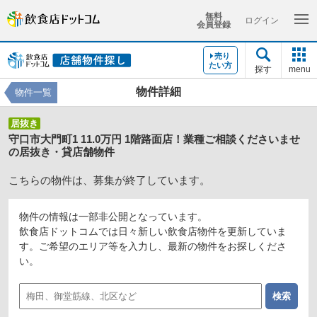
無料
ログイン
会員登録
売り
たい方
探す
menu
物件詳細
物件一覧
居抜き
守口市大門町1 11.0万円 1階路面店！業種ご相談くださいませ
の居抜き・貸店舗物件
こちらの物件は、募集が終了しています。
物件の情報は一部非公開となっています。
飲食店ドットコムでは日々新しい飲食店物件を更新していま
す。ご希望のエリア等を入力し、最新の物件をお探しくださ
い。