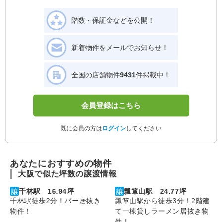
階数・保証金などを公開！
新着物件をメールでお知らせ！
全国の店舗物件
9431
件掲載中！
会員登録はこちら
既に会員の方は
ログイン
してください
あなたにおすすめの物件
大阪で似た坪数の譲渡情報
千林駅 16.94坪
瓢箪山駅 24.77坪
千林駅徒歩2分！バー居抜き
瓢箪山駅から徒歩3分！2階建
物件！
て一棟貸しラーメン居抜き物
件！