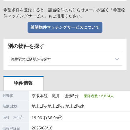
希望条件を登録すると、該当物件のお知らせメールが届く「希望物
件マッチングサービス」もご活用ください。
希望物件マッチングサービスについて
別の物件を探す
滝井駅の近隣駅から探す
千林駅の店舗物件・貸店舗・テナント一覧
物件情報
土居駅の店舗物件・貸店舗・テナント一覧
京阪本線 滝井 徒歩5分
最寄駅
乗降者数：6,814人
森小路駅の店舗物件・貸店舗・テナント一覧
地上1階-地上2階 / 地上2階建
階数/建物
守口市駅の店舗物件・貸店舗・テナント一覧
2
2
19.96坪(66.0m
)
面積 坪(m
)
2025/08/10
情報登録日