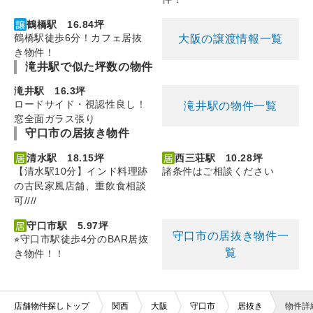
鶴橋駅 16.84坪
鶴橋駅徒歩6分！カフェ居抜
大阪の譲渡情報一覧
き物件！
滝井駅で似た坪数の物件
滝井駅 16.3坪
ロードサイド・視認性良し！
滝井駅の物件一覧
窓全面ガラス張り
守口市の居抜き物件
清水駅 18.15坪
西三荘駅 10.28坪
【清水駅10分】インド料理跡
諸条件はご相談ください
の古民家風店舗、重飲食相談
可////
守口市駅 5.97坪
守口市の居抜き物件一
⭐︎守口市駅徒歩4分のBAR居抜
覧
き物件！！
店舗物件探しトップ
関西
大阪
守口市
居抜き
物件詳