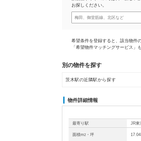
お探しください。
希望条件を登録すると、該当物件
「希望物件マッチングサービス」
別の物件を探す
茨木駅の近隣駅から探す
千里丘駅の店舗物件・貸店舗・テ
物件詳細情報
摂津富田駅の店舗物件・貸店舗・
岸辺駅の店舗物件・貸店舗・テナ
最寄り駅
JR東
面積m
・坪
17.0
2
高槻駅の店舗物件・貸店舗・テナ