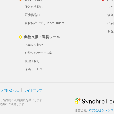
仕入れ先探し
ジャ
厨房備品EC
飲食
食材発注アプリ PlaceOrders
出店
飲食
業務支援・運営ツール
POSレジ比較
お役立ちサービス集
税理士探し
保険サービス
お問い合わせ
サイトマップ
表、情報等の無断掲載を禁止します。
提供者に帰属します。
運営会社 :
株式会社シンクロ