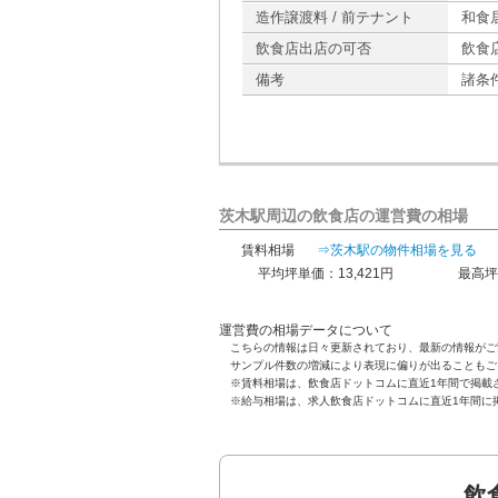
造作譲渡料 / 前テナント
和食
飲食店出店の可否
飲食
備考
諸条
茨木駅周辺の飲食店の運営費の相場
賃料相場
⇒茨木駅の物件相場を見る
平均坪単価：13,421円
最高坪
運営費の相場データについて
こちらの情報は日々更新されており、最新の情報がご
サンプル件数の増減により表現に偏りが出ることもご
※賃料相場は、飲食店ドットコムに直近1年間で掲載
※給与相場は、求人飲食店ドットコムに直近1年間に
飲