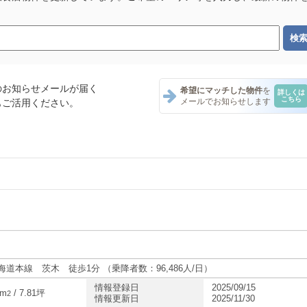
のお知らせメールが届く
希望にマッチした物件
を
詳しくは
こちら
メールでお知らせします
もご活用ください。
ナント一覧
テナント一覧
ント一覧
海道本線 茨木 徒歩1分 （乗降者数：96,486人/日）
情報登録日
2025/09/15
4m
/ 7.81坪
2
情報更新日
2025/11/30
ント一覧