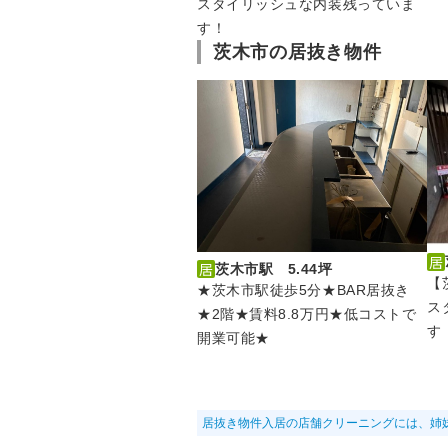
スタイリッシュな内装残っていま
す！
茨木市の居抜き物件
茨木市駅 5.44坪
【
★茨木市駅徒歩5分★BAR居抜き
ス
★2階★賃料8.8万円★低コストで
す
開業可能★
居抜き物件入居の店舗クリーニングには、姉