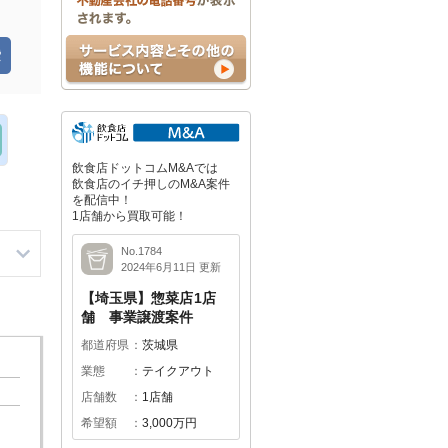
飲食店ドットコムM&Aでは
飲食店のイチ押しのM&A案件
を配信中！
1店舗から買取可能！
No.1784
2024年6月11日 更新
【埼玉県】惣菜店1店
舗 事業譲渡案件
都道府県
茨城県
業態
テイクアウト
店舗数
1店舗
希望額
3,000万円