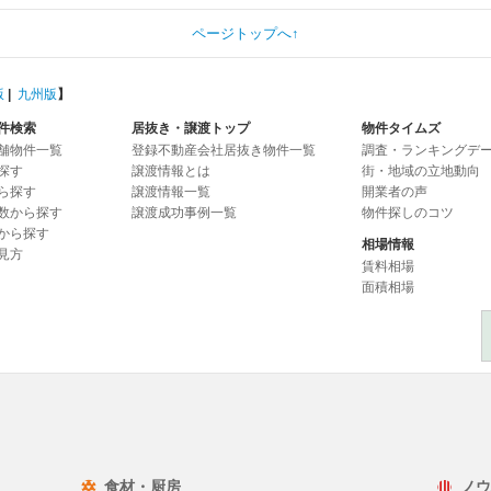
ページトップへ↑
版
|
九州版
】
件検索
居抜き・譲渡トップ
物件タイムズ
舗物件一覧
登録不動産会社居抜き物件一覧
調査・ランキングデ
探す
譲渡情報とは
街・地域の立地動向
ら探す
譲渡情報一覧
開業者の声
数から探す
譲渡成功事例一覧
物件探しのコツ
から探す
相場情報
見方
賃料相場
面積相場
食材・厨房
ノウ