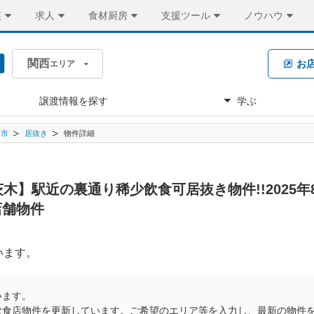
装
求人
食材厨房
支援ツール
ノウハウ
関西
お
エリア
譲渡情報を探す
学ぶ
木市
居抜き
物件詳細
【茨木】駅近の裏通り稀少飲食可居抜き物件!!2025
店舗物件
います。
います。
飲食店物件を更新しています。ご希望のエリア等を入力し、最新の物件