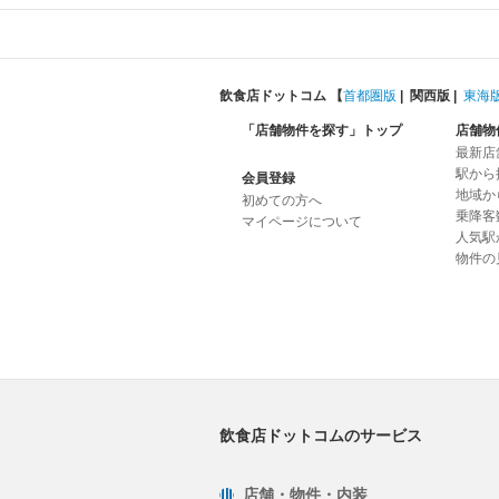
飲食店ドットコム 【
首都圏版
|
関西版
|
東海
「店舗物件を探す」トップ
店舗物
最新店
駅から
会員登録
地域か
初めての方へ
乗降客
マイページについて
人気駅
物件の
飲食店ドットコムのサービス
店舗・物件・内装