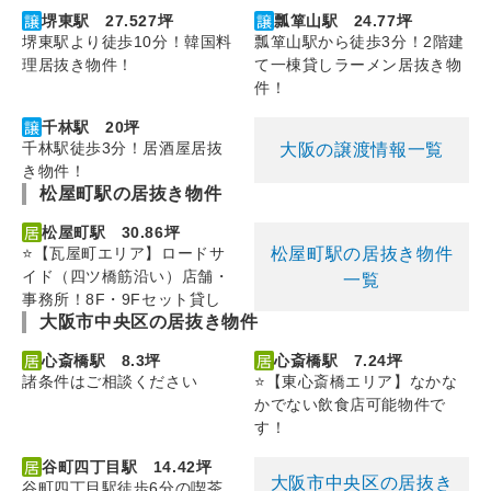
堺東駅 27.527坪
瓢箪山駅 24.77坪
堺東駅より徒歩10分！韓国料
瓢箪山駅から徒歩3分！2階建
理居抜き物件！
て一棟貸しラーメン居抜き物
件！
千林駅 20坪
千林駅徒歩3分！居酒屋居抜
大阪の譲渡情報一覧
き物件！
松屋町駅の居抜き物件
松屋町駅 30.86坪
松屋町駅の居抜き物件
⭐【瓦屋町エリア】ロードサ
イド（四ツ橋筋沿い）店舗・
一覧
事務所！8F・9Fセット貸し
大阪市中央区の居抜き物件
心斎橋駅 8.3坪
心斎橋駅 7.24坪
諸条件はご相談ください
⭐【東心斎橋エリア】なかな
かでない飲食店可能物件で
す！
谷町四丁目駅 14.42坪
大阪市中央区の居抜き
谷町四丁目駅徒歩6分の喫茶