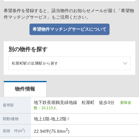
希望条件を登録すると、該当物件のお知らせメールが届く「希望物
件マッチングサービス」もご活用ください。
希望物件マッチングサービスについて
別の物件を探す
松屋町駅の近隣駅から探す
谷町六丁目駅の店舗物件・貸店舗・テナント一覧
物件情報
長堀橋駅の店舗物件・貸店舗・テナント一覧
地下鉄長堀鶴見緑地線 松屋町 徒歩3分
乗降者
玉造駅の店舗物件・貸店舗・テナント一覧
最寄駅
数：10,115人
心斎橋駅の店舗物件・貸店舗・テナント一覧
地上1階-地上2階 /
階数/建物
2
2
22.94坪(75.84m
)
面積 坪(m
)