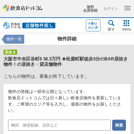
無料
ログイン
会員登録
売り
たい方
探す
menu
物件詳細
物件一覧
居抜き
大阪市中央区谷町6 36.3万円 ★松屋町駅徒歩3分のBAR居抜き
物件！の居抜き・貸店舗物件
こちらの物件は、募集が終了しています。
物件の情報は一部非公開となっています。
飲食店ドットコムでは日々新しい飲食店物件を更新していま
す。ご希望のエリア等を入力し、最新の物件をお探しくださ
い。