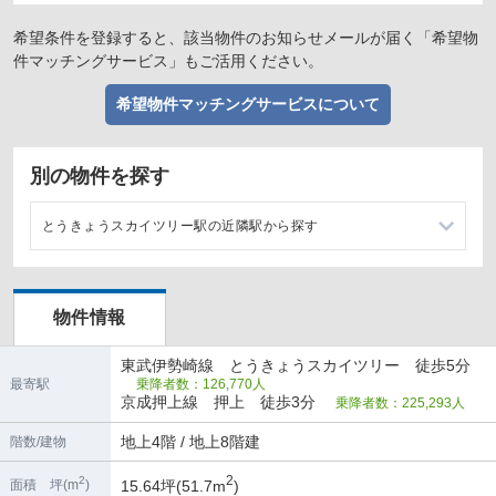
希望条件を登録すると、該当物件のお知らせメールが届く「希望物
件マッチングサービス」もご活用ください。
希望物件マッチングサービスについて
別の物件を探す
とうきょうスカイツリー駅の近隣駅から探す
浅草駅の店舗物件・貸店舗・テナント一覧
物件情報
東武伊勢崎線 とうきょうスカイツリー 徒歩5分
最寄駅
乗降者数：126,770人
京成押上線 押上 徒歩3分
乗降者数：225,293人
地上4階 / 地上8階建
階数/建物
2
2
15.64坪(51.7m
)
面積 坪(m
)