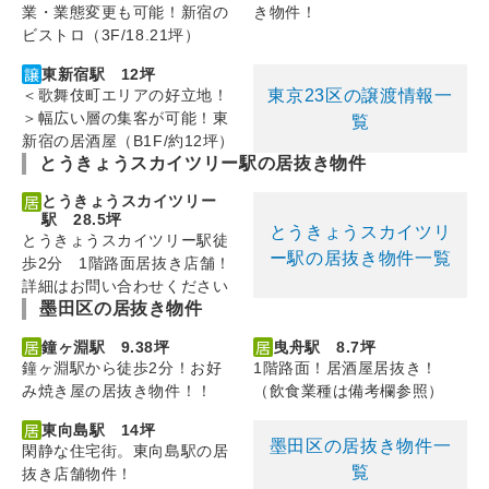
業・業態変更も可能！新宿の
き物件！
ビストロ（3F/18.21坪）
東新宿駅 12坪
東京23区の譲渡情報一
＜歌舞伎町エリアの好立地！
＞幅広い層の集客が可能！東
覧
新宿の居酒屋（B1F/約12坪）
とうきょうスカイツリー駅の居抜き物件
とうきょうスカイツリー
駅 28.5坪
とうきょうスカイツリ
とうきょうスカイツリー駅徒
ー駅の居抜き物件一覧
歩2分 1階路面居抜き店舗！
詳細はお問い合わせください
墨田区の居抜き物件
鐘ヶ淵駅 9.38坪
曳舟駅 8.7坪
鐘ヶ淵駅から徒歩2分！お好
1階路面！居酒屋居抜き！
み焼き屋の居抜き物件！！
（飲食業種は備考欄参照）
東向島駅 14坪
墨田区の居抜き物件一
閑静な住宅街。東向島駅の居
覧
抜き店舗物件！