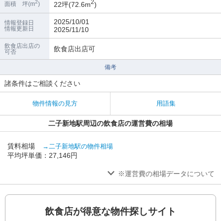
2
2
22坪(72.6m
)
面積 坪(m
)
2025/10/01
情報登録日
情報更新日
2025/11/10
飲食店出店の
飲食店出店可
可否
備考
諸条件はご相談ください
物件情報の見方
用語集
二子新地駅周辺の飲食店の運営費の相場
賃料相場
→二子新地駅の物件相場
平均坪単価：27,146円
※運営費の相場データについて
飲食店が得意な物件探しサイト