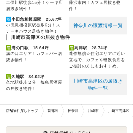
二俣川駅徒歩15分！ケーキ店
藤沢市内！カフェ居抜き物
居抜き物件！
件！
小田急相模原駅 25.67坪
小田急相模原駅徒歩6分！ス
神奈川の譲渡情報一覧
テーキハウス居抜き物件！
川崎市高津区の居抜き物件
溝の口駅 15.64坪
高津駅 28.74坪
溝の口エリア！カフェバー居
造作無償☆住宅エリアに近い
抜き物件！
立地で、カフェや軽飲食店を
ご検討の方にもおすすめ。
久地駅 34.02坪
川崎市高津区の居抜き
久地駅徒歩２分 焼鳥居酒屋
物件一覧
の居抜き物件！
店舗物件探しトップ
首都圏
神奈川
川崎市
川崎市高津区