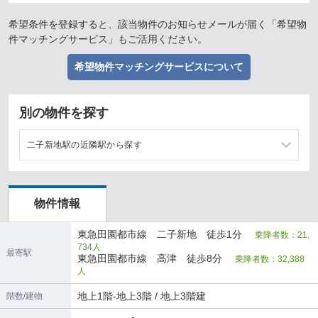
希望条件を登録すると、該当物件のお知らせメールが届く「希望物
件マッチングサービス」もご活用ください。
希望物件マッチングサービスについて
別の物件を探す
二子新地駅の近隣駅から探す
高津駅の店舗物件・貸店舗・テナント一覧
物件情報
溝の口駅の店舗物件・貸店舗・テナント一覧
東急田園都市線 二子新地 徒歩1分
乗降者数：21,
734人
最寄駅
東急田園都市線 高津 徒歩8分
乗降者数：32,388
人
地上1階-地上3階 / 地上3階建
階数/建物