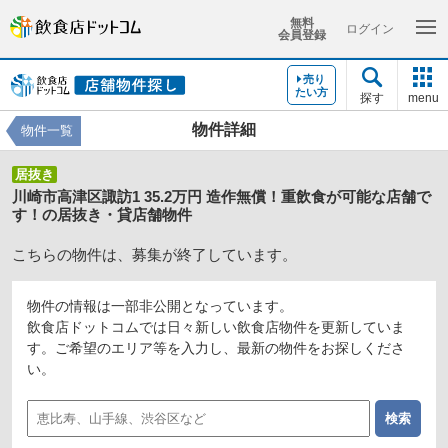
無料
ログイン
会員登録
売り
たい方
探す
menu
物件詳細
物件一覧
居抜き
川崎市高津区諏訪1 35.2万円 造作無償！重飲食が可能な店舗で
す！の居抜き・貸店舗物件
こちらの物件は、募集が終了しています。
物件の情報は一部非公開となっています。
飲食店ドットコムでは日々新しい飲食店物件を更新していま
す。ご希望のエリア等を入力し、最新の物件をお探しくださ
い。