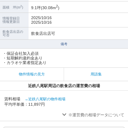
2
2
9.1坪(30.08m
)
面積 坪(m
)
2025/10/16
情報登録日
情報更新日
2025/10/16
飲食店出店の
飲食店出店可
可否
備考
・保証会社加入必須
・短期解約違約金あり
・カラオケ業者指定あり
物件情報の見方
用語集
近鉄八尾駅周辺の飲食店の運営費の相場
賃料相場
→近鉄八尾駅の物件相場
平均坪単価：11,897円
※運営費の相場データについて