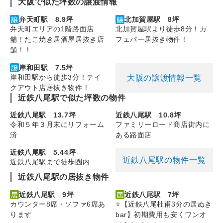
大阪で似た坪数の譲渡情報
弁天町駅 8.9坪
北加賀屋駅 8坪
弁天町エリアの1階路面店
北加賀屋駅より徒歩8分！カ
舗！たこ焼き居酒屋居抜き店
フェバー居抜き物件！
舗！！
岸和田駅 7.5坪
岸和田駅から徒歩3分！テイ
大阪の譲渡情報一覧
クアウト店居抜き物件！
近鉄八尾駅で似た坪数の物件
近鉄八尾駅 13.7坪
近鉄八尾駅 10.8坪
令和５年３月末にリフォーム
ファミリーロード商店街内に
済
ある路面店
近鉄八尾駅 5.44坪
近鉄八尾駅の物件一覧
近鉄八尾駅まで徒歩圏内
近鉄八尾駅の居抜き物件
近鉄八尾駅 9坪
近鉄八尾駅 7坪
カウンター8席・ソファ6席あ
⭐【近鉄八尾杜甫3分の居ぬき
ります
bar】初期費用も安くワンオ