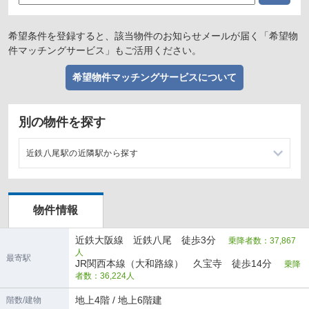
希望条件を登録すると、該当物件のお知らせメールが届く「希望物
件マッチングサービス」もご活用ください。
希望物件マッチングサービスについて
別の物件を探す
近鉄八尾駅の近隣駅から探す
河内山本駅の店舗物件・貸店舗・テナント一覧
物件情報
久宝寺口駅の店舗物件・貸店舗・テナント一覧
近鉄大阪線 近鉄八尾 徒歩3分
乗降者数：37,867
高安駅の店舗物件・貸店舗・テナント一覧
人
最寄駅
JR関西本線（大和路線） 久宝寺 徒歩14分
乗降
者数：36,224人
地上4階 / 地上6階建
階数/建物