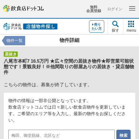
無料
ログイン
会員登録
売り
たい方
探す
menu
物件詳細
物件一覧
居抜き
八尾市本町7 16.5万円 ★広々空間の居抜き物件★即営業可能状
態です！景観良好！※他間取りの部屋ありの居抜き・貸店舗物
件
こちらの物件は、募集が終了しています。
物件の情報は一部非公開となっています。
飲食店ドットコムでは日々新しい飲食店物件を更新していま
す。ご希望のエリア等を入力し、最新の物件をお探しくださ
い。