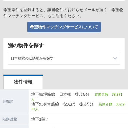
希望条件を登録すると、該当物件のお知らせメールが届く「希望物
件マッチングサービス」もご活用ください。
希望物件マッチングサービスについて
別の物件を探す
日本橋駅の近隣駅から探す
恵美須町駅の店舗物件・貸店舗・テナント一覧
物件情報
長堀橋駅の店舗物件・貸店舗・テナント一覧
地下鉄堺筋線 日本橋 徒歩5分
乗降者数：78,371
谷町九丁目駅の店舗物件・貸店舗・テナント一覧
人
最寄駅
地下鉄御堂筋線 なんば 徒歩5分
乗降者数：362,9
なんば駅の店舗物件・貸店舗・テナント一覧
13人
地下1階 /
階数/建物