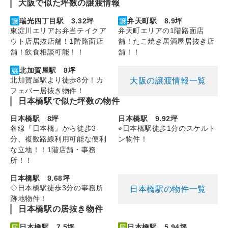
大阪で似た坪数の譲渡情報
瑞光四丁目駅 3.32坪
弁天町駅 8.9坪
東淀川エリアお弁当テイクア
弁天町エリアの1階路面店
ウト店居抜店舗！1階路面店
舗！たこ焼き居酒屋居抜き店
舗！飲食相談可能！！
舗！！
北加賀屋駅 8坪
北加賀屋駅より徒歩8分！カ
大阪の譲渡情報一覧
フェバー居抜き物件！
日本橋駅で似た坪数の物件
日本橋駅 8坪
日本橋駅 9.92坪
各線『日本橋』から徒歩3
⭐︎日本橋駅徒歩1分のスケルト
分、複数路線利用可能な便利
ン物件！
な立地！！1階店舗・事務
所！！
日本橋駅 9.68坪
◇日本橋駅徒歩3分の事務所
日本橋駅の物件一覧
跡地物件！
日本橋駅の居抜き物件
日本橋駅 7.5坪
日本橋駅 5.94坪