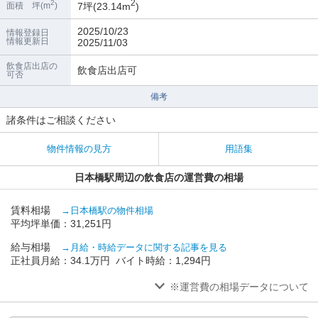
2
2
7坪(23.14m
)
面積 坪(m
)
2025/10/23
情報登録日
情報更新日
2025/11/03
飲食店出店の
飲食店出店可
可否
備考
諸条件はご相談ください
物件情報の見方
用語集
日本橋駅周辺の飲食店の運営費の相場
賃料相場
→日本橋駅の物件相場
平均坪単価：31,251円
給与相場
→月給・時給データに関する記事を見る
正社員月給：34.1万円 バイト時給：1,294円
※運営費の相場データについて