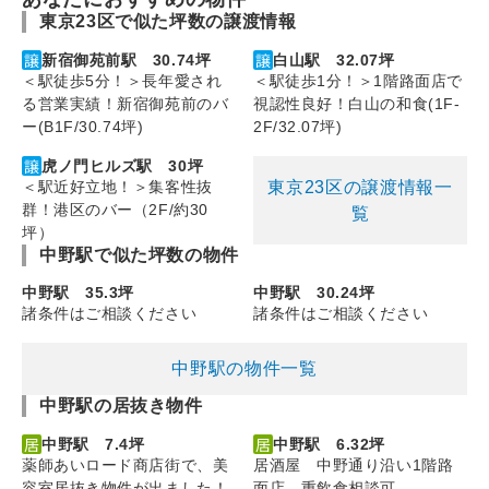
東京23区で似た坪数の譲渡情報
新宿御苑前駅 30.74坪
白山駅 32.07坪
＜駅徒歩5分！＞長年愛され
＜駅徒歩1分！＞1階路面店で
る営業実績！新宿御苑前のバ
視認性良好！白山の和食(1F-
ー(B1F/30.74坪)
2F/32.07坪)
虎ノ門ヒルズ駅 30坪
東京23区の譲渡情報一
＜駅近好立地！＞集客性抜
群！港区のバー（2F/約30
覧
坪）
中野駅で似た坪数の物件
中野駅 35.3坪
中野駅 30.24坪
諸条件はご相談ください
諸条件はご相談ください
中野駅の物件一覧
中野駅の居抜き物件
中野駅 7.4坪
中野駅 6.32坪
薬師あいロード商店街で、美
居酒屋 中野通り沿い1階路
容室居抜き物件が出ました！
面店 重飲食相談可