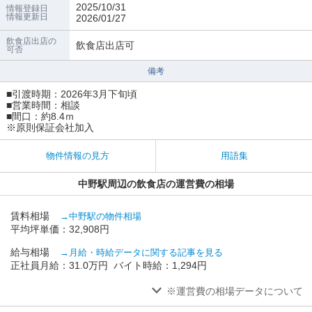
2025/10/31
情報登録日
情報更新日
2026/01/27
飲食店出店の
飲食店出店可
可否
備考
■引渡時期：2026年3月下旬頃
■営業時間：相談
■間口：約8.4ｍ
※原則保証会社加入
物件情報の見方
用語集
中野駅周辺の飲食店の運営費の相場
賃料相場
→中野駅の物件相場
平均坪単価：32,908円
給与相場
→月給・時給データに関する記事を見る
正社員月給：31.0万円 バイト時給：1,294円
※運営費の相場データについて