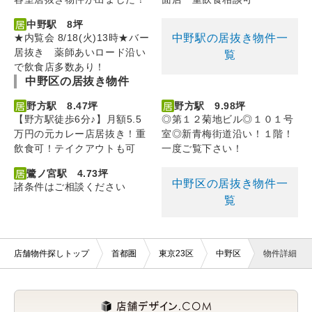
中野駅 8坪
中野駅の居抜き物件一
★内覧会 8/18(火)13時★バー
居抜き 薬師あいロード沿い
覧
で飲食店多数あり！
中野区の居抜き物件
野方駅 8.47坪
野方駅 9.98坪
【野方駅徒歩6分♪】月額5.5
◎第１２菊地ビル◎１０１号
万円の元カレー店居抜き！重
室◎新青梅街道沿い！１階！
飲食可！テイクアウトも可
一度ご覧下さい！
鷺ノ宮駅 4.73坪
中野区の居抜き物件一
諸条件はご相談ください
覧
店舗物件探しトップ
首都圏
東京23区
中野区
物件詳細