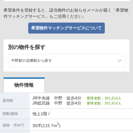
希望条件を登録すると、該当物件のお知らせメールが届く「希望物
件マッチングサービス」もご活用ください。
希望物件マッチングサービスについて
別の物件を探す
中野駅の近隣駅から探す
高円寺駅の店舗物件・貸店舗・テナント一覧
物件情報
東中野駅の店舗物件・貸店舗・テナント一覧
JR中央線 中野 徒歩4分
乗降者数：301,814人
落合駅の店舗物件・貸店舗・テナント一覧
最寄駅
JR総武線 中野 徒歩4分
乗降者数：301,814人
阿佐ヶ谷駅の店舗物件・貸店舗・テナント一覧
地上1階 /
階数/建物
2
2
35坪(115.7m
)
面積 坪(m
)