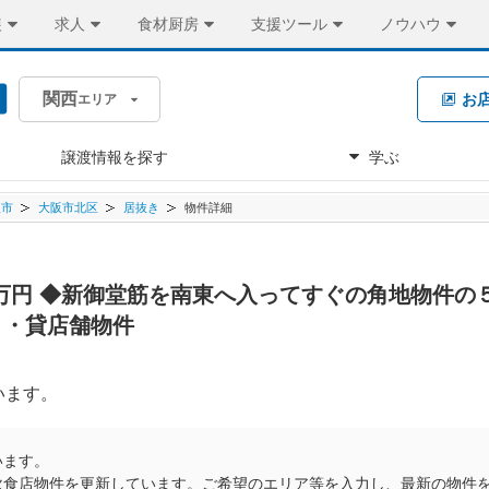
装
求人
食材厨房
支援ツール
ノウハウ
関西
お
エリア
譲渡情報を探す
学ぶ
阪市
大阪市北区
居抜き
物件詳細
65万円 ◆新御堂筋を南東へ入ってすぐの角地物件の
き・貸店舗物件
います。
います。
飲食店物件を更新しています。ご希望のエリア等を入力し、最新の物件