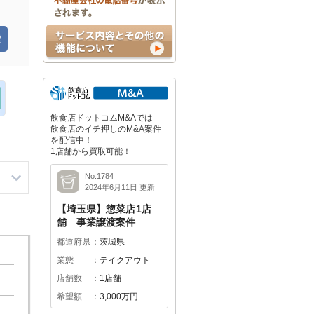
飲食店ドットコムM&Aでは
飲食店のイチ押しのM&A案件
を配信中！
1店舗から買取可能！
No.1784
2024年6月11日 更新
【埼玉県】惣菜店1店
舗 事業譲渡案件
都道府県
茨城県
業態
テイクアウト
店舗数
1店舗
希望額
3,000万円