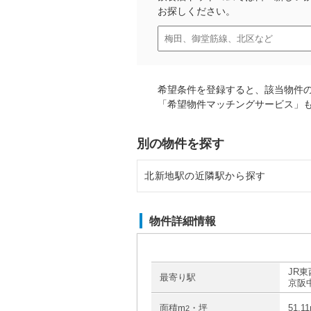
お探しください。
希望条件を登録すると、該当物件
「希望物件マッチングサービス」
別の物件を探す
北新地駅の近隣駅から探す
新福島駅の店舗物件・貸店舗・テ
物件詳細情報
大阪天満宮駅の店舗物件・貸店舗
海老江駅の店舗物件・貸店舗・テ
JR東
最寄り駅
京阪
大阪城北詰駅の店舗物件・貸店舗
面積m
・坪
51.1
2