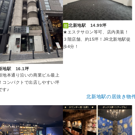
北新地駅 14.99坪
★エステサロン等可、店内美装！
３階店舗、約15坪！JR北新地駅徒
歩4分！
新地駅 16.1坪
新地本通り沿いの商業ビル最上
！コンパクトで出店しやすい坪
です♪
北新地駅の居抜き物