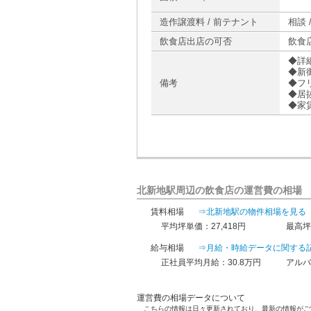
造作譲渡料 / 前テナント
相談 /
飲食店出店の可否
飲食
◆詳
◆新
備考
◆フ
◆居
◆家
北新地駅周辺の飲食店の運営費の相場
賃料相場
⇒北新地駅の物件相場を見る
平均坪単価：27,418円
最高坪
給与相場
⇒月給・時給データに関する
正社員平均月給：30.8万円
アルバ
運営費の相場データについて
こちらの情報は日々更新されており、最新の情報がご