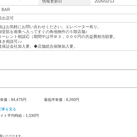
情報更新日
2026/02/13
 BAR
店出店可
細はお気軽にお問い合わせください。エレベーター有り。
御堂筋を南東へ入ってすぐの角地物件の５階店舗♪
リーレント相談応（期間中は坪＠３，０００円の共益費相当額要。
抜き相談可♪♪
賃保証会社加入要。◆店舗総合保険加入要。
単価：84,475円
最低坪単価：8,260円
記事を見る
イト平均時給：1,330円
覧いただけます。