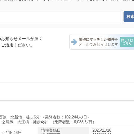
のお知らせメールが届く
希望にマッチした物件
を
詳しくは
こちら
メールでお知らせします
もご活用ください。
ナント一覧
・テナント一覧
ナント一覧
西線 北新地 徒歩6分 （乗降者数：102,244人/日）
中之島線 大江橋 徒歩4分 （乗降者数：6,088人/日）
情報登録日
2025/11/18
・テナント一覧
1m
/ 15.46坪
2