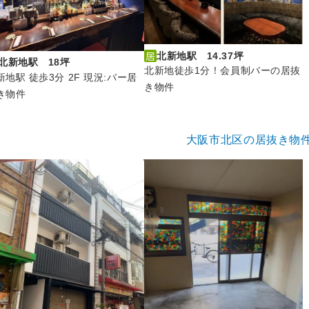
北新地駅 14.37坪
北新地駅 18坪
北新地徒歩1分！会員制バーの居抜
新地駅 徒歩3分 2F 現況:バー居
き物件
き物件
大阪市北区の居抜き物