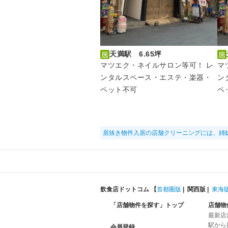
天満駅 6.65坪
マツエク・ネイルサロン等可！ レ
マ
ンタルスペース・エステ・楽器・
ン
ペット不可
ペ
居抜き物件入居の店舗クリーニングには、姉
飲食店ドットコム 【
首都圏版
|
関西版
|
東海
「店舗物件を探す」トップ
店舗物
最新店
駅から
会員登録