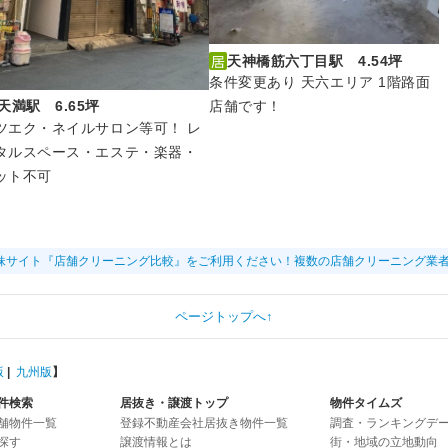
天神橋筋六丁目駅 4.54坪
条件変更あり 天六エリア 1階路面
天満駅 6.65坪
店舗です！
ツエク・ネイルサロン等可！ レ
タルスペース・エステ・楽器・
ット不可
妹サイト『店舗クリーニング比較』をご利用ください！複数の店舗クリーニング業
ページトップへ↑
版
|
九州版
】
件検索
居抜き・譲渡トップ
物件タイムズ
舗物件一覧
登録不動産会社居抜き物件一覧
調査・ランキングデ
探す
譲渡情報とは
街・地域の立地動向