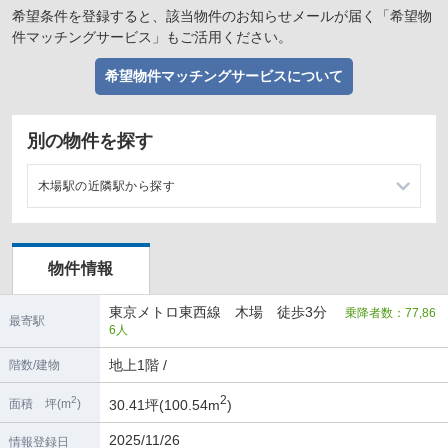
希望条件を登録すると、該当物件のお知らせメールが届く「希望物
件マッチングサービス」もご活用ください。
希望物件マッチングサービスについて
別の物件を探す
木場駅の近隣駅から探す
東陽町駅の店舗物件・貸店舗・テナント一覧
物件情報
門前仲町駅の店舗物件・貸店舗・テナント一覧
東京メトロ東西線 木場 徒歩3分
乗降者数：77,86
南砂町駅の店舗物件・貸店舗・テナント一覧
最寄駅
6人
茅場町駅の店舗物件・貸店舗・テナント一覧
地上1階 /
階数/建物
2
2
30.41坪(100.54m
)
面積 坪(m
)
2025/11/26
情報登録日