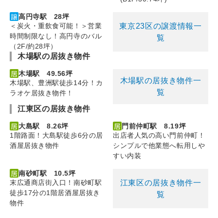
高円寺駅 28坪
東京23区の譲渡情報一
＜炭火・重飲食可能！＞営業
時間制限なし！高円寺のバル
覧
（2F/約28坪）
木場駅の居抜き物件
木場駅 49.56坪
木場駅の居抜き物件一
木場駅、豊洲駅徒歩14分！カ
覧
ラオケ居抜き物件！
江東区の居抜き物件
大島駅 8.26坪
門前仲町駅 8.19坪
1階路面！大島駅徒歩6分の居
出店者人気の高い門前仲町！
酒屋居抜き物件
シンプルで他業態へ転用しや
すい内装
南砂町駅 10.5坪
江東区の居抜き物件一
末広通商店街入口！南砂町駅
徒歩17分の1階居酒屋居抜き
覧
物件