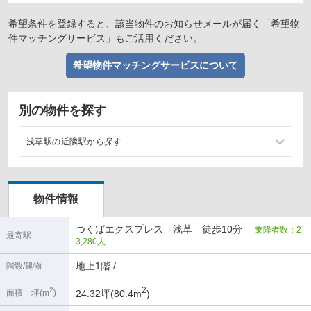
希望条件を登録すると、該当物件のお知らせメールが届く「希望物
件マッチングサービス」もご活用ください。
希望物件マッチングサービスについて
別の物件を探す
浅草駅の近隣駅から探す
南千住駅の店舗物件・貸店舗・テナント一覧
物件情報
新御徒町駅の店舗物件・貸店舗・テナント一覧
つくばエクスプレス 浅草 徒歩10分
乗降者数：2
本所吾妻橋駅の店舗物件・貸店舗・テナント一覧
最寄駅
3,280人
蔵前駅の店舗物件・貸店舗・テナント一覧
地上1階 /
階数/建物
2
2
24.32坪(80.4m
)
面積 坪(m
)