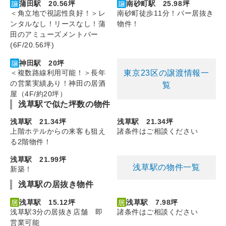
蒲田駅 20.56坪
南砂町駅 25.98坪
＜角立地で視認性良好！＞レ
南砂町徒歩11分！バー居抜き
ンタルなし！リースなし！蒲
物件！
田のアミューズメントバー
(6F/20.56坪)
神田駅 20坪
東京23区の譲渡情報一
＜複数路線利用可能！＞長年
の営業実績あり！神田の居酒
覧
屋（4F/約20坪）
浅草駅で似た坪数の物件
浅草駅 21.34坪
浅草駅 21.34坪
上階ホテルからの来客も狙え
諸条件はご相談ください
る2階物件！
浅草駅 21.99坪
浅草駅の物件一覧
新築！
浅草駅の居抜き物件
浅草駅 15.12坪
浅草駅 7.98坪
浅草駅3分の居抜き店舗 即
諸条件はご相談ください
営業可能