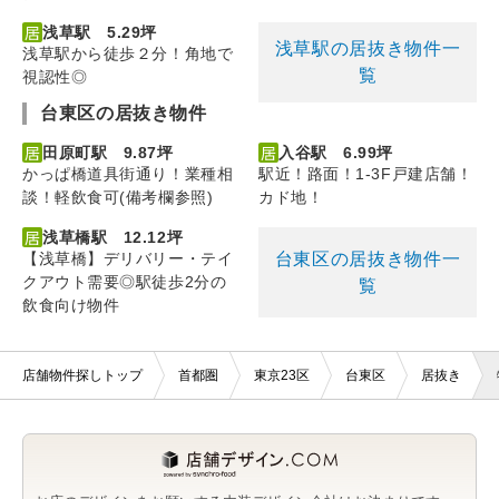
浅草駅 5.29坪
浅草駅の居抜き物件一
浅草駅から徒歩２分！角地で
覧
視認性◎
台東区の居抜き物件
田原町駅 9.87坪
入谷駅 6.99坪
かっぱ橋道具街通り！業種相
駅近！路面！1-3F戸建店舗！
談！軽飲食可(備考欄参照)
カド地！
浅草橋駅 12.12坪
台東区の居抜き物件一
【浅草橋】デリバリー・テイ
クアウト需要◎駅徒歩2分の
覧
飲食向け物件
店舗物件探しトップ
首都圏
東京23区
台東区
居抜き