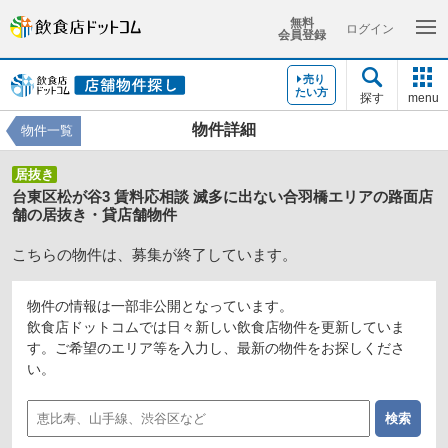
無料
ログイン
会員登録
売り
たい方
探す
menu
物件詳細
物件一覧
居抜き
台東区松が谷3 賃料応相談 滅多に出ない合羽橋エリアの路面店
舗の居抜き・貸店舗物件
こちらの物件は、募集が終了しています。
物件の情報は一部非公開となっています。
飲食店ドットコムでは日々新しい飲食店物件を更新していま
す。ご希望のエリア等を入力し、最新の物件をお探しくださ
い。