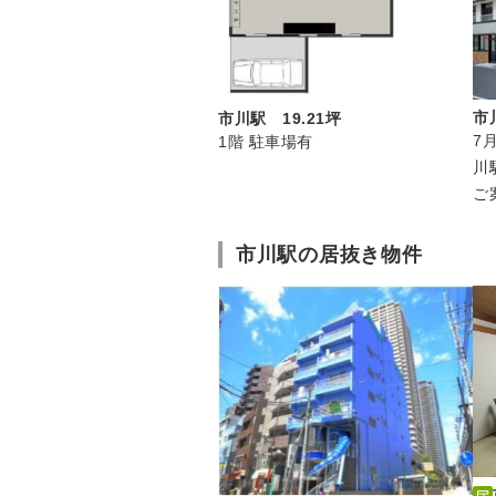
市
市川駅 19.21坪
7
1階 駐車場有
川
ご
市川駅の居抜き物件