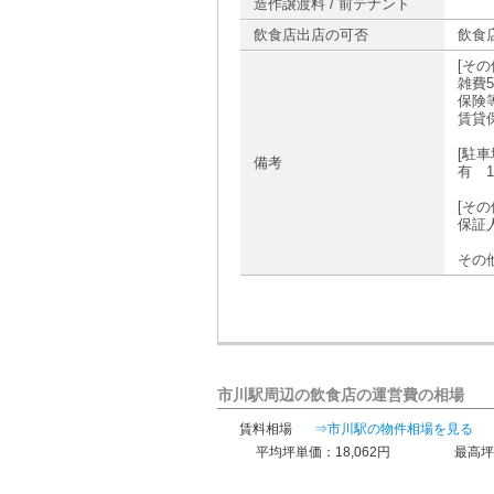
造作譲渡料 / 前テナント
飲食店出店の可否
飲食
[その
雑費5
保険
賃貸
[駐車
備考
有 1
[その
保証
その
市川駅周辺の飲食店の運営費の相場
賃料相場
⇒市川駅の物件相場を見る
平均坪単価：18,062円
最高坪