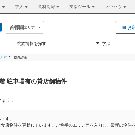
装
求人
食材厨房
支援ツール
ノウハウ
首都圏
お
エリア
譲渡情報を探す
学ぶ
市川市
物件詳細
 1階 駐車場有の貸店舗物件
います。
います。
飲食店物件を更新しています。ご希望のエリア等を入力し、最新の物件