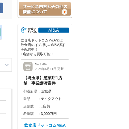
飲食店ドットコムM&Aでは
飲食店のイチ押しのM&A案件
を配信中！
1店舗から買取可能！
No.1784
2024年6月11日 更新
【埼玉県】惣菜店1店
舗 事業譲渡案件
都道府県
茨城県
業態
テイクアウト
店舗数
1店舗
希望額
3,000万円
飲食店ドットコムM&A