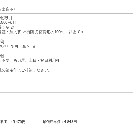
店出店不可
他費用]
,500円/⽉
等：要 2年
保証：加⼊要 ※初回 ⽉額費⽤の100％ 以後10％
場]
9,800円/⽉ 空き1台
他]
⼈不要、⾓部屋、⼟⽇・祝⽇利⽤可
他の諸条件はご相談ください。
単価：45,476円
最低坪単価：4,848円