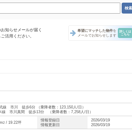
のお知らせメールが届く
希望にマッチした物件
を
詳しくは
こちら
メールでお知らせします
もご活用ください。
ナント一覧
ント一覧
テナント一覧
武線 市川 徒歩6分 （乗降者数：123,150人/日）
本線 市川真間 徒歩13分 （乗降者数：7,258人/日）
情報登録日
2026/03/19
3m
/ 19.22坪
2
情報更新日
2026/03/19