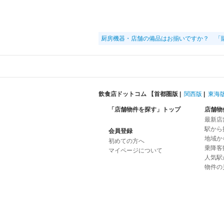
厨房機器・店舗の備品はお揃いですか？ 「
飲食店ドットコム 【
首都圏版
|
関西版
|
東海
「店舗物件を探す」トップ
店舗物
最新店
駅から
会員登録
地域か
初めての方へ
乗降客
マイページについて
人気駅
物件の