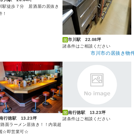
川駅徒歩７分 居酒屋の居抜き
件！
市川駅 22.08坪
諸条件はご相談ください
市川市の居抜き物
南行徳駅 13.23坪
南行徳駅 13.23坪
諸条件はご相談ください
階路面ラーメン居抜き！！内装超
麗☆即営業可☆