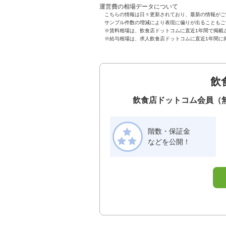
運営費の相場データについて
こちらの情報は日々更新されており、最新の情報がご
サンプル件数の増減により表現に偏りが出ることもご
※賃料相場は、飲食店ドットコムに直近1年間で掲載
※給与相場は、求人飲食店ドットコムに直近1年間に
飲
飲食店ドットコム会員（
階数・保証金
などを公開！