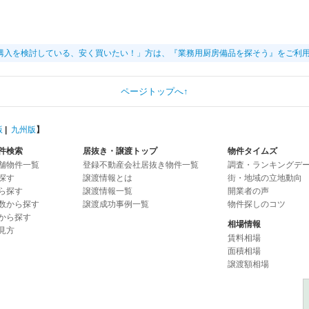
購入を検討している、安く買いたい！」方は、『業務用厨房備品を探そう』をご利
ページトップへ↑
版
|
九州版
】
件検索
居抜き・譲渡トップ
物件タイムズ
舗物件一覧
登録不動産会社居抜き物件一覧
調査・ランキングデ
探す
譲渡情報とは
街・地域の立地動向
ら探す
譲渡情報一覧
開業者の声
数から探す
譲渡成功事例一覧
物件探しのコツ
から探す
相場情報
見方
賃料相場
面積相場
譲渡額相場