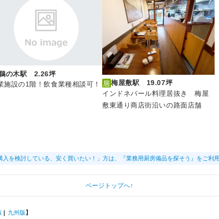
鵜の木駅 2.26坪
梅屋敷駅 19.07坪
業施設の1階！飲食業種相談可！
インドネパール料理居抜き 梅屋
敷東通り商店街沿いの路面店舗
購入を検討している、安く買いたい！」方は、『業務用厨房備品を探そう』をご利
ページトップへ↑
版
|
九州版
】