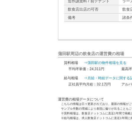
造作譲渡料 / 前テナント
ラー
飲食店出店の可否
飲食
備考
諸条
蒲田駅周辺の飲食店の運営費の相場
賃料相場
⇒蒲田駅の物件相場を見る
平均坪単価：24,311円
最高坪
給与相場
⇒月給・時給データに関する
正社員平均月給：32.1万円
アルバ
運営費の相場データについて
こちらの情報は日々更新されており、最新の情報がご
サンプル件数の増減により表現に偏りが出ることもご
※賃料相場は、飲食店ドットコムに直近1年間で掲載
※給与相場は、求人飲食店ドットコムに直近1年間に