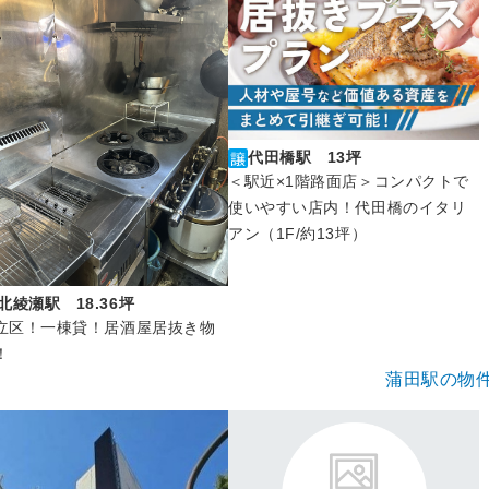
代田橋駅 13坪
＜駅近×1階路面店＞コンパクトで
使いやすい店内！代田橋のイタリ
アン（1F/約13坪）
北綾瀬駅 18.36坪
立区！一棟貸！居酒屋居抜き物
！
蒲田駅の物