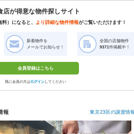
食店が得意な物件探しサイト
無料）になると、
より詳細な物件情報
がご覧いただけます！
新着物件を
全国の店舗物件
メールでお知らせ！
9371
件掲載中！
会員登録はこちら
既に会員の方は
ログイン
してください
情報
東京23区の譲渡情