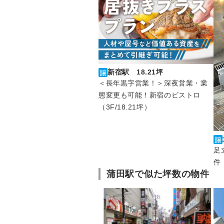
新宿駅 18.21坪
＜長年黒字営業！＞深夜営業・業
態変更も可能！新宿のビストロ
（3F/18.21坪）
足
件
蒲田駅で似た坪数の物件