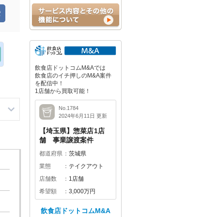
飲食店ドットコムM&Aでは
飲食店のイチ押しのM&A案件
を配信中！
1店舗から買取可能！
No.1784
2024年6月11日 更新
【埼玉県】惣菜店1店
舗 事業譲渡案件
都道府県
茨城県
業態
テイクアウト
店舗数
1店舗
希望額
3,000万円
飲食店ドットコムM&A