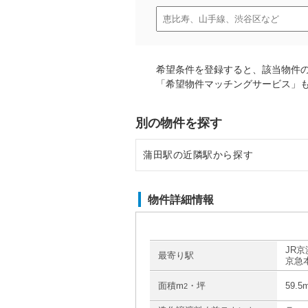
希望条件を登録すると、該当物件
「希望物件マッチングサービス」
別の物件を探す
蒲田駅の近隣駅から探す
大森駅の店舗物件・貸店舗・テナ
物件詳細情報
矢口渡駅の店舗物件・貸店舗・テ
蓮沼駅の店舗物件・貸店舗・テナ
JR京
最寄り駅
京急
大井町駅の店舗物件・貸店舗・テ
面積m
・坪
59.5
2