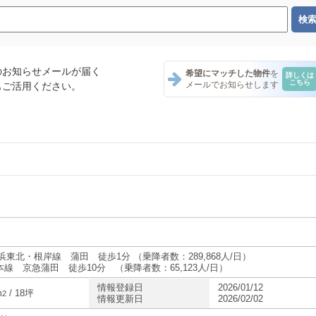
のお知らせメールが届く
希望にマッチした物件
を
詳しくは
こちら
メールでお知らせします
もご活用ください。
ント一覧
ナント一覧
ント一覧
浜東北・根岸線 蒲田 徒歩1分 （乗降者数：289,868人/日）
本線 京急蒲田 徒歩10分 （乗降者数：65,123人/日）
情報登録日
2026/01/12
ナント一覧
m
/ 18坪
2
情報更新日
2026/02/02