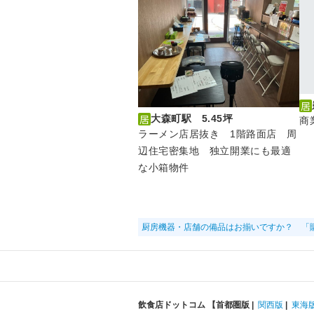
大森町駅 5.45坪
商
ラーメン店居抜き 1階路面店 周
辺住宅密集地 独立開業にも最適
な小箱物件
厨房機器・店舗の備品はお揃いですか？ 「
飲食店ドットコム 【
首都圏版
|
関西版
|
東海