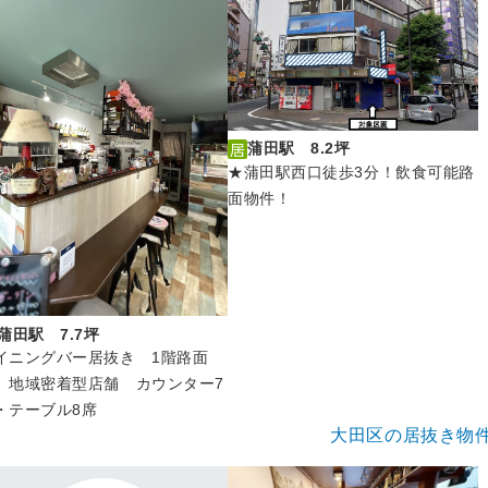
蒲田駅 8.2坪
★蒲田駅西口徒歩3分！飲食可能路
面物件！
蒲田駅 7.7坪
イニングバー居抜き 1階路面
 地域密着型店舗 カウンター7
・テーブル8席
大田区の居抜き物