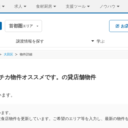
装
求人
食材厨房
支援ツール
ノウハウ
首都圏
お
エリア
譲渡情報を探す
学ぶ
大田区
物件詳細
円 駅チカ物件オススメです。の貸店舗物件
います。
います。
飲食店物件を更新しています。ご希望のエリア等を入力し、最新の物件