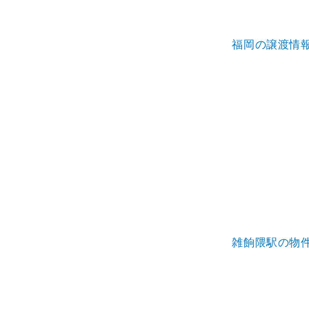
福岡の譲渡情
雑餉隈駅の物