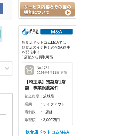
飲食店ドットコムM&Aでは
飲食店のイチ押しのM&A案件
を配信中！
1店舗から買取可能！
No.1784
2024年6月11日 更新
【埼玉県】惣菜店1店
舗 事業譲渡案件
都道府県
茨城県
業態
テイクアウト
店舗数
1店舗
希望額
3,000万円
飲食店ドットコムM&A