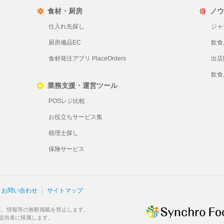
食材・厨房
ノウ
仕入れ先探し
ジャ
厨房備品EC
飲食
食材発注アプリ PlaceOrders
出店
飲食
業務支援・運営ツール
POSレジ比較
お役立ちサービス集
税理士探し
保険サービス
お問い合わせ
サイトマップ
表、情報等の無断掲載を禁止します。
提供者に帰属します。