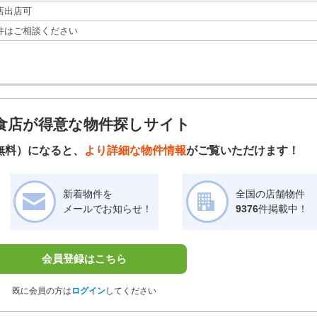
店出店可
件はご相談ください
食店が得意な物件探しサイト
無料）になると、
より詳細な物件情報
がご覧いただけます！
新着物件を
全国の店舗物件
メールでお知らせ！
9376
件掲載中！
会員登録はこちら
既に会員の方は
ログイン
してください