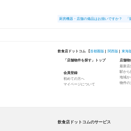
厨房機器・店舗の備品はお揃いですか？ 「
飲食店ドットコム 【
首都圏版
|
関西版
|
東海
「店舗物件を探す」トップ
店舗物
最新店
駅から
会員登録
地域か
初めての方へ
物件の
マイページについて
飲食店ドットコムのサービス