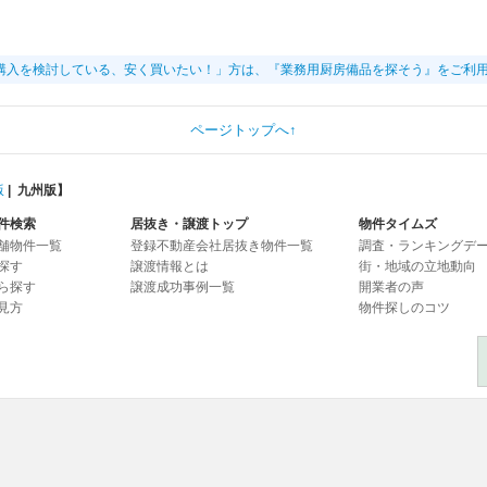
購入を検討している、安く買いたい！」方は、『業務用厨房備品を探そう』をご利
ページトップへ↑
版
|
九州版
】
件検索
居抜き・譲渡トップ
物件タイムズ
舗物件一覧
登録不動産会社居抜き物件一覧
調査・ランキングデ
探す
譲渡情報とは
街・地域の立地動向
ら探す
譲渡成功事例一覧
開業者の声
見方
物件探しのコツ