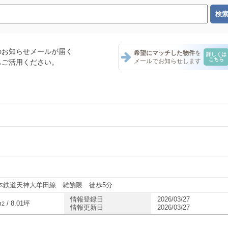
のお知らせメールが届く
希望にマッチした物件
を
詳しくは
こちら
メールでお知らせします
もご活用ください。
ナント一覧
ント一覧
ント一覧
本鉄道天神大牟田線 雑餉隈 徒歩5分
情報登録日
2026/03/27
m
/ 8.01坪
2
情報更新日
2026/03/27