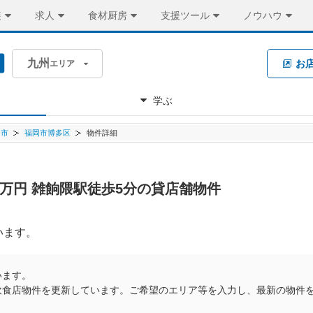
装
求人
食材厨房
支援ツール
ノウハウ
九州
お
エリア
学ぶ
岡市
福岡市博多区
物件詳細
.0万円 雑餉隈駅徒歩5分の貸店舗物件
います。
います。
飲食店物件を更新しています。ご希望のエリア等を入力し、最新の物件