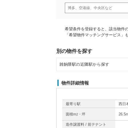
希望条件を登録すると、該当物件
「希望物件マッチングサービス」
別の物件を探す
雑餉隈駅の近隣駅から探す
春日原駅の店舗物件・貸店舗・テ
物件詳細情報
井尻駅の店舗物件・貸店舗・テナ
大橋駅の店舗物件・貸店舗・テナ
最寄り駅
西日
面積m
・坪
26.5
2
造作譲渡料 / 前テナント