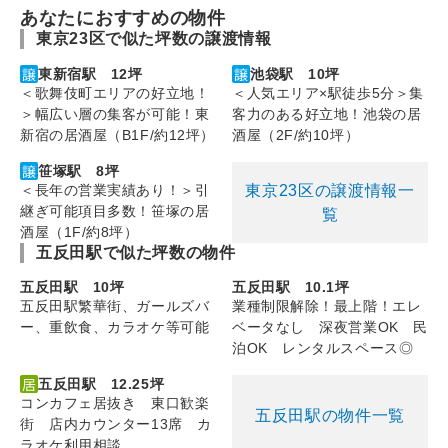
あなたにおすすめの物件
東京23区で似た坪数の譲渡情報
東新宿駅 12坪
池袋駅 10坪
＜歌舞伎町エリアの好立地！
＜人気エリア×駅徒歩5分＞集
＞幅広い層の集客が可能！東
客力のある好立地！池袋の居
新宿の居酒屋（B1F/約12坪）
酒屋（2F/約10坪）
笹塚駅 8坪
東京23区の譲渡情報一
＜長年の営業実績あり！＞引
継ぎ可能項目多数！笹塚の居
覧
酒屋（1F/約8坪）
五反田駅で似た坪数の物件
五反田駅 10坪
五反田駅 10.1坪
五反田駅繁華街、ガールズバ
業種制限解除！最上階！エレ
ー、重飲食、カラオケ等可能
ベータなし 深夜営業OK 民
泊OK レンタルスペース◎
五反田駅 12.25坪
コンカフェ居抜き 東口歓楽
五反田駅の物件一覧
街 店内カウンター13席 カ
ラオケ利用相談