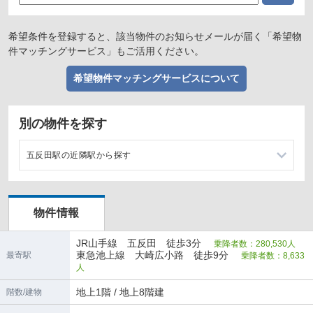
希望条件を登録すると、該当物件のお知らせメールが届く「希望物
件マッチングサービス」もご活用ください。
希望物件マッチングサービスについて
別の物件を探す
五反田駅の近隣駅から探す
大崎駅の店舗物件・貸店舗・テナント一覧
物件情報
目黒駅の店舗物件・貸店舗・テナント一覧
JR山手線 五反田 徒歩3分
乗降者数：280,530人
高輪台駅の店舗物件・貸店舗・テナント一覧
東急池上線 大崎広小路 徒歩9分
最寄駅
乗降者数：8,633
人
大崎広小路駅の店舗物件・貸店舗・テナント一覧
地上1階 / 地上8階建
階数/建物