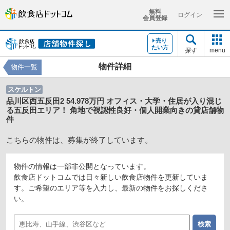
無料
ログイン
会員登録
売り
たい方
探す
menu
物件詳細
物件一覧
スケルトン
品川区西五反田2 54.978万円 オフィス・大学・住居が入り混じ
る五反田エリア！ 角地で視認性良好・個人開業向きの貸店舗物
件
こちらの物件は、募集が終了しています。
物件の情報は一部非公開となっています。
飲食店ドットコムでは日々新しい飲食店物件を更新していま
す。ご希望のエリア等を入力し、最新の物件をお探しくださ
い。