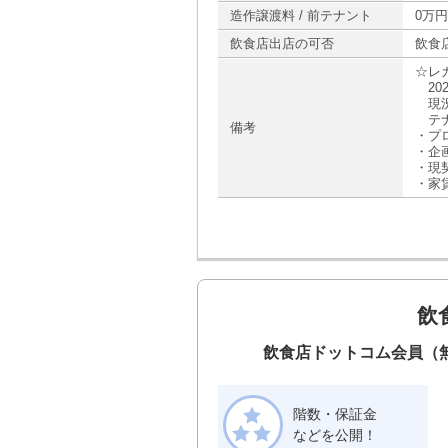
造作譲渡料 / 前テナント
0万円
飲食店出店の可否
飲食
☆レ
20
現況
テナ
備考
・プ
・企
・現
・家
飲
飲食店ドットコム会員（
階数・保証金
などを公開！