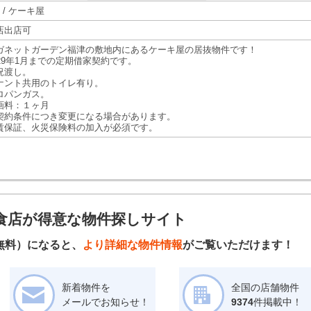
 / ケーキ屋
店出店可
ガネットガーデン福津の敷地内にあるケーキ屋の居抜物件です！
29年1月までの定期借家契約です。
渡し。
ント共用のトイレ有り。
ロパンガス。
画料：１ヶ月
契約条件につき変更になる場合があります。
賃保証、火災保険料の加入が必須です。
食店が得意な物件探しサイト
無料）になると、
より詳細な物件情報
がご覧いただけます！
新着物件を
全国の店舗物件
メールでお知らせ！
9374
件掲載中！