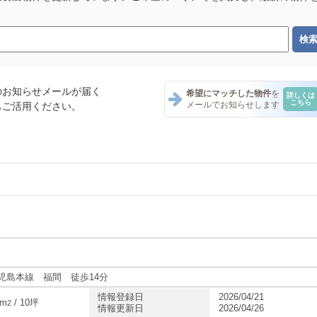
のお知らせメールが届く
希望にマッチした物件
を
詳しくは
こちら
メールでお知らせします
もご活用ください。
ント一覧
ント一覧
ント一覧
鹿児島本線 福間 徒歩14分
情報登録日
2026/04/21
6m
/ 10坪
2
情報更新日
2026/04/26