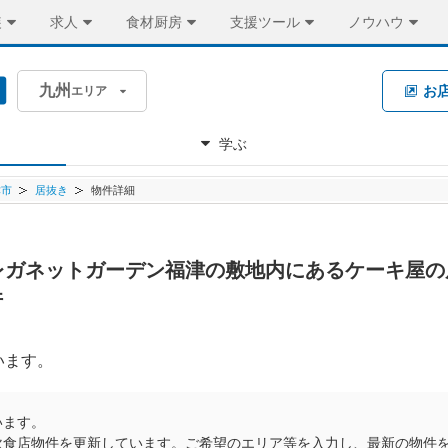
装
求人
食材厨房
支援ツール
ノウハウ
九州
お
エリア
学ぶ
津市
居抜き
物件詳細
 ☆レガネットガーデン福津の敷地内にあるケーキ屋
件
います。
います。
飲食店物件を更新しています。ご希望のエリア等を入力し、最新の物件