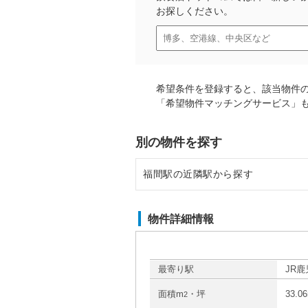
お探しください。
希望条件を登録すると、該当物件
「希望物件マッチングサービス」
別の物件を探す
福間駅の近隣駅から探す
千鳥駅の店舗物件・貸店舗・テナ
物件詳細情報
古賀駅の店舗物件・貸店舗・テナ
東郷駅の店舗物件・貸店舗・テナ
最寄り駅
JR
面積m
・坪
33.0
2