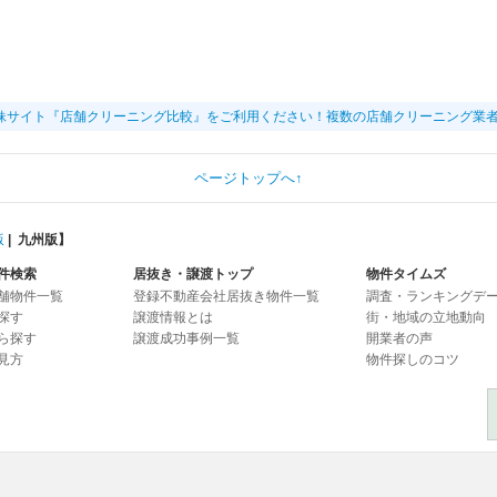
妹サイト『店舗クリーニング比較』をご利用ください！複数の店舗クリーニング業
ページトップへ↑
版
|
九州版
】
件検索
居抜き・譲渡トップ
物件タイムズ
舗物件一覧
登録不動産会社居抜き物件一覧
調査・ランキングデ
探す
譲渡情報とは
街・地域の立地動向
ら探す
譲渡成功事例一覧
開業者の声
見方
物件探しのコツ