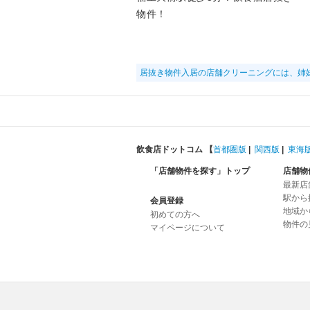
物件！
居抜き物件入居の店舗クリーニングには、姉
飲食店ドットコム 【
首都圏版
|
関西版
|
東海
「店舗物件を探す」トップ
店舗物
最新店
駅から
会員登録
地域か
初めての方へ
物件の
マイページについて