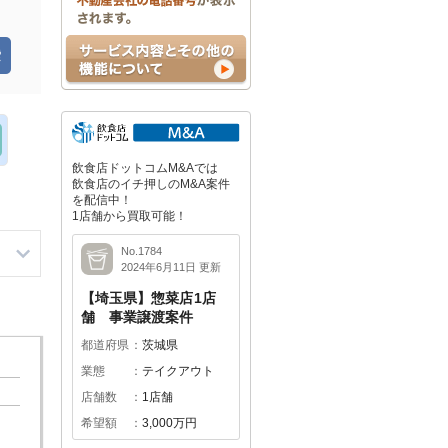
飲食店ドットコムM&Aでは
飲食店のイチ押しのM&A案件
を配信中！
1店舗から買取可能！
No.1784
2024年6月11日 更新
【埼玉県】惣菜店1店
舗 事業譲渡案件
都道府県
茨城県
業態
テイクアウト
店舗数
1店舗
希望額
3,000万円