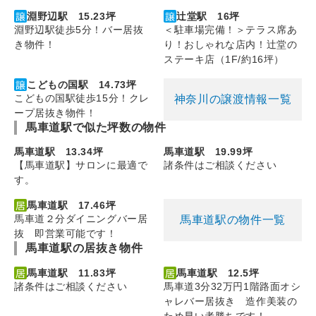
淵野辺駅 15.23坪
辻堂駅 16坪
淵野辺駅徒歩5分！バー居抜
＜駐車場完備！＞テラス席あ
き物件！
り！おしゃれな店内！辻堂の
ステーキ店（1F/約16坪）
こどもの国駅 14.73坪
こどもの国駅徒歩15分！クレ
神奈川の譲渡情報一覧
ープ居抜き物件！
馬車道駅で似た坪数の物件
馬車道駅 13.34坪
馬車道駅 19.99坪
【馬車道駅】サロンに最適で
諸条件はご相談ください
す。
馬車道駅 17.46坪
馬車道２分ダイニングバー居
馬車道駅の物件一覧
抜 即営業可能です！
馬車道駅の居抜き物件
馬車道駅 11.83坪
馬車道駅 12.5坪
諸条件はご相談ください
馬車道3分32万円1階路面オシ
ャレバー居抜き 造作美装の