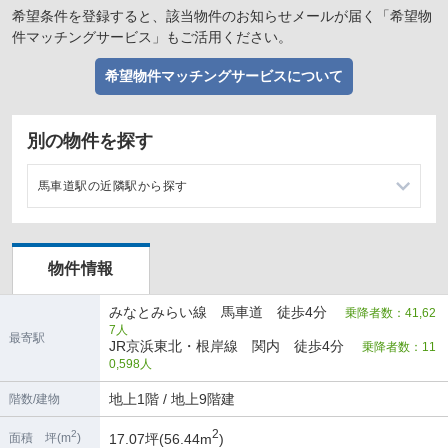
希望条件を登録すると、該当物件のお知らせメールが届く「希望物
件マッチングサービス」もご活用ください。
希望物件マッチングサービスについて
別の物件を探す
馬車道駅の近隣駅から探す
日本大通り駅の店舗物件・貸店舗・テナント一覧
物件情報
みなとみらい駅の店舗物件・貸店舗・テナント一覧
みなとみらい線 馬車道 徒歩4分
乗降者数：41,62
元町・中華街駅の店舗物件・貸店舗・テナント一覧
7人
最寄駅
JR京浜東北・根岸線 関内 徒歩4分
乗降者数：11
新高島駅の店舗物件・貸店舗・テナント一覧
0,598人
地上1階 / 地上9階建
階数/建物
2
2
17.07坪(56.44m
)
面積 坪(m
)