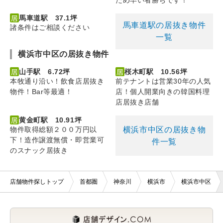
ため早い者勝ちです！
馬車道駅 37.1坪
馬車道駅の居抜き物件
諸条件はご相談ください
一覧
横浜市中区の居抜き物件
山手駅 6.72坪
桜木町駅 10.56坪
本牧通り沿い！飲食店居抜き
前テナントは営業30年の人気
物件！Bar等最適！
店！個人開業向きの韓国料理
店居抜き店舗
黄金町駅 10.91坪
横浜市中区の居抜き物
物件取得総額２００万円以
下！造作譲渡無償・即営業可
件一覧
のスナック居抜き
店舗物件探しトップ
首都圏
神奈川
横浜市
横浜市中区