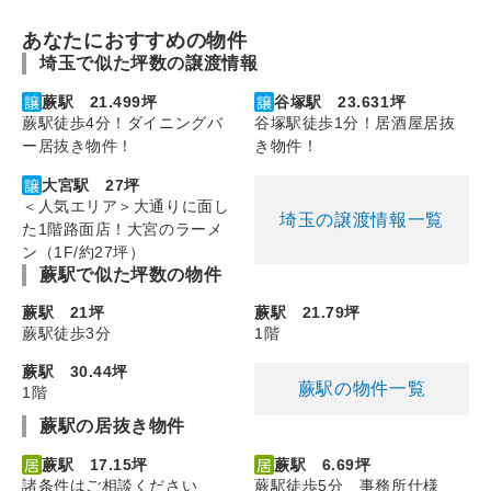
あなたにおすすめの物件
埼玉で似た坪数の譲渡情報
蕨駅 21.499坪
谷塚駅 23.631坪
蕨駅徒歩4分！ダイニングバ
谷塚駅徒歩1分！居酒屋居抜
ー居抜き物件！
き物件！
大宮駅 27坪
＜人気エリア＞大通りに面し
埼玉の譲渡情報一覧
た1階路面店！大宮のラーメ
ン（1F/約27坪）
蕨駅で似た坪数の物件
蕨駅 21坪
蕨駅 21.79坪
蕨駅徒歩3分
1階
蕨駅 30.44坪
蕨駅の物件一覧
1階
蕨駅の居抜き物件
蕨駅 17.15坪
蕨駅 6.69坪
諸条件はご相談ください
蕨駅徒歩5分 事務所仕様