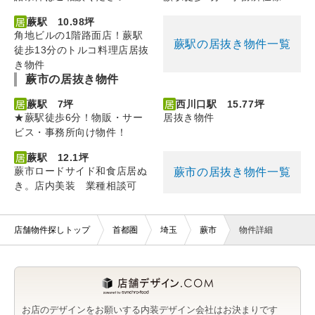
蕨駅 10.98坪
角地ビルの1階路面店！蕨駅
蕨駅の居抜き物件一覧
徒歩13分のトルコ料理店居抜
き物件
蕨市の居抜き物件
蕨駅 7坪
西川口駅 15.77坪
★蕨駅徒歩6分！物販・サー
居抜き物件
ビス・事務所向け物件！
蕨駅 12.1坪
蕨市ロードサイド和食店居ぬ
蕨市の居抜き物件一覧
き。店内美装 業種相談可
店舗物件探しトップ
首都圏
埼玉
蕨市
物件詳細
お店のデザインをお願いする内装デザイン会社はお決まりです