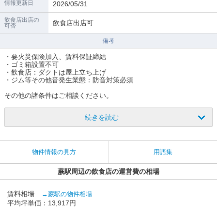
情報更新日
2026/05/31
飲食店出店の
飲食店出店可
可否
備考
・要火災保険加入、賃料保証締結
・ゴミ箱設置不可
・飲食店：ダクトは屋上立ち上げ
・ジム等その他音発生業態：防音対策必須
その他の諸条件はご相談ください。
続きを読む
物件情報の見方
用語集
蕨駅周辺の飲食店の運営費の相場
賃料相場
→蕨駅の物件相場
平均坪単価：13,917円