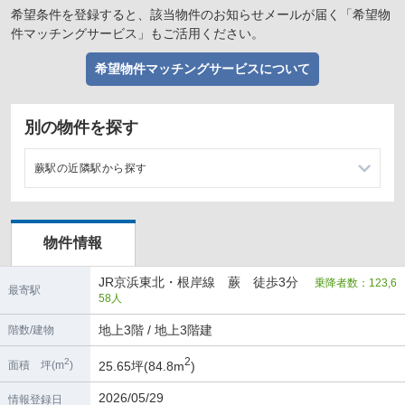
希望条件を登録すると、該当物件のお知らせメールが届く「希望物
件マッチングサービス」もご活用ください。
希望物件マッチングサービスについて
別の物件を探す
蕨駅の近隣駅から探す
西川口駅の店舗物件・貸店舗・テナント一覧
物件情報
南浦和駅の店舗物件・貸店舗・テナント一覧
JR京浜東北・根岸線 蕨 徒歩3分
乗降者数：123,6
川口駅の店舗物件・貸店舗・テナント一覧
最寄駅
58人
浦和駅の店舗物件・貸店舗・テナント一覧
地上3階 / 地上3階建
階数/建物
2
2
25.65坪(84.8m
)
面積 坪(m
)
2026/05/29
情報登録日