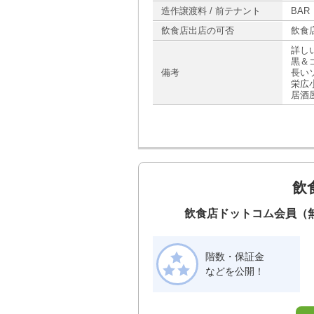
造作譲渡料 / 前テナント
BAR
飲食店出店の可否
飲食
詳し
黒＆
備考
長い
栄広
居酒
飲
飲食店ドットコム会員（
階数・保証金
などを公開！