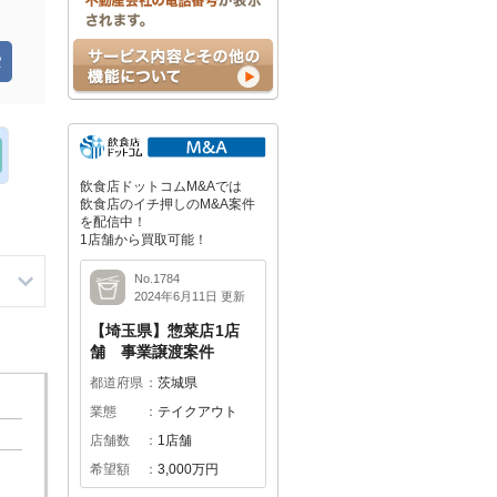
飲食店ドットコムM&Aでは
飲食店のイチ押しのM&A案件
を配信中！
1店舗から買取可能！
No.1784
2024年6月11日 更新
【埼玉県】惣菜店1店
舗 事業譲渡案件
都道府県
茨城県
業態
テイクアウト
店舗数
1店舗
希望額
3,000万円