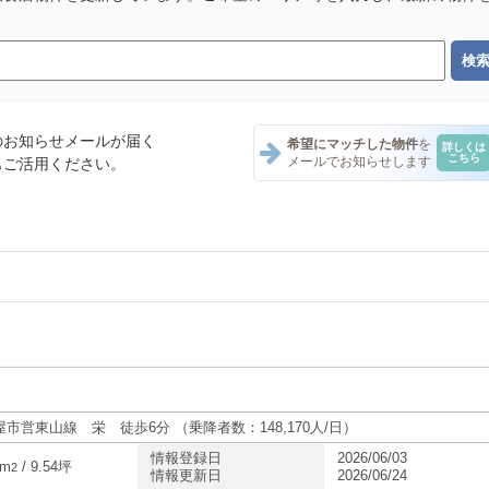
のお知らせメールが届く
希望にマッチした物件
を
詳しくは
こちら
メールでお知らせします
もご活用ください。
ナント一覧
ント一覧
ナント一覧
市営東山線 栄 徒歩6分 （乗降者数：148,170人/日）
情報登録日
2026/06/03
4m
/ 9.54坪
2
情報更新日
2026/06/24
テナント一覧