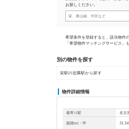
お探しください。
希望条件を登録すると、該当物件
「希望物件マッチングサービス」
別の物件を探す
栄駅の近隣駅から探す
新栄町駅の店舗物件・貸店舗・テ
物件詳細情報
伏見駅の店舗物件・貸店舗・テナ
矢場町駅の店舗物件・貸店舗・テ
最寄り駅
名古屋
面積m
・坪
31.5
2
久屋大通駅の店舗物件・貸店舗・