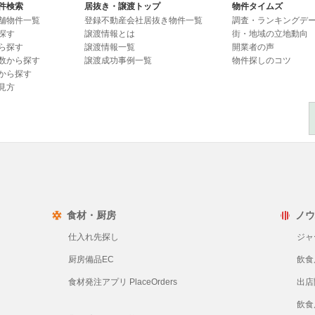
件検索
居抜き・譲渡トップ
物件タイムズ
舗物件一覧
登録不動産会社居抜き物件一覧
調査・ランキングデ
探す
譲渡情報とは
街・地域の立地動向
ら探す
譲渡情報一覧
開業者の声
数から探す
譲渡成功事例一覧
物件探しのコツ
から探す
見方
食材・厨房
ノウ
仕入れ先探し
ジャ
厨房備品EC
飲食
食材発注アプリ PlaceOrders
出店
飲食