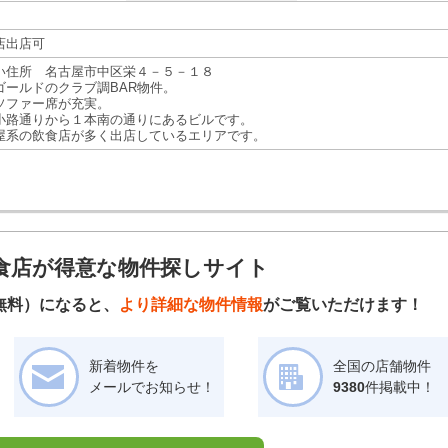
店出店可
い住所 名古屋市中区栄４－５－１８
ゴールドのクラブ調BAR物件。
ソファー席が充実。
小路通りから１本南の通りにあるビルです。
屋系の飲食店が多く出店しているエリアです。
食店が得意な物件探しサイト
無料）になると、
より詳細な物件情報
がご覧いただけます！
新着物件を
全国の店舗物件
メールでお知らせ！
9380
件掲載中！