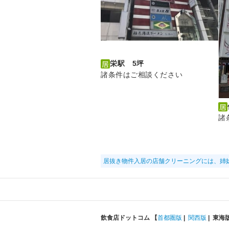
栄駅 5坪
諸条件はご相談ください
諸
居抜き物件入居の店舗クリーニングには、姉
飲食店ドットコム 【
首都圏版
|
関西版
|
東海