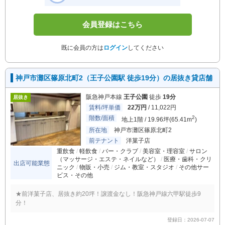
会員登録はこちら
既に会員の方は
ログイン
してください
神戸市灘区篠原北町2（王子公園駅 徒歩19分）の居抜き貸店舗
阪急神戸本線
王子公園
徒歩
19分
居抜き
賃料/坪単価
22万円
/ 11,022円
階数/面積
2
地上1階 / 19.96坪(65.41m
)
所在地
神戸市灘区篠原北町2
前テナント
洋菓子店
重飲食
軽飲食
バー・クラブ
美容室・理容室
サロン
（マッサージ・エステ・ネイルなど）
医療・歯科・クリ
出店可能業態
ニック
物販・小売
ジム・教室・スタジオ
その他サー
ビス・その他
★前洋菓子店、居抜き約20坪！譲渡金なし！阪急神戸線六甲駅徒歩9
分！
登録日：2026-07-07