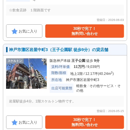
☆飲食店跡 １階路面です
登録日：2026-06-03
30秒で完了！
お気に入り
無料問い合わせ
神戸市灘区岩屋中町3（王子公園駅 徒歩9分）の貸店舗
阪急神戸本線
王子公園
徒歩
9分
スケルトン
賃料/坪単価
11万円
/ 9,039円
階数/面積
2
地上1階 / 12.17坪(40.24m
)
所在地
神戸市灘区岩屋中町3
軽飲食
その他サービス・そ
出店可能業態
の他
岩屋駅徒歩4分。1階スケルトン物件です。
登録日：2026-05-15
30秒で完了！
お気に入り
無料問い合わせ