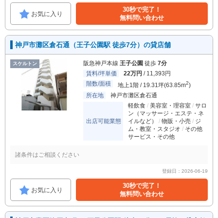
30秒で完了！
お気に入り
無料問い合わせ
神戸市灘区倉石通（王子公園駅 徒歩7分）の貸店舗
阪急神戸本線
王子公園
徒歩
7分
スケルトン
賃料/坪単価
22万円
/ 11,393円
階数/面積
2
地上1階 / 19.31坪(63.85m
)
所在地
神戸市灘区倉石通
軽飲食
美容室・理容室
サロ
ン（マッサージ・エステ・ネ
出店可能業態
イルなど）
物販・小売
ジ
ム・教室・スタジオ
その他
サービス・その他
諸条件はご相談ください
登録日：2026-06-19
30秒で完了！
お気に入り
無料問い合わせ