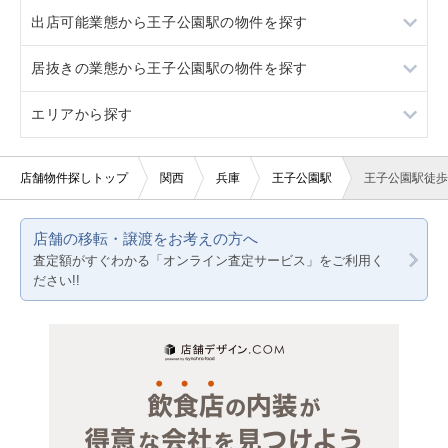
出店可能業態から王子公園駅の物件を探す
御影
神戸三宮
スケルトン
1階
居抜きの業態から王子公園駅の物件を探す
御影
看板取り付け可
3階以上
重飲食
エリアから探す
10坪以下
軽飲食
カラオケ・パブ・スナック
20坪以下
バー・クラブ
大阪
店舗物件探しトップ
関西
兵庫
王子公園駅
王子公園駅徒歩
賃料20万円以下
美容室・理容室
京都
店舗の移転・譲渡をお考えの方へ
サロン（マッサージ・エステ・ネイルなど）
兵庫
査定額がすぐわかる「オンライン査定サービス」をご利用く
ださい!!
医療・歯科・クリニック
物販・小売
ジム・教室・スタジオ
その他サービス・その他