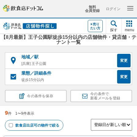
無料
ログイン
会員登録
売り
たい方
探す
menu
【8月最新】王子公園駅徒歩15分以内の店舗物件・貸店舗・テ
ナント一覧
地域／駅
変更
[兵庫] 王子公園
業態／詳細条件
変更
徒歩15分以内
今の条件で
今の条件を保存
新着メールを登録
9
件
1
〜
9
件表示
飲食店出店可
の物件で絞る