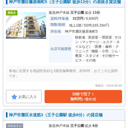
神戸市灘区篠原南町5（王子公園駅 徒歩13分）の居抜き貸店舗
阪急神戸本線
王子公園
徒歩
13分
居抜き
賃料/坪単価
33万円
/ 6,600円
階数/面積
2
地上1階 / 50坪(165.29m
)
所在地
神戸市灘区篠原南町5
軽飲食
美容室・理容室
サロ
ン（マッサージ・エステ・ネ
イルなど）
医療・歯科・ク
出店可能業態
リニック
物販・小売
ジム・
教室・スタジオ
その他サー
ビス・その他
角地に位置する視認性良好な1階店舗事務所。約50坪、おてごろな賃料
です。
登録日：2026-06-05
30秒で完了！
お気に入り
無料問い合わせ
神戸市灘区水道筋3（王子公園駅 徒歩8分）の貸店舗
阪急神戸本線
王子公園
徒歩
8分
スケルトン