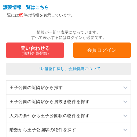
譲渡情報一覧はこちら
一覧には
85
件の情報を表示しています。
情報が一部非表示になっています。
すべて表示するにはログインが必要です。
問い合わせる
会員ログイン
（無料会員登録）
「店舗物件探し」会員特典について
王子公園の近隣駅から探す
王子公園の近隣駅から居抜き物件を探す
春日野道
人気の条件から王子公園駅の物件を探す
六甲
春日野道
階数から王子公園駅の物件を探す
神戸三宮
六甲
居抜き