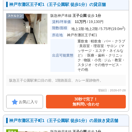
神戸市灘区王子町1（王子公園駅 徒歩1分）の貸店舗
阪急神戸本線
王子公園
徒歩
1分
スケルトン
賃料/坪単価
11万円
/ 19,130円
階数/面積
2
地上1階-地上2階 / 5.75坪(19.0m
)
所在地
神戸市灘区王子町1
重飲食
軽飲食
バー・クラブ
美容室・理容室
サロン（マ
ッサージ・エステ・ネイルな
出店可能業態
ど）
医療・歯科・クリニッ
ク
物販・小売
ジム・教室・
スタジオ
その他サービス・
その他
阪急王子公園駅東口目の前、1階路面店、カレー屋跡物件。
登録日：2026-07-28
30秒で完了！
お気に入り
無料問い合わせ
神戸市灘区王子町1（王子公園駅 徒歩1分）の居抜き貸店舗
阪急神戸本線
王子公園
徒歩
1分
居抜き