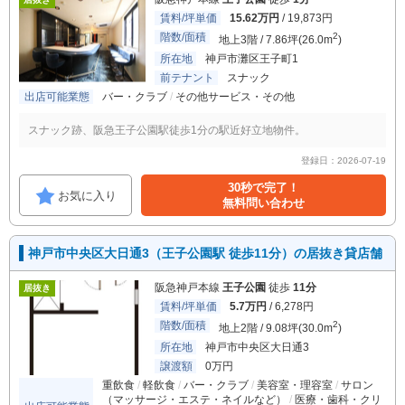
賃料/坪単価
15.62万円
/ 19,873円
階数/面積
2
地上3階 / 7.86坪(26.0m
)
所在地
神戸市灘区王子町1
前テナント
スナック
出店可能業態
バー・クラブ
その他サービス・その他
スナック跡、阪急王子公園駅徒歩1分の駅近好立地物件。
登録日：2026-07-19
30秒で完了！
お気に入り
無料問い合わせ
神戸市中央区大日通3（王子公園駅 徒歩11分）の居抜き貸店舗
阪急神戸本線
王子公園
徒歩
11分
居抜き
賃料/坪単価
5.7万円
/ 6,278円
階数/面積
2
地上2階 / 9.08坪(30.0m
)
所在地
神戸市中央区大日通3
譲渡額
0万円
重飲食
軽飲食
バー・クラブ
美容室・理容室
サロン
（マッサージ・エステ・ネイルなど）
医療・歯科・クリ