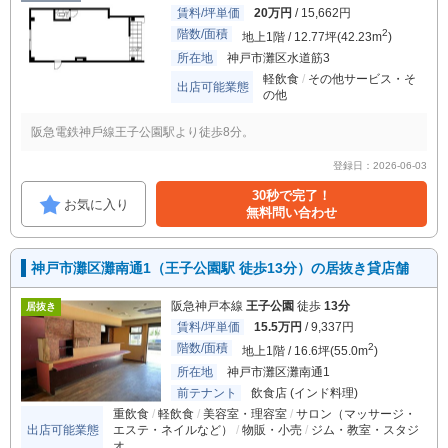
賃料/坪単価
20万円
/ 15,662円
階数/面積
2
地上1階 / 12.77坪(42.23m
)
所在地
神戸市灘区水道筋3
軽飲食
その他サービス・そ
出店可能業態
の他
阪急電鉄神⼾線王⼦公園駅より徒歩8分。
登録日：2026-06-03
30秒で完了！
お気に入り
無料問い合わせ
神戸市灘区灘南通1（王子公園駅 徒歩13分）の居抜き貸店舗
阪急神戸本線
王子公園
徒歩
13分
居抜き
賃料/坪単価
15.5万円
/ 9,337円
階数/面積
2
地上1階 / 16.6坪(55.0m
)
所在地
神戸市灘区灘南通1
前テナント
飲食店 (インド料理)
重飲食
軽飲食
美容室・理容室
サロン（マッサージ・
出店可能業態
エステ・ネイルなど）
物販・小売
ジム・教室・スタジ
オ