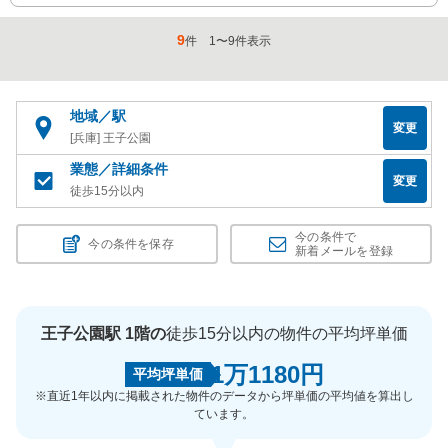
9
件
1
〜
9
件表示
地域／駅
変更
[兵庫] 王子公園
業態／詳細条件
変更
徒歩15分以内
今の条件で
今の条件を保存
新着メールを登録
王子公園駅 1階の
徒歩15分以内の物件の平均坪単価
1万1180円
平均坪単価
※直近1年以内に掲載された物件のデータから坪単価の平均値を算出し
ています。