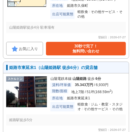
所在地
姫路市久保町
軽飲食
その他サービス・そ
出店可能業態
の他
山陽姫路駅徒歩4分 駐車場有
登録日：2026-07-27
30秒で完了！
お気に入り
無料問い合わせ
姫路市東延末1（山陽姫路駅 徒歩6分）の貸店舗
山陽電鉄本線
山陽姫路
徒歩
6分
スケルトン
賃料/坪単価
35.343万円
/ 6,930円
階数/面積
2
地上7階 / 51坪(168.59m
)
所在地
姫路市東延末1
軽飲食
ジム・教室・スタジ
出店可能業態
オ
その他サービス・その他
姫路駅徒歩5分
登録日：2026-07-27