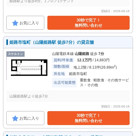
姫路駅より徒歩8分。1フロア1テナント
登録日：2026-06-16
30秒で完了！
お気に入り
無料問い合わせ
姫路市塩町（山陽姫路駅 徒歩7分）の貸店舗
山陽電鉄本線
山陽姫路
徒歩
7分
スケルトン
賃料/坪単価
12.1万円
/ 14,883円
階数/面積
2
地上2階 / 8.13坪(26.89m
)
所在地
姫路市塩町
重飲食
軽飲食
その他サービ
出店可能業態
ス・その他
山陽姫路駅より徒歩7分
登録日：2026-06-16
30秒で完了！
お気に入り
無料問い合わせ