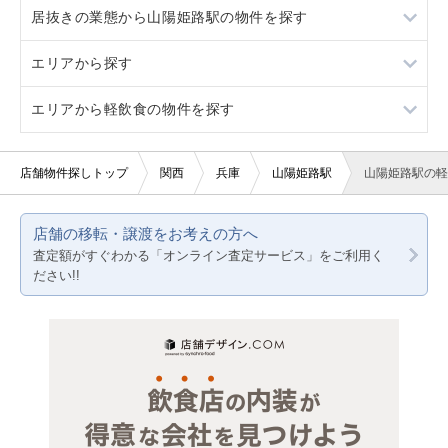
居抜きの業態から山陽姫路駅の物件を探す
駐車場あり
1階
重飲食
エリアから探す
10坪以下
2階
軽飲食
カラオケ・パブ・スナック
エリアから軽飲食の物件を探す
20坪以下
3階以上
バー・クラブ
バー
大阪
賃料10万円以下
美容室・理容室
京都
大阪
店舗物件探しトップ
関西
兵庫
山陽姫路駅
山陽姫路駅の軽
賃料20万円以下
サロン（マッサージ・エステ・ネイルなど）
兵庫
京都
店舗の移転・譲渡をお考えの方へ
医療・歯科・クリニック
兵庫
査定額がすぐわかる「オンライン査定サービス」をご利用く
ださい!!
物販・小売
ジム・教室・スタジオ
その他サービス・その他