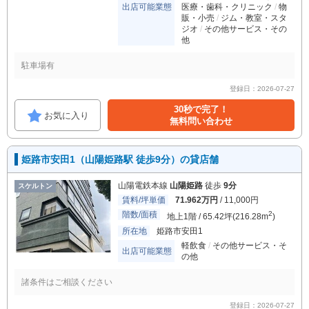
出店可能業態
医療・歯科・クリニック
物
販・小売
ジム・教室・スタ
ジオ
その他サービス・その
他
駐車場有
登録日：2026-07-27
30秒で完了！
お気に入り
無料問い合わせ
姫路市安田1（山陽姫路駅 徒歩9分）の貸店舗
山陽電鉄本線
山陽姫路
徒歩
9分
スケルトン
賃料/坪単価
71.962万円
/ 11,000円
階数/面積
2
地上1階 / 65.42坪(216.28m
)
所在地
姫路市安田1
軽飲食
その他サービス・そ
出店可能業態
の他
諸条件はご相談ください
登録日：2026-07-27