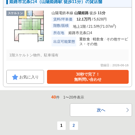
姫路市北条口4（山陽姫路駅 徒歩11分）の貸店舗
山陽電鉄本線
山陽姫路
徒歩
11分
スケルトン
賃料/坪単価
12.1万円
/ 5,628円
階数/面積
2
地上1階 / 21.5坪(71.07m
)
所在地
姫路市北条口4
重飲食
軽飲食
その他サービ
出店可能業態
ス・その他
1階スケルトン物件。駐車場有
登録日：2026-06-16
30秒で完了！
お気に入り
無料問い合わせ
40
件
1
〜
20
件表示
次へ
1
2