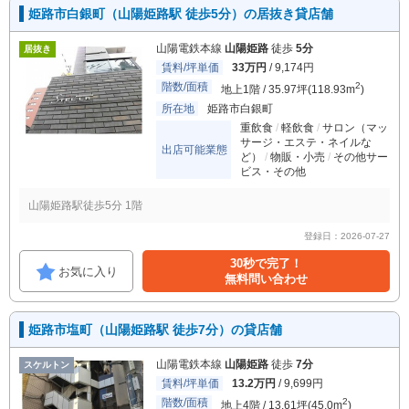
姫路市白銀町（山陽姫路駅 徒歩5分）の居抜き貸店舗
山陽電鉄本線
山陽姫路
徒歩
5分
居抜き
賃料/坪単価
33万円
/ 9,174円
階数/面積
2
地上1階 / 35.97坪(118.93m
)
所在地
姫路市白銀町
重飲食
軽飲食
サロン（マッ
サージ・エステ・ネイルな
出店可能業態
ど）
物販・小売
その他サー
ビス・その他
山陽姫路駅徒歩5分 1階
登録日：2026-07-27
30秒で完了！
お気に入り
無料問い合わせ
姫路市塩町（山陽姫路駅 徒歩7分）の貸店舗
山陽電鉄本線
山陽姫路
徒歩
7分
スケルトン
賃料/坪単価
13.2万円
/ 9,699円
階数/面積
2
地上4階 / 13.61坪(45.0m
)