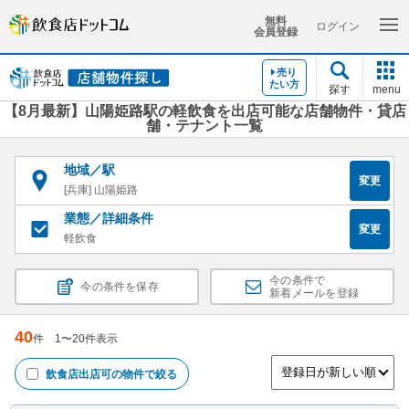
無料
ログイン
会員登録
売り
たい方
探す
menu
【8月最新】山陽姫路駅の軽飲食を出店可能な店舗物件・貸店
舗・テナント一覧
地域／駅
変更
[兵庫] 山陽姫路
業態／詳細条件
変更
軽飲食
今の条件で
今の条件を保存
新着メールを登録
40
件
1
〜
20
件表示
飲食店出店可
の物件で絞る