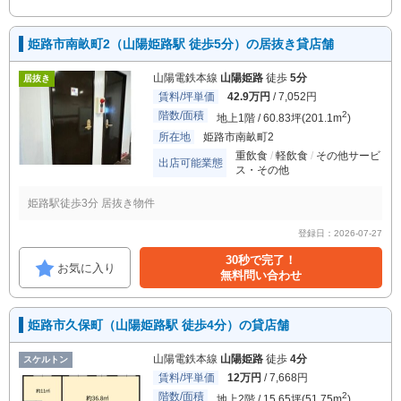
姫路市南畝町2（山陽姫路駅 徒歩5分）の居抜き貸店舗
山陽電鉄本線
山陽姫路
徒歩
5分
居抜き
賃料/坪単価
42.9万円
/ 7,052円
階数/面積
2
地上1階 / 60.83坪(201.1m
)
所在地
姫路市南畝町2
重飲食
軽飲食
その他サービ
出店可能業態
ス・その他
姫路駅徒歩3分 居抜き物件
登録日：2026-07-27
30秒で完了！
お気に入り
無料問い合わせ
姫路市久保町（山陽姫路駅 徒歩4分）の貸店舗
山陽電鉄本線
山陽姫路
徒歩
4分
スケルトン
賃料/坪単価
12万円
/ 7,668円
階数/面積
2
地上2階 / 15.65坪(51.75m
)