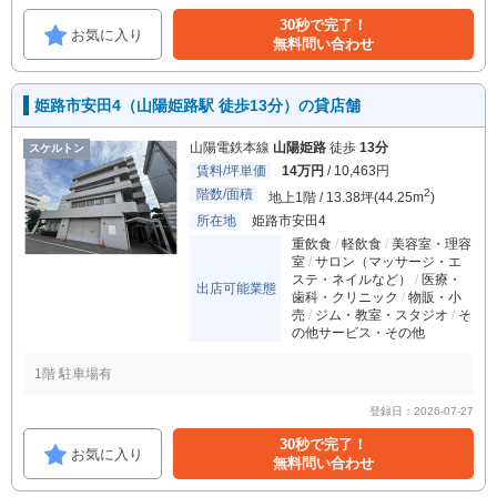
30秒で完了！
お気に入り
無料問い合わせ
姫路市安田4（山陽姫路駅 徒歩13分）の貸店舗
山陽電鉄本線
山陽姫路
徒歩
13分
スケルトン
賃料/坪単価
14万円
/ 10,463円
階数/面積
2
地上1階 / 13.38坪(44.25m
)
所在地
姫路市安田4
重飲食
軽飲食
美容室・理容
室
サロン（マッサージ・エ
ステ・ネイルなど）
医療・
出店可能業態
歯科・クリニック
物販・小
売
ジム・教室・スタジオ
そ
の他サービス・その他
1階 駐車場有
登録日：2026-07-27
30秒で完了！
お気に入り
無料問い合わせ