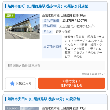
姫路市佃町（山陽姫路駅 徒歩20分）の居抜き貸店舗
山陽電鉄本線
山陽姫路
徒歩
20分
居抜き
賃料/坪単価
13.2万円
/ 8,907円
階数/面積
2
地上1階 / 14.82坪(49.0m
)
所在地
姫路市佃町
軽飲食
美容室・理容室
サロ
ン（マッサージ・エステ・ネ
イルなど）
医療・歯科・ク
出店可能業態
リニック
物販・小売
ジム・
教室・スタジオ
その他サー
ビス・その他
1階 居抜き物件 駐車場有
登録日：2026-07-27
30秒で完了！
お気に入り
無料問い合わせ
姫路市安田4（山陽姫路駅 徒歩13分）の貸店舗
山陽電鉄本線
山陽姫路
徒歩
13分
スケルトン