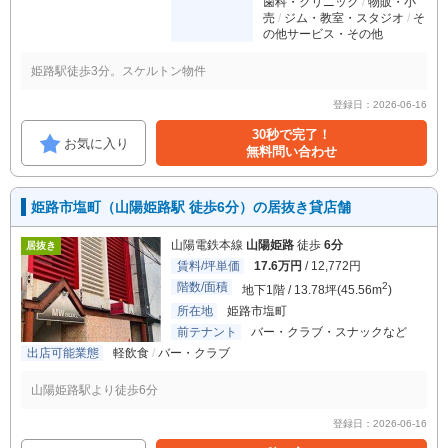
歯科・クリニック
物販・小
売
ジム・教室・スタジオ
そ
の他サービス・その他
姫路駅徒歩3分。スケルトン物件
登録日：2026-06-16
30秒で完了！
お気に入り
無料問い合わせ
姫路市塩町（山陽姫路駅 徒歩6分）の居抜き貸店舗
山陽電鉄本線
山陽姫路
徒歩
6分
居抜き
賃料/坪単価
17.6万円
/ 12,772円
階数/面積
2
地下1階 / 13.78坪(45.56m
)
所在地
姫路市塩町
前テナント
バー・クラブ・スナックなど
出店可能業態
軽飲食
バー・クラブ
山陽姫路駅より徒歩6分
登録日：2026-06-16