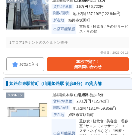
山陽電鉄本線
山陽姫路
徒歩
12分
スケルトン
賃料/坪単価
25万円
/ 6,722円
階数/面積
2
地上2階 / 37.19坪(122.94m
)
所在地
姫路市坂田町
重飲食
軽飲食
その他サービ
出店可能業態
ス・その他
1フロア1テナントのスケルトン物件
登録日：2026-06-16
30秒で完了！
お気に入り
無料問い合わせ
姫路市東駅前町（山陽姫路駅 徒歩8分）の貸店舗
山陽電鉄本線
山陽姫路
徒歩
8分
スケルトン
賃料/坪単価
23.1万円
/ 12,762円
階数/面積
2
地上2階 / 18.1坪(59.85m
)
所在地
姫路市東駅前町
重飲食
軽飲食
美容室・理容
室
サロン（マッサージ・エ
ステ・ネイルなど）
医療・
出店可能業態