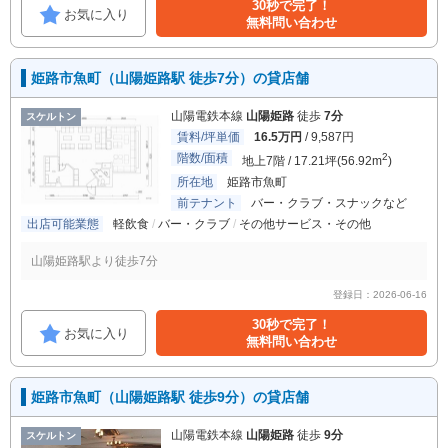
30秒で完了！
お気に入り
無料問い合わせ
姫路市魚町（山陽姫路駅 徒歩7分）の貸店舗
山陽電鉄本線
山陽姫路
徒歩
7分
スケルトン
賃料/坪単価
16.5万円
/ 9,587円
階数/面積
2
地上7階 / 17.21坪(56.92m
)
所在地
姫路市魚町
前テナント
バー・クラブ・スナックなど
出店可能業態
軽飲食
バー・クラブ
その他サービス・その他
山陽姫路駅より徒歩7分
登録日：2026-06-16
30秒で完了！
お気に入り
無料問い合わせ
姫路市魚町（山陽姫路駅 徒歩9分）の貸店舗
山陽電鉄本線
山陽姫路
徒歩
9分
スケルトン