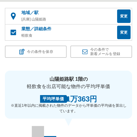
地域／駅
変更
[兵庫] 山陽姫路
業態／詳細条件
変更
軽飲食
今の条件で
今の条件を保存
新着メールを登録
山陽姫路駅 1階の
軽飲食を出店可能な物件の平均坪単価
1万363円
平均坪単価
※直近1年以内に掲載された物件のデータから坪単価の平均値を算出し
ています。