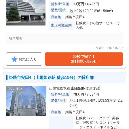
賃料/坪単価
13万円
/ 4,425円
階数/面積
2
地上2階 / 29.38坪(61.59m
)
所在地
姫路市安田4
軽飲食
その他サービス・そ
出店可能業態
の他
駐車場有
登録日：2026-07-27
30秒で完了！
お気に入り
無料問い合わせ
姫路市安田4（山陽姫路駅 徒歩15分）の貸店舗
山陽電鉄本線
山陽姫路
徒歩
15分
スケルトン
賃料/坪単価
78万円
/ 7,534円
階数/面積
地上1階-地上4階 / 103.53坪(342.2
2
7m
)
所在地
姫路市安田4
軽飲食
バー・クラブ
美容
室・理容室
サロン（マッサ
ージ・エステ・ネイルなど）