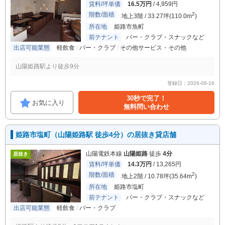
賃料/坪単価
16.5万円
/ 4,959円
階数/面積
2
地上3階 / 33.27坪(110.0m
)
所在地
姫路市魚町
前テナント
バー・クラブ・スナックなど
出店可能業態
軽飲食
バー・クラブ
その他サービス・その他
山陽姫路駅より徒歩9分
登録日：2026-06-16
30秒で完了！
お気に入り
無料問い合わせ
姫路市塩町（山陽姫路駅 徒歩4分）の居抜き貸店舗
山陽電鉄本線
山陽姫路
徒歩
4分
居抜き
賃料/坪単価
14.3万円
/ 13,265円
階数/面積
2
地上2階 / 10.78坪(35.64m
)
所在地
姫路市塩町
前テナント
バー・クラブ・スナックなど
出店可能業態
軽飲食
バー・クラブ