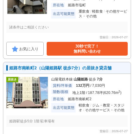
所在地
姫路市塩町
重飲食
軽飲食
その他サービ
出店可能業態
ス・その他
諸条件はご相談ください
登録日：2026-07-27
30秒で完了！
お気に入り
無料問い合わせ
姫路市南畝町2（山陽姫路駅 徒歩7分）の居抜き貸店舗
山陽電鉄本線
山陽姫路
徒歩
7分
居抜き
賃料/坪単価
132万円
/ 7,030円
階数/面積
2
地上1階 / 187.78坪(620.76m
)
所在地
姫路市南畝町2
軽飲食
ジム・教室・スタジ
出店可能業態
オ
その他サービス・その他
姫路駅徒歩5分 1階 駐車場有
登録日：2026-07-27