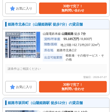
30秒で完了！
お気に入り
無料問い合わせ
姫路市北条口2（山陽姫路駅 徒歩7分）の貸店舗
山陽電鉄本線
山陽姫路
徒歩
7分
スケルトン
賃料/坪単価
55.185万円
/ 8,800円
階数/面積
2
地上5階 / 62.71坪(207.32m
)
所在地
姫路市北条口2
軽飲食
その他サービス・そ
出店可能業態
の他
諸条件はご相談ください
登録日：2026-07-27
30秒で完了！
お気に入り
無料問い合わせ
姫路市坂田町（山陽姫路駅 徒歩12分）の貸店舗