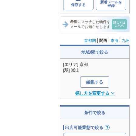
新着メールを
保存する
登録
希望にマッチした物件
を
詳しくは
こちら
メールでお知らせします
首都圏
関西
東海
九州
地域/駅で絞る
[エリア] 京都
[駅] 嵐山
編集する
探し方を変更する
条件で絞る
出店可能業態で絞る