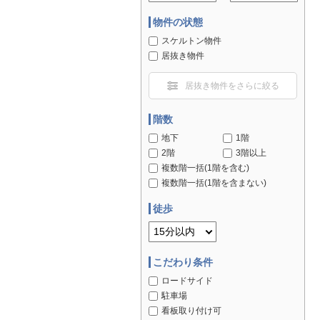
物件の状態
スケルトン物件
居抜き物件
居抜き物件をさらに絞る
階数
地下
1階
2階
3階以上
複数階一括(1階を含む)
複数階一括(1階を含まない)
徒歩
こだわり条件
ロードサイド
駐車場
看板取り付け可