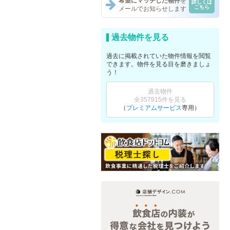
希望にマッチした物件
を
詳しくは
こちら
メールでお知らせします
過去物件を見る
過去に掲載されていた物件情報を閲覧
できます。物件を見る目を磨きましょ
う！
過去物件
全357915件を見る
（
プレミアムサービス
専用）