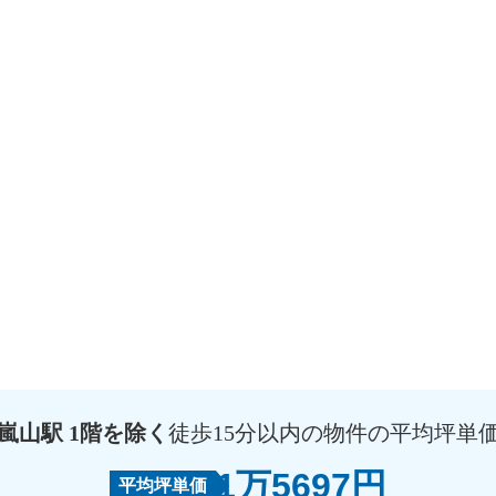
嵐山駅 1階を除く
徒歩15分以内の物件の平均坪単
1万5697円
平均坪単価