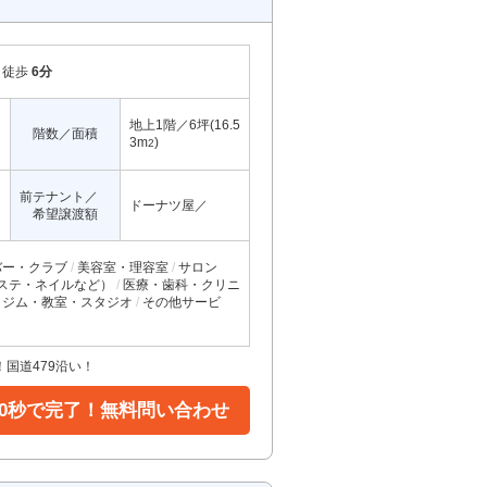
徒歩
6分
地上1階／6坪(16.5
階数／面積
3m
)
2
前テナント／
ドーナツ屋／
希望譲渡額
バー・クラブ
美容室・理容室
サロン
ステ・ネイルなど）
医療・歯科・クリニ
ジム・教室・スタジオ
その他サービ
国道479沿い！
30秒で完了！無料問い合わせ