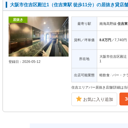
大阪市住吉区殿辻1（住吉東駅 徒歩11分）の居抜き貸店
居抜き
最寄り駅
南海高野線
住吉東
賃料／坪単価
8.8万円
／7,740円
大阪市住吉区殿辻
所在地
1
登録日：2026-05-12
出店可能業態
軽飲食
バー・ク
住吉エリアバー居抜き店舗!詳細は
お気に入り追加