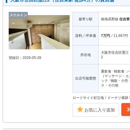
スケルトン
最寄り駅
南海高野線
住吉東
賃料／坪単価
7万円
／11,667円
大阪市住吉区墨江
所在地
2
登録日：2026-05-28
重飲食
軽飲食
（マッサージ・エ
出店可能業態
ック
物販・小売
ス・その他
ロードサイド好立地！ドーナツ屋跡！
お気に入り追加