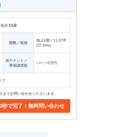
舗
徒歩
11分
地上1階／11.37坪
階数／面積
(37.6m
)
2
前テナント／
バー／0万円
希望譲渡額
ラブ
当社までお問い合わせくださいませ。
30秒で完了！無料問い合わせ