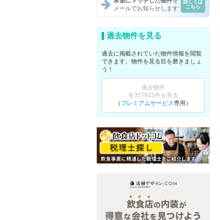
希望にマッチした物件
を
詳しくは
こちら
メールでお知らせします
過去物件を見る
過去に掲載されていた物件情報を閲覧
できます。物件を見る目を磨きましょ
う！
過去物件
全357915件を見る
（
プレミアムサービス
専用）