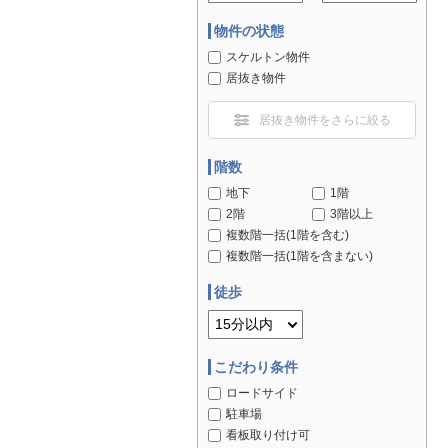
物件の状態
スケルトン物件
居抜き物件
居抜き物件をさらに絞る
階数
地下
1階
2階
3階以上
複数階一括(1階を含む)
複数階一括(1階を含まない)
徒歩
こだわり条件
ロードサイド
駐車場
看板取り付け可