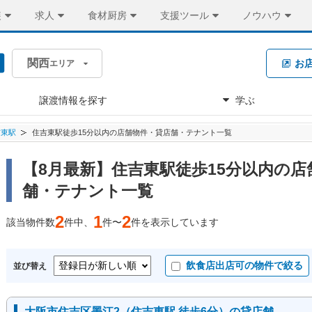
装
求人
食材厨房
支援ツール
ノウハウ
関西
お
エリア
譲渡情報を探す
学ぶ
吉東駅
住吉東駅徒歩15分以内の店舗物件・貸店舗・テナント一覧
【8月最新】住吉東駅徒歩15分以内の店
舗・テナント一覧
2
1
2
該当物件数
件中、
件〜
件を表示しています
飲食店出店可の物件で絞る
並び替え
大阪市住吉区墨江2（住吉東駅 徒歩6分）の貸店舗