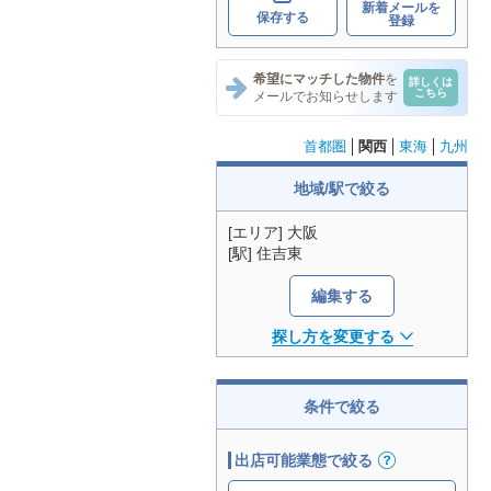
新着メールを
保存する
登録
希望にマッチした物件
を
詳しくは
こちら
メールでお知らせします
首都圏
関西
東海
九州
地域/駅で絞る
[エリア] 大阪
[駅] 住吉東
編集する
探し方を変更する
条件で絞る
出店可能業態で絞る