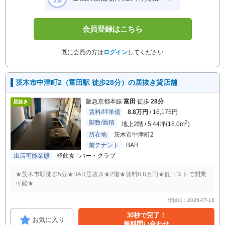
会員登録はこちら
既に会員の方は
ログイン
してください
茨木市中津町2（富田駅 徒歩28分）の居抜き貸店舗
阪急京都本線
富田
徒歩
28分
居抜き
賃料/坪単価
8.8万円
/ 16,176円
階数/面積
2
地上2階 / 5.44坪(18.0m
)
所在地
茨木市中津町2
前テナント
BAR
出店可能業態
軽飲食
バー・クラブ
★茨木市駅徒歩5分★BAR居抜き★2階★賃料8.8万円★低コストで開業
可能★
登録日：2026-07-16
30秒で完了！
お気に入り
無料問い合わせ