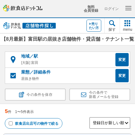
無料
ログイン
会員登録
売り
たい方
探す
menu
【8月最新】富田駅の居抜き店舗物件・貸店舗・テナント一覧
地域／駅
変更
[大阪] 富田
業態／詳細条件
変更
居抜き物件
今の条件で
今の条件を保存
新着メールを登録
5
件
1
〜
5
件表示
飲食店出店可
の物件で絞る