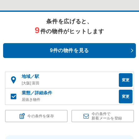
条件を広げると、
9
件の物件がヒットします
9件の物件を見る
地域／駅
変更
[大阪] 富田
業態／詳細条件
変更
居抜き物件
今の条件で
今の条件を保存
新着メールを登録