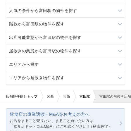
人気の条件から富田駅の物件を探す
高槻市
総持寺
階数から富田駅の物件を探す
茨木市
高槻市
居抜き
出店可能業態から富田駅の物件を探す
茨木市
スケルトン
1階
居抜きの業態から富田駅の物件を探す
20坪以下
重飲食
エリアから探す
賃料20万円以下
軽飲食
居酒屋・ダイニングバー
エリアから居抜き物件を探す
バー・クラブ
大阪
美容室・理容室
京都
大阪
店舗物件探しトップ
関西
大阪
富田駅
富田駅の居抜き店舗
サロン（マッサージ・エステ・ネイルなど）
兵庫
京都
飲食店の事業譲渡・M&Aをお考えの方へ
医療・歯科・クリニック
兵庫
お店をまるごと売りたい、まるごと買いたい方は
「飲食店ドットコムM&A」にご相談ください!!（秘密厳守・