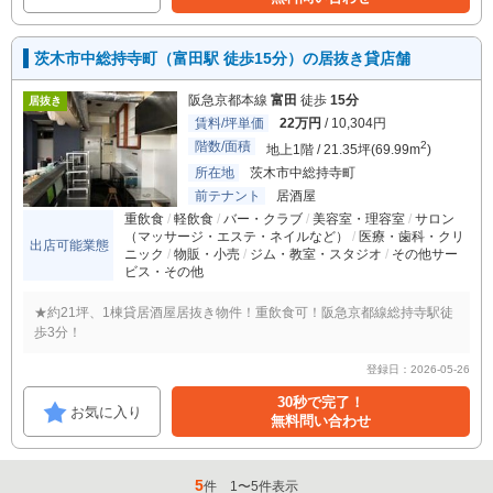
茨木市中総持寺町（富田駅 徒歩15分）の居抜き貸店舗
阪急京都本線
富田
徒歩
15分
居抜き
賃料/坪単価
22万円
/ 10,304円
階数/面積
2
地上1階 / 21.35坪(69.99m
)
所在地
茨木市中総持寺町
前テナント
居酒屋
重飲食
軽飲食
バー・クラブ
美容室・理容室
サロン
（マッサージ・エステ・ネイルなど）
医療・歯科・クリ
出店可能業態
ニック
物販・小売
ジム・教室・スタジオ
その他サー
ビス・その他
★約21坪、1棟貸居酒屋居抜き物件！重飲食可！阪急京都線総持寺駅徒
歩3分！
登録日：2026-05-26
30秒で完了！
お気に入り
無料問い合わせ
5
件
1
〜
5
件表示