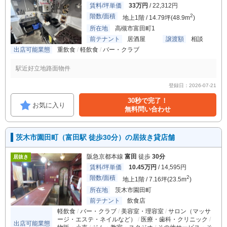
賃料/坪単価
33万円
/ 22,312円
階数/面積
2
地上1階 / 14.79坪(48.9m
)
所在地
高槻市富田町1
前テナント
居酒屋
譲渡額
相談
出店可能業態
重飲食
軽飲食
バー・クラブ
駅近好立地路面物件
登録日：2026-07-21
30秒で完了！
お気に入り
無料問い合わせ
茨木市園田町（富田駅 徒歩30分）の居抜き貸店舗
阪急京都本線
富田
徒歩
30分
居抜き
賃料/坪単価
10.45万円
/ 14,595円
階数/面積
2
地上1階 / 7.16坪(23.5m
)
所在地
茨木市園田町
前テナント
飲食店
軽飲食
バー・クラブ
美容室・理容室
サロン（マッサ
ージ・エステ・ネイルなど）
医療・歯科・クリニック
出店可能業態