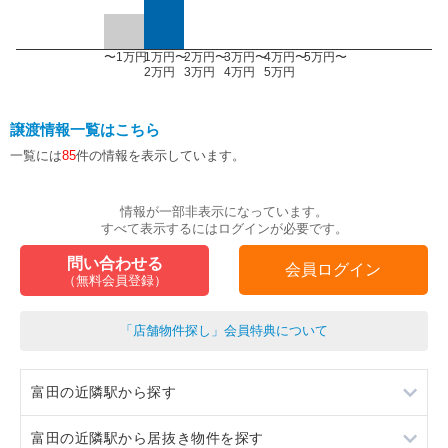
〜1万円
1万円〜
2万円〜
3万円〜
4万円〜
5万円〜
2万円
3万円
4万円
5万円
譲渡情報一覧はこちら
一覧には
85
件の情報を表示しています。
情報が一部非表示になっています。
すべて表示するにはログインが必要です。
問い合わせる
会員ログイン
（無料会員登録）
「店舗物件探し」会員特典について
富田の近隣駅から探す
富田の近隣駅から居抜き物件を探す
総持寺