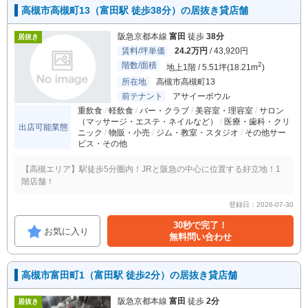
高槻市高槻町13（富田駅 徒歩38分）の居抜き貸店舗
阪急京都本線
富田
徒歩
38分
居抜き
賃料/坪単価
24.2万円
/ 43,920円
階数/面積
2
地上1階 / 5.51坪(18.21m
)
所在地
高槻市高槻町13
前テナント
アサイーボウル
重飲食
軽飲食
バー・クラブ
美容室・理容室
サロン
（マッサージ・エステ・ネイルなど）
医療・歯科・クリ
出店可能業態
ニック
物販・小売
ジム・教室・スタジオ
その他サー
ビス・その他
【高槻エリア】駅徒歩5分圏内！JRと阪急の中心に位置する好立地！1
階店舗！
登録日：2026-07-30
30秒で完了！
お気に入り
無料問い合わせ
高槻市富田町1（富田駅 徒歩2分）の居抜き貸店舗
阪急京都本線
富田
徒歩
2分
居抜き