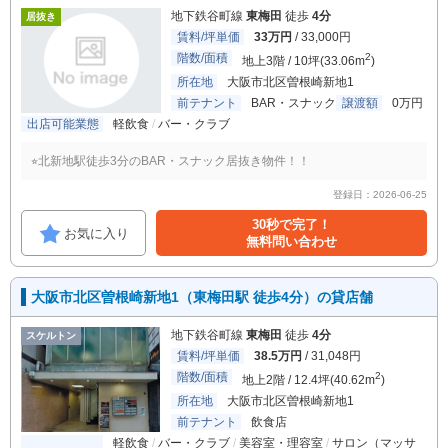
地下鉄谷町線
東梅田
徒歩
4分
居抜き
賃料/坪単価
33万円
/ 33,000円
階数/面積
2
地上3階 / 10坪(33.06m
)
所在地
大阪市北区曽根崎新地1
前テナント
BAR・スナック
譲渡額
0万円
出店可能業態
軽飲食
バー・クラブ
⭐︎北新地駅徒歩3分のBAR・スナック居抜き物件！！
登録日：2026-06-25
30秒で完了！
お気に入り
無料問い合わせ
大阪市北区曽根崎新地1（東梅田駅 徒歩4分）の貸店舗
地下鉄谷町線
東梅田
徒歩
4分
スケルトン
賃料/坪単価
38.5万円
/ 31,048円
階数/面積
2
地上2階 / 12.4坪(40.62m
)
所在地
大阪市北区曽根崎新地1
前テナント
飲食店
軽飲食
バー・クラブ
美容室・理容室
サロン（マッサ