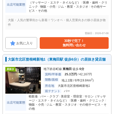
（マッサージ・エステ・ネイルなど）
医療・歯科・クリ
出店可能業態
ニック
物販・小売
ジム・教室・スタジオ
その他サー
ビス・その他
大阪・人気の繁華街から新着！ワンオペ・個人営業向きの狭小居抜き物
件
登録日：2026-07-08
30秒で完了！
お気に入り
無料問い合わせ
大阪市北区曾根崎新地1（東梅田駅 徒歩6分）の居抜き貸店舗
地下鉄谷町線
東梅田
徒歩
6分
居抜き
賃料/坪単価
25.3万円
/ 42,167円
階数/面積
2
地上1階 / 6坪(19.84m
)
所在地
大阪市北区曾根崎新地1
前テナント
バー
軽飲食
バー・クラブ
美容室・理容室
サロン（マッサ
ージ・エステ・ネイルなど）
医療・歯科・クリニック
出店可能業態
物販・小売
ジム・教室・スタジオ
その他サービス・そ
の他