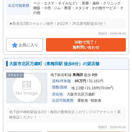
ージ・エステ・ネイルなど）
医療・歯科・クリニック
出店可能業態
物販・小売
ジム・教室・スタジオ
その他サービス・そ
の他
★飲食店2階スケルトン物件！約12坪！JR北新地駅徒歩3分！
登録日：2026-06-16
30秒で完了！
お気に入り
無料問い合わせ
大阪市北区万歳町（東梅田駅 徒歩8分）の貸店舗
地下鉄谷町線
東梅田
徒歩
8分
スケルトン
賃料/坪単価
66万円
/ 31,161円
階数/面積
2
地上2階 / 21.18坪(70.0m
)
所在地
大阪市北区万歳町
出店可能業態
重飲食
軽飲食
地下鉄中崎町駅徒歩2分！梅田の繁華街近くのワンフロアテナント！業
種相談ください！
登録日：2026-06-10