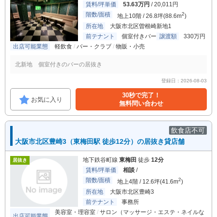
賃料/坪単価
53.63万円
/ 20,011円
階数/面積
2
地上10階 / 26.8坪(88.6m
)
所在地
大阪市北区曽根崎新地1
前テナント
個室付きバー
譲渡額
330万円
出店可能業態
軽飲食
バー・クラブ
物販・小売
北新地 個室付きのバーの居抜き
登録日：2026-08-03
30秒で完了！
お気に入り
無料問い合わせ
飲食店不可
大阪市北区豊崎3（東梅田駅 徒歩12分）の居抜き貸店舗
地下鉄谷町線
東梅田
徒歩
12分
居抜き
賃料/坪単価
相談
/
階数/面積
2
地上4階 / 12.6坪(41.6m
)
所在地
大阪市北区豊崎3
前テナント
事務所
美容室・理容室
サロン（マッサージ・エステ・ネイルな
出店可能業態