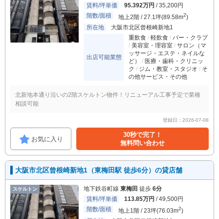
賃料/坪単価
95.392万円
/ 35,200円
階数/面積
2
地上2階 / 27.1坪(89.58m
)
所在地
大阪市北区曾根崎新地1
重飲食
軽飲食
バー・クラブ
美容室・理容室
サロン（マ
ッサージ・エステ・ネイルな
出店可能業態
ど）
医療・歯科・クリニッ
ク
ジム・教室・スタジオ
そ
の他サービス・その他
北新地本通り沿いの2階スケルトン物件！リニューアル工事予定で業種
相談可能
登録日：2026-07-08
30秒で完了！
お気に入り
無料問い合わせ
大阪市北区曾根崎新地1（東梅田駅 徒歩6分）の貸店舗
地下鉄谷町線
東梅田
徒歩
6分
スケルトン
賃料/坪単価
113.85万円
/ 49,500円
階数/面積
2
地上1階 / 23坪(76.03m
)