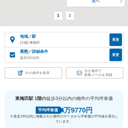
次へ
1
2
地域／駅
変更
[大阪] 東梅田
業態／詳細条件
変更
徒歩3分以内
今の条件で
今の条件を保存
新着メールを登録
東梅田駅 1階の
徒歩3分以内の物件の平均坪単価
4万9770円
平均坪単価
※直近1年以内に掲載された物件のデータから坪単価の平均値を算出し
ています。