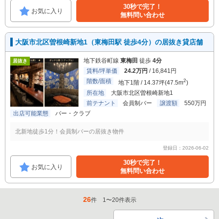
30秒で完了！
お気に入り
無料問い合わせ
大阪市北区曽根崎新地1（東梅田駅 徒歩4分）の居抜き貸店舗
地下鉄谷町線
東梅田
徒歩
4分
居抜き
賃料/坪単価
24.2万円
/ 16,841円
階数/面積
2
地下1階 / 14.37坪(47.5m
)
所在地
大阪市北区曽根崎新地1
前テナント
会員制バー
譲渡額
550万円
出店可能業態
バー・クラブ
北新地徒歩1分！会員制バーの居抜き物件
登録日：2026-06-02
30秒で完了！
お気に入り
無料問い合わせ
26
件
1
〜
20
件表示