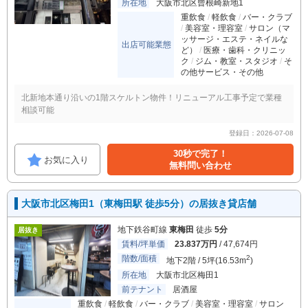
所在地
大阪市北区曾根崎新地1
重飲食
軽飲食
バー・クラブ
美容室・理容室
サロン（マ
ッサージ・エステ・ネイルな
出店可能業態
ど）
医療・歯科・クリニッ
ク
ジム・教室・スタジオ
そ
の他サービス・その他
北新地本通り沿いの1階スケルトン物件！リニューアル工事予定で業種
相談可能
登録日：2026-07-08
30秒で完了！
お気に入り
無料問い合わせ
大阪市北区梅田1（東梅田駅 徒歩5分）の居抜き貸店舗
地下鉄谷町線
東梅田
徒歩
5分
居抜き
賃料/坪単価
23.837万円
/ 47,674円
階数/面積
2
地下2階 / 5坪(16.53m
)
所在地
大阪市北区梅田1
前テナント
居酒屋
重飲食
軽飲食
バー・クラブ
美容室・理容室
サロン