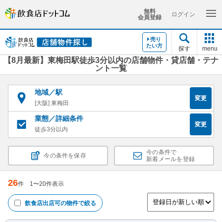
無料
ログイン
会員登録
売り
たい方
探す
menu
【8月最新】東梅田駅徒歩3分以内の店舗物件・貸店舗・テナ
ント一覧
地域／駅
変更
[大阪] 東梅田
業態／詳細条件
変更
徒歩3分以内
今の条件で
今の条件を保存
新着メールを登録
26
件
1
〜
20
件表示
飲食店出店可
の物件で絞る