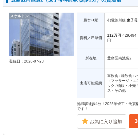
スケルトン
最寄り駅
都電荒川線
鬼子母
212万円
／29,494
賃料／坪単価
円
所在地
豊島区南池袋2
登録日：2026-07-23
重飲食
軽飲食
（マッサージ・エ
出店可能業態
ック
物販・小売
ス・その他
池袋駅徒歩4分！2025年竣工・免
です！
お気に入り追加