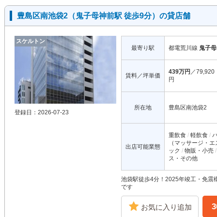
豊島区南池袋2（鬼子母神前駅 徒歩9分）の貸店舗
スケルトン
最寄り駅
都電荒川線
鬼子母
439万円
／79,920
賃料／坪単価
円
所在地
豊島区南池袋2
登録日：2026-07-23
重飲食
軽飲食
（マッサージ・エ
出店可能業態
ック
物販・小売
ス・その他
池袋駅徒歩4分！2025年竣工・免
です
お気に入り追加