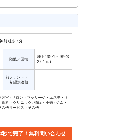
神前
徒歩
4分
地上1階／9.69坪(3
階数／面積
2.04m
)
2
前テナント／
希望譲渡額
理容室
サロン（マッサージ・エステ・ネ
・歯科・クリニック
物販・小売
ジム・
その他サービス・その他
30秒で完了！無料問い合わせ