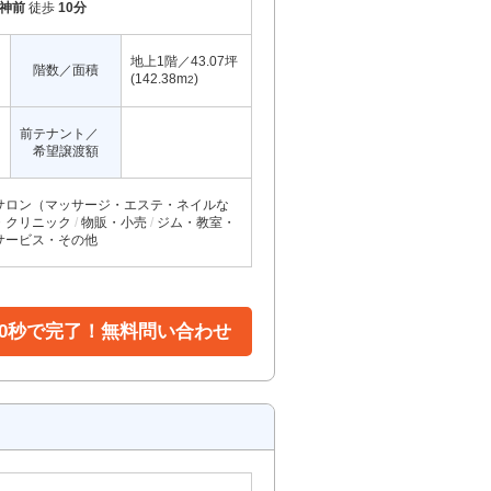
神前
徒歩
10分
地上1階／43.07坪
階数／面積
(142.38m
)
2
前テナント／
希望譲渡額
サロン（マッサージ・エステ・ネイルな
・クリニック
物販・小売
ジム・教室・
サービス・その他
30秒で完了！無料問い合わせ