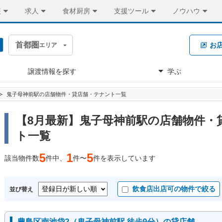
装
求人
食材厨房
支援ツール
ノウハウ
首都圏
お
エリア
譲渡情報を探す
学ぶ
鬼子母神前駅の店舗物件・貸店舗・テナント一覧
【8月最新】鬼子母神前駅の店舗物件・
ト一覧
5
1
5
該当物件数
件中、
件〜
件を表示しています
飲食店出店可の物件で絞る
並び替え
豊島区南池袋2（鬼子母神前駅 徒歩9分）の貸店舗