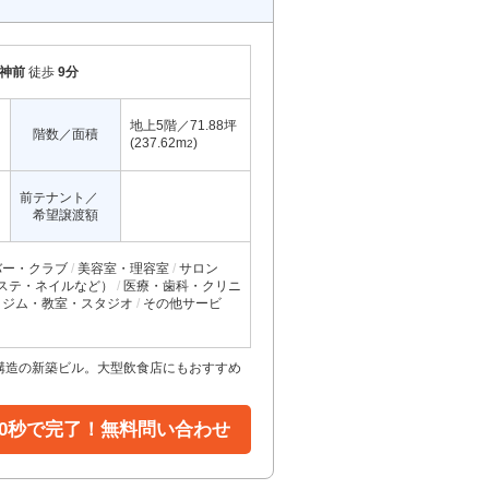
神前
徒歩
9分
地上5階／71.88坪
階数／面積
(237.62m
)
2
前テナント／
希望譲渡額
バー・クラブ
美容室・理容室
サロン
ステ・ネイルなど）
医療・歯科・クリニ
ジム・教室・スタジオ
その他サービ
震構造の新築ビル。大型飲食店にもおすすめ
30秒で完了！無料問い合わせ