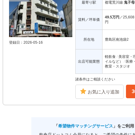
最寄り駅
都電荒川線
鬼子母
49.5万円
／25,608
賃料／坪単価
円
所在地
豊島区南池袋2
登録日：2026-05-16
軽飲食
美容室・
出店可能業態
イルなど）
医療
教室・スタジオ
諸条件はご相談ください
お気に入り追加
「
希望物件マッチングサービス
」をご利用
飲食店ドットコム会員になると、ご希望の条件に