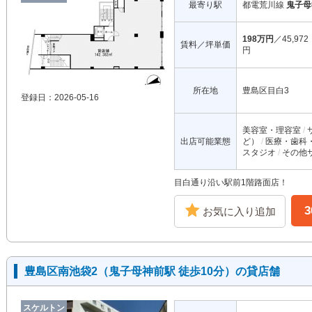
最寄り駅
都電荒川線
鬼子母
198万円
／45,972
賃料／坪単価
円
所在地
豊島区目白3
登録日：2026-05-16
美容室・理容室
出店可能業態
ど）
医療・歯科
スタジオ
その他
目白通り沿い駅前1階路面店！
お気に入り追加
豊島区南池袋2（鬼子母神前駅 徒歩10分）の貸店舗
スケルトン