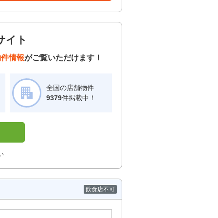
サイト
物件情報
がご覧いただけます！
全国の店舗物件
！
9379
件掲載中！
い
飲食店不可