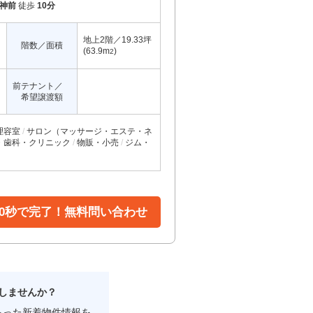
神前
徒歩
10分
地上2階／19.33坪
階数／面積
(63.9m
)
2
前テナント／
希望譲渡額
理容室
サロン（マッサージ・エステ・ネ
・歯科・クリニック
物販・小売
ジム・
30秒で完了！無料問い合わせ
しませんか？
あった新着物件情報を