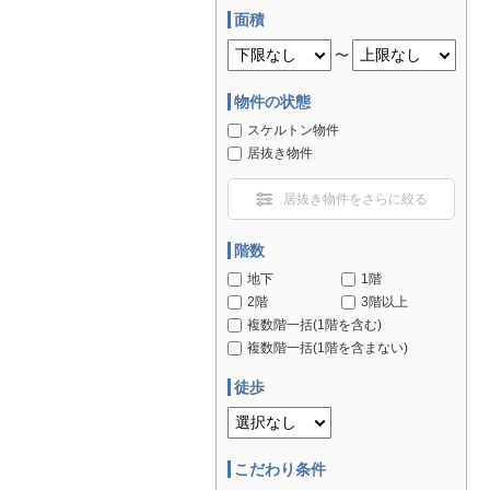
面積
〜
物件の状態
スケルトン物件
居抜き物件
居抜き物件をさらに絞る
階数
地下
1階
2階
3階以上
複数階一括(1階を含む)
複数階一括(1階を含まない)
徒歩
こだわり条件