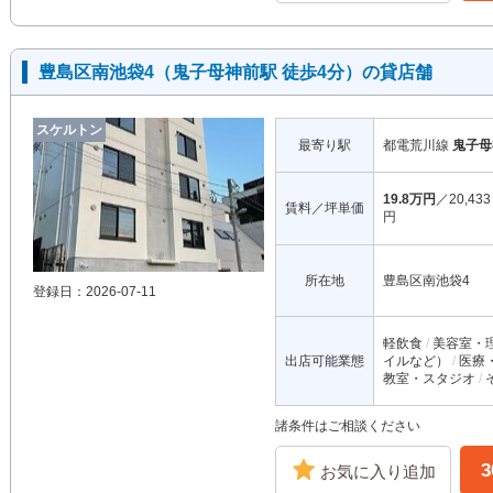
豊島区南池袋4（鬼子母神前駅 徒歩4分）の貸店舗
スケルトン
最寄り駅
都電荒川線
鬼子母
19.8万円
／20,433
賃料／坪単価
円
所在地
豊島区南池袋4
登録日：2026-07-11
軽飲食
美容室・
出店可能業態
イルなど）
医療
教室・スタジオ
諸条件はご相談ください
お気に入り追加