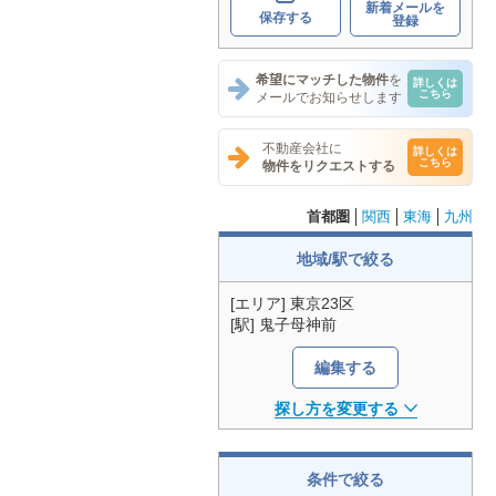
新着メールを
保存する
登録
希望にマッチした物件
を
詳しくは
こちら
メールでお知らせします
不動産会社に
詳しくは
こちら
物件をリクエストする
首都圏
関西
東海
九州
地域/駅で絞る
[エリア] 東京23区
[駅] 鬼子母神前
編集する
探し方を変更する
条件で絞る