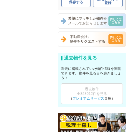
保存する
登録
希望にマッチした物件
を
詳しくは
こちら
メールでお知らせします
不動産会社に
詳しくは
こちら
物件をリクエストする
過去物件を見る
過去に掲載されていた物件情報を閲覧
できます。物件を見る目を磨きましょ
う！
過去物件
全358012件を見る
（
プレミアムサービス
専用）