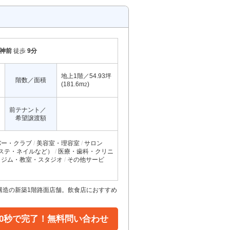
神前
徒歩
9分
地上1階／54.93坪
階数／面積
(181.6m
)
2
前テナント／
希望譲渡額
バー・クラブ
美容室・理容室
サロン
ステ・ネイルなど）
医療・歯科・クリニ
ジム・教室・スタジオ
その他サービ
震構造の新築1階路面店舗。飲食店におすすめ
30秒で完了！無料問い合わせ