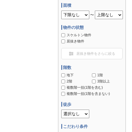
面積
〜
物件の状態
スケルトン物件
居抜き物件
居抜き物件をさらに絞る
階数
地下
1階
2階
3階以上
複数階一括(1階を含む)
複数階一括(1階を含まない)
徒歩
こだわり条件