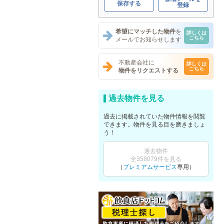
保存する
登録
希望にマッチした物件
を
詳しくは
こちら
メールでお知らせします
不動産会社に
詳しくは
こちら
物件をリクエストする
過去物件を見る
過去に掲載されていた物件情報を閲覧
できます。物件を見る目を磨きましょ
う！
過去物件
全358079件を見る
（
プレミアムサービス
専用）