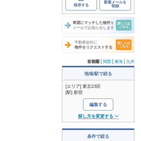
新着メールを
保存する
登録
希望にマッチした物件
を
詳しくは
こちら
メールでお知らせします
不動産会社に
詳しくは
こちら
物件をリクエストする
首都圏
関西
東海
九州
地域/駅で絞る
[エリア] 東京23区
[駅] 新宿
編集する
探し方を変更する
条件で絞る