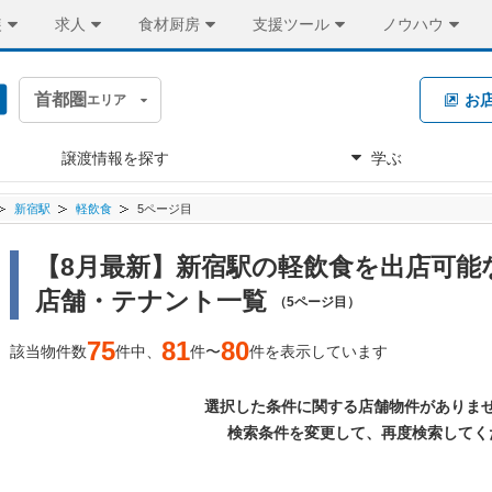
装
求人
食材厨房
支援ツール
ノウハウ
首都圏
お
エリア
譲渡情報を探す
学ぶ
新宿駅
軽飲食
5ページ目
【8月最新】新宿駅の軽飲食を出店可能
店舗・テナント一覧
（5ページ目）
75
81
80
該当物件数
件中、
件〜
件を表示しています
選択した条件に関する店舗物件がありま
検索条件を変更して、再度検索してく