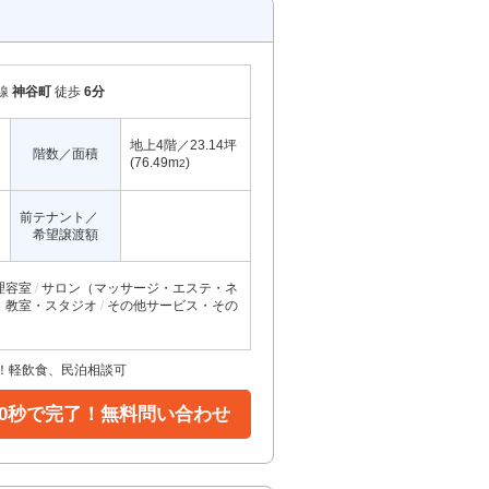
線
神谷町
徒歩
6分
地上4階／23.14坪
階数／面積
(76.49m
)
2
前テナント／
希望譲渡額
理容室
サロン（マッサージ・エステ・ネ
・教室・スタジオ
その他サービス・その
！軽飲食、民泊相談可
30秒で完了！無料問い合わせ