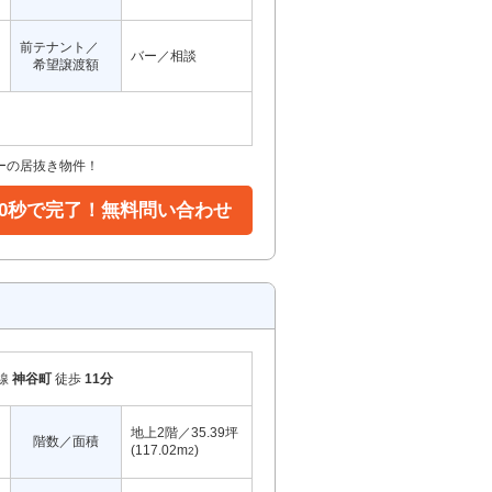
前テナント／
バー／相談
希望譲渡額
ーの居抜き物件！
30秒で完了！無料問い合わせ
線
神谷町
徒歩
11分
地上2階／35.39坪
階数／面積
(117.02m
)
2