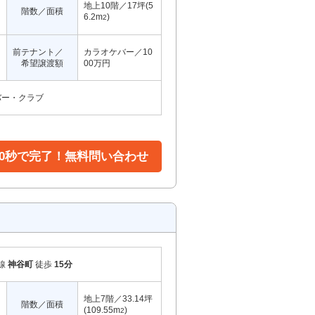
地上10階／17坪(5
階数／面積
6.2m
)
2
前テナント／
カラオケバー／10
希望譲渡額
00万円
バー・クラブ
30秒で完了！無料問い合わせ
線
神谷町
徒歩
15分
地上7階／33.14坪
階数／面積
(109.55m
)
2