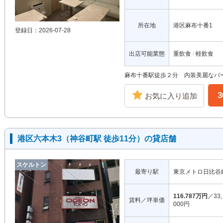
所在地
港区麻布十番1
登録日：2026-07-28
出店可能業態
重飲食
軽飲食
麻布十番駅徒歩２分 内装美麗なバ
お気に入り追加
港区六本木3（神谷町駅 徒歩11分）の貸店舗
スケルトン
最寄り駅
東京メトロ日比谷
116.787万円
／33,
賃料／坪単価
000円