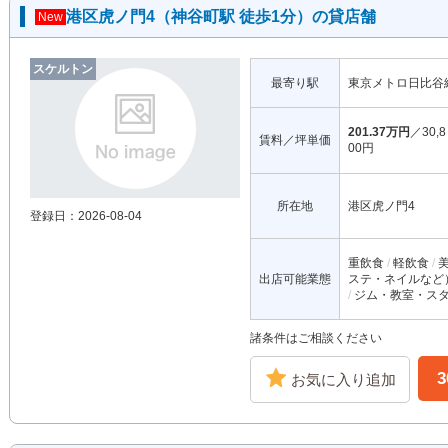
港区虎ノ門4（神谷町駅 徒歩1分）の貸店舗
New
スケルトン
最寄り駅
東京メトロ日比谷
201.37万円
／30,8
賃料／坪単価
00円
所在地
港区虎ノ門4
登録日：2026-08-04
重飲食
軽飲食
出店可能業態
ステ・ネイルなど
ジム・教室・ス
諸条件はご相談ください
お気に入り追加