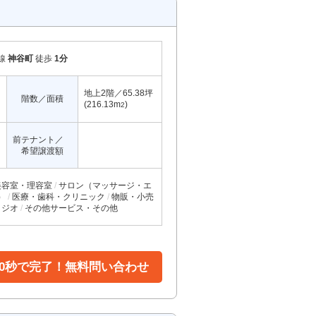
線
神谷町
徒歩
1分
地上2階／65.38坪
階数／面積
(216.13m
)
2
前テナント／
希望譲渡額
美容室・理容室
サロン（マッサージ・エ
）
医療・歯科・クリニック
物販・小売
タジオ
その他サービス・その他
30秒で完了！無料問い合わせ