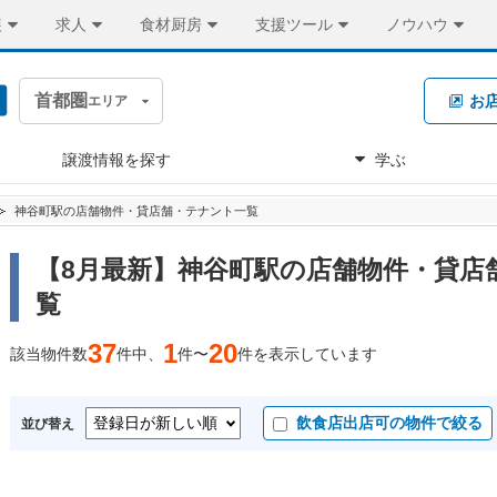
装
求人
食材厨房
支援ツール
ノウハウ
首都圏
お
エリア
譲渡情報を探す
学ぶ
神谷町駅の店舗物件・貸店舗・テナント一覧
【8月最新】神谷町駅の店舗物件・貸店
覧
37
1
20
該当物件数
件中、
件〜
件を表示しています
飲食店出店可の物件で絞る
並び替え