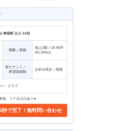
舗
線
神谷町
徒歩
14分
地上2階／18.46坪
階数／面積
(61.04m
)
2
前テナント／
お好み焼き／相談
希望譲渡額
バー・クラブ
角地、１Ｆ出入口あり●
30秒で完了！無料問い合わせ