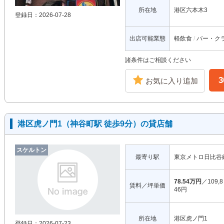
所在地
港区六本木3
登録日：2026-07-28
出店可能業態
軽飲食
バー・ク
諸条件はご相談ください
お気に入り追加
港区虎ノ門1（神谷町駅 徒歩9分）の貸店舗
スケルトン
最寄り駅
東京メトロ日比谷
78.54万円
／109,8
賃料／坪単価
46円
所在地
港区虎ノ門1
登録日：2026-07-23