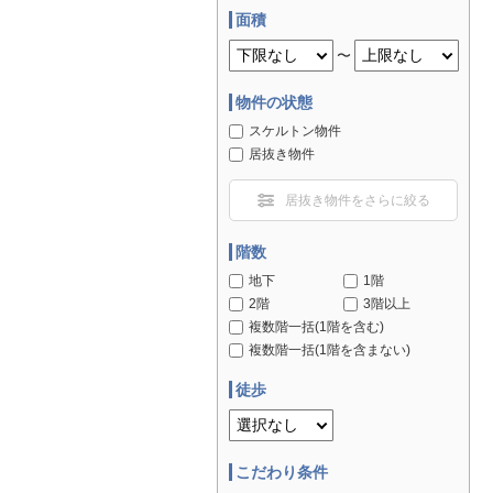
面積
〜
物件の状態
スケルトン物件
居抜き物件
居抜き物件をさらに絞る
階数
地下
1階
2階
3階以上
複数階一括(1階を含む)
複数階一括(1階を含まない)
徒歩
こだわり条件