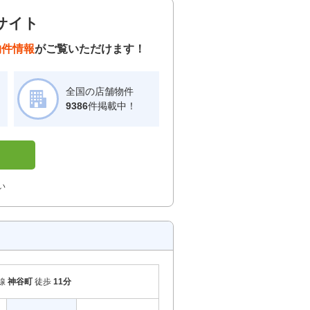
サイト
物件情報
がご覧いただけます！
全国の店舗物件
！
9386
件掲載中！
い
線
神谷町
徒歩
11分