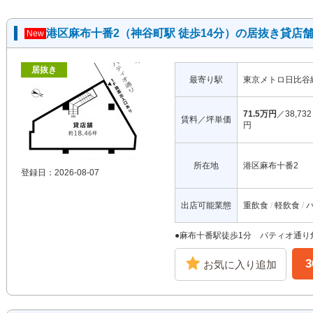
港区麻布十番2（神谷町駅 徒歩14分）の居抜き貸店
New
居抜き
最寄り駅
東京メトロ日比谷
71.5万円
／38,732
賃料／坪単価
円
所在地
港区麻布十番2
登録日：2026-08-07
出店可能業態
重飲食
軽飲食
●麻布十番駅徒歩1分 パティオ通り
お気に入り追加