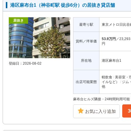
港区麻布台1（神谷町駅 徒歩6分）の居抜き貸店舗
居抜き
最寄り駅
東京メトロ日比谷
53.9万円
／23,293
賃料／坪単価
円
所在地
港区麻布台1
登録日：2026-08-02
軽飲食
美容室・
出店可能業態
イルなど）
ジム
他
麻布台ヒルズ隣接・24時間利用可能
お気に入り追加