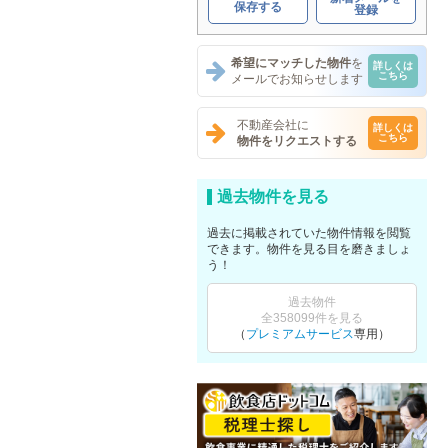
保存する
登録
希望にマッチした物件
を
詳しくは
こちら
メールでお知らせします
不動産会社に
詳しくは
こちら
物件をリクエストする
過去物件を見る
過去に掲載されていた物件情報を閲覧
できます。物件を見る目を磨きましょ
う！
過去物件
全358099件を見る
（
プレミアムサービス
専用）