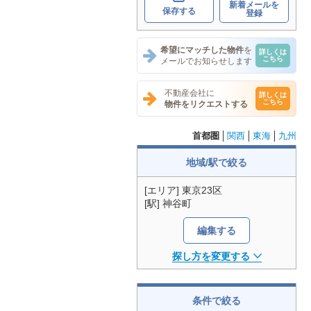
新着メールを
保存する
登録
希望にマッチした物件
を
詳しくは
こちら
メールでお知らせします
不動産会社に
詳しくは
こちら
物件をリクエストする
首都圏
関西
東海
九州
地域/駅で絞る
[エリア] 東京23区
[駅] 神谷町
編集する
探し方を変更する
条件で絞る