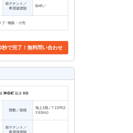
前テナント／
BAR／
希望譲渡額
ラブ
物販・小売
30秒で完了！無料問い合わせ
線
神谷町
徒歩
9分
地上1階／7.15坪(2
階数／面積
3.63m
)
2
前テナント／
希望譲渡額