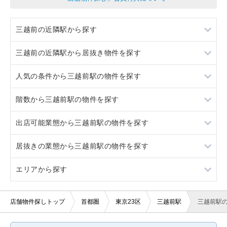
三越前の近隣駅から探す
三越前の近隣駅から居抜き物件を探す
水天宮前
人気の条件から三越前駅の物件を探す
日本橋
水天宮前
階数から三越前駅の物件を探す
神田
日本橋
居抜き
出店可能業態から三越前駅の物件を探す
清澄白河
神田
スケルトン
地下
居抜きの業態から三越前駅の物件を探す
清澄白河
20坪以下
1階
重飲食
エリアから探す
2階
軽飲食
イタリア料理
バー・クラブ
鉄板焼き・お好み焼
東京23区
店舗物件探しトップ
首都圏
東京23区
三越前駅
三越前駅
美容室・理容室
その他店舗物件
東京都下