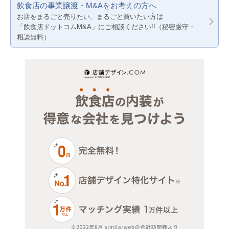
飲食店の事業譲渡・M&Aをお考えの方へ
サロン（マッサージ・エステ・ネイルなど）
神奈川
お店をまるごと売りたい、まるごと買いたい方は
「飲食店ドットコムM&A」にご相談ください!!（秘密厳守・
医療・歯科・クリニック
千葉
相談無料）
物販・小売
埼玉
ジム・教室・スタジオ
その他サービス・その他