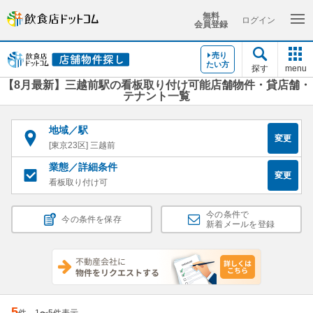
無料
ログイン
会員登録
売り
たい方
探す
menu
【8月最新】三越前駅の看板取り付け可能店舗物件・貸店舗・
テナント一覧
地域／駅
変更
[東京23区] 三越前
業態／詳細条件
変更
看板取り付け可
今の条件で
今の条件を保存
新着メールを登録
5