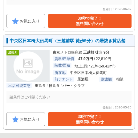
登録日：2026-06-02
30秒で完了！
お気に入り
無料問い合わせ
中央区日本橋大伝馬町（三越前駅 徒歩9分）の居抜き貸店舗
東京メトロ銀座線
三越前
徒歩
9分
居抜き
賃料/坪単価
47.9万円
/ 22,810円
階数/面積
2
地上1階 / 21坪(69.42m
)
所在地
中央区日本橋大伝馬町
前テナント
居酒屋
譲渡額
相談
出店可能業態
重飲食
軽飲食
バー・クラブ
諸条件はご相談ください
登録日：2026-05-26
30秒で完了！
お気に入り
無料問い合わせ