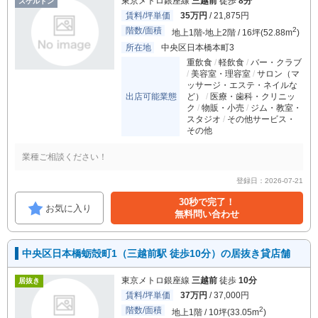
東京メトロ銀座線
三越前
徒歩
8分
スケルトン
賃料/坪単価
35万円
/ 21,875円
階数/面積
2
地上1階-地上2階 / 16坪(52.88m
)
所在地
中央区日本橋本町3
重飲食
軽飲食
バー・クラブ
美容室・理容室
サロン（マ
ッサージ・エステ・ネイルな
出店可能業態
ど）
医療・歯科・クリニッ
ク
物販・小売
ジム・教室・
スタジオ
その他サービス・
その他
業種ご相談ください！
登録日：2026-07-21
30秒で完了！
お気に入り
無料問い合わせ
中央区日本橋蛎殻町1（三越前駅 徒歩10分）の居抜き貸店舗
東京メトロ銀座線
三越前
徒歩
10分
居抜き
賃料/坪単価
37万円
/ 37,000円
階数/面積
2
地上1階 / 10坪(33.05m
)