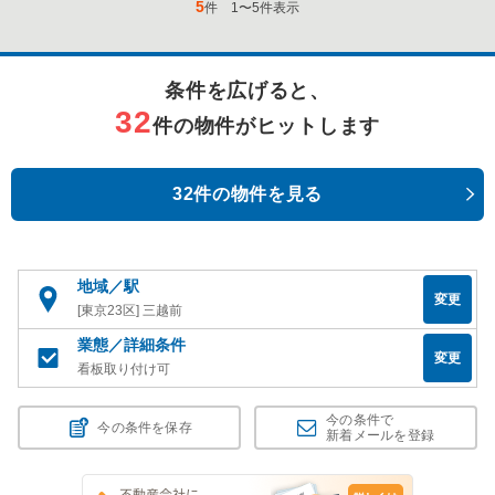
5
件
1
〜
5
件表示
条件を広げると、
32
件の物件がヒットします
32件の物件を見る
地域／駅
変更
[東京23区] 三越前
業態／詳細条件
変更
看板取り付け可
今の条件で
今の条件を保存
新着メールを登録