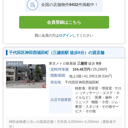
全国の店舗物件
9432
件掲載中！
会員登録はこちら
既に会員の方は
ログイン
してください
千代田区神田西福田町（三越前駅 徒歩9分）の貸店舗
東京メトロ銀座線
三越前
徒歩
9分
スケルトン
賃料/坪単価
104.48万円
/ 25,298円
階数/面積
2
地上1階 / 41.3坪(136.53m
)
所在地
千代田区神田西福田町
軽飲食
美容室・理容室
サロ
ン（マッサージ・エステ・ネ
イルなど）
医療・歯科・ク
出店可能業態
リニック
物販・小売
ジム・
教室・スタジオ
その他サー
ビス・その他
神田金物通り沿いの路面店舗！天井高 4,000mm~4,200mm（重飲食不
可）