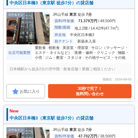
中央区日本橋3（東京駅 徒歩7分）の貸店舗
JR山手線
東京
徒歩
7分
スケルトン
賃料/坪単価
71.379万円
/ 49,500円
階数/面積
2
地上2階 / 14.42坪(47.7m
)
所在地
中央区日本橋3
前テナント
新築未入居
重飲食
軽飲食
美容室・理容室
サロン（マッサージ・
出店可能業態
エステ・ネイルなど）
医療・歯科・クリニック
物販・
小売
ジム・教室・スタジオ
その他サービス・その他
日本橋駅から徒歩2分の空中階・飲食店舗！業種ご相談ください
登録日：2026-08-03
30秒で完了！
お気に入り
無料問い合わせ
New
中央区日本橋3（東京駅 徒歩7分）の貸店舗
JR山手線
東京
徒歩
7分
スケルトン
賃料/坪単価
47.702万円
/ 38,500円