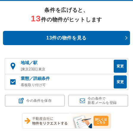
条件を広げると、
13
件の物件がヒットします
13件の物件を見る
地域／駅
変更
[東京23区] 東京
業態／詳細条件
変更
看板取り付け可
今の条件で
今の条件を保存
新着メールを登録