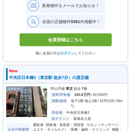
新着物件をメールでお知らせ！
全国の店舗物件
9381
件掲載中！
会員登録はこちら
既に会員の方は
ログイン
してください
New
中央区日本橋3（東京駅 徒歩7分）の貸店舗
JR山手線
東京
徒歩
7分
スケルトン
賃料/坪単価
193.6万円
/ 60,500円
階数/面積
地下1階-地上1階 / 32坪(105.78m
2
)
所在地
中央区日本橋3
前テナント
新築未入居
重飲食
軽飲食
美容室・理容室
サロン（マッサージ・
出店可能業態
エステ・ネイルなど）
医療・歯科・クリニック
物販・