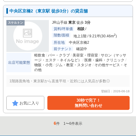
中央区京橋2（東京駅 徒歩3分）の貸店舗
JR山手線
東京
徒歩
3分
スケルトン
賃料/坪単価
相談
/
階数/面積
2
地上1階 / 9.21坪(30.46m
)
所在地
中央区京橋2
前テナント
確認中
軽飲食
バー・クラブ
美容室・理容室
サロン（マッサ
ージ・エステ・ネイルなど）
医療・歯科・クリニック
出店可能業態
物販・小売
ジム・教室・スタジオ
その他サービス・そ
の他
1階路面角地・東京駅から直進平坦・近郊には人気店が多数◎
登録日：2026-06-18
30秒で完了！
お気に入り
無料問い合わせ
6
件
1
〜
6
件表示