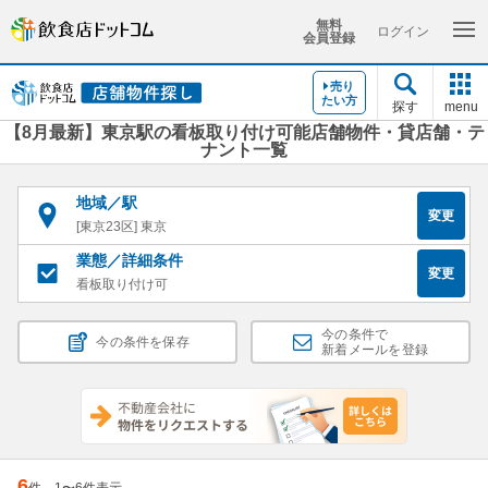
無料
ログイン
会員登録
売り
たい方
探す
menu
【8月最新】東京駅の看板取り付け可能店舗物件・貸店舗・テ
ナント一覧
地域／駅
変更
[東京23区] 東京
業態／詳細条件
変更
看板取り付け可
今の条件で
今の条件を保存
新着メールを登録
6