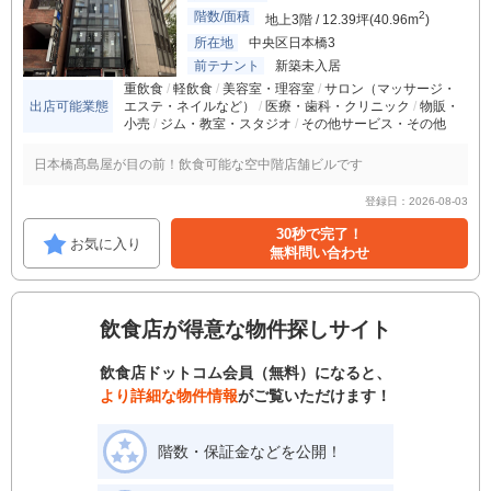
階数/面積
2
地上3階 / 12.39坪(40.96m
)
所在地
中央区日本橋3
前テナント
新築未入居
重飲食
軽飲食
美容室・理容室
サロン（マッサージ・
出店可能業態
エステ・ネイルなど）
医療・歯科・クリニック
物販・
小売
ジム・教室・スタジオ
その他サービス・その他
日本橋髙島屋が目の前！飲食可能な空中階店舗ビルです
登録日：2026-08-03
30秒で完了！
お気に入り
無料問い合わせ
飲食店が得意な物件探しサイト
飲食店ドットコム会員（無料）になると、
より詳細な物件情報
がご覧いただけます！
階数・保証金などを公開！