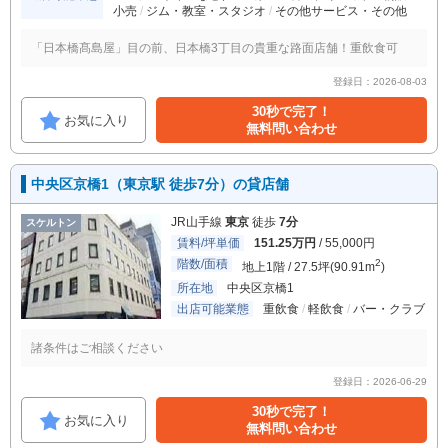
小売
ジム・教室・スタジオ
その他サービス・その他
「日本橋髙島屋」目の前、日本橋3丁目の貴重な路面店舗！重飲食可
登録日：2026-08-03
30秒で完了！
お気に入り
無料問い合わせ
中央区京橋1（東京駅 徒歩7分）の貸店舗
JR山手線
東京
徒歩
7分
スケルトン
賃料/坪単価
151.25万円
/ 55,000円
階数/面積
2
地上1階 / 27.5坪(90.91m
)
所在地
中央区京橋1
出店可能業態
重飲食
軽飲食
バー・クラブ
諸条件はご相談ください
登録日：2026-06-29
30秒で完了！
お気に入り
無料問い合わせ