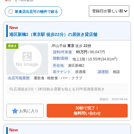
件
1
〜
6
件表示
飲食店出店可
の物件で絞る
New
港区新橋2（東京駅 徒歩22分）の居抜き貸店舗
JR山手線
東京
徒歩
22分
居抜き
賃料/坪単価
95万円
/ 90,047円
階数/面積
2
地上1階 / 10.55坪(34.81m
)
所在地
港区新橋2
前テナント
居酒屋
譲渡額
相談
出店可能業態
重飲食
軽飲食
バー・クラブ
SL広場徒歩2分！1軒目飲み需要を狙える10坪居酒屋居抜き
登録日：2026-08-04
30秒で完了！
お気に入り
無料問い合わせ
New