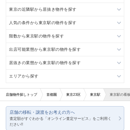
東京の近隣駅から居抜き物件を探す
新橋
人気の条件から東京駅の物件を探す
八丁堀
新橋
階数から東京駅の物件を探す
有楽町
八丁堀
居抜き
出店可能業態から東京駅の物件を探す
神田
有楽町
スケルトン
地下
居抜きの業態から東京駅の物件を探す
神田
ロードサイド物件
1階
重飲食
エリアから探す
看板取り付け可
2階
軽飲食
クリニック
10坪以下
3階以上
バー・クラブ
その他店舗物件
東京23区
店舗物件探しトップ
首都圏
東京23区
東京駅
東京駅の看
20坪以下
美容室・理容室
東京都下
店舗の移転・譲渡をお考えの方へ
サロン（マッサージ・エステ・ネイルなど）
神奈川
査定額がすぐわかる「オンライン査定サービス」をご利用く
ださい!!
医療・歯科・クリニック
千葉