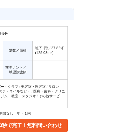
歩
5分
地下1階／37.82坪
階数／面積
(125.03m
)
2
前テナント／
希望譲渡額
バー・クラブ
美容室・理容室
サロン
ステ・ネイルなど）
医療・歯科・クリニ
ジム・教室・スタジオ
その他サービ
態制限なし 地下１階
30秒で完了！無料問い合わせ