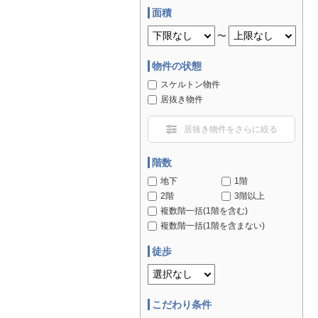
面積
〜
物件の状態
スケルトン物件
居抜き物件
居抜き物件をさらに絞る
階数
地下
1階
2階
3階以上
複数階一括(1階を含む)
複数階一括(1階を含まない)
徒歩
こだわり条件