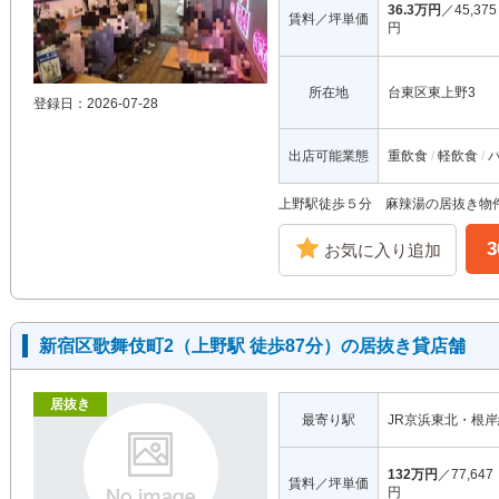
36.3万円
／45,375
賃料／坪単価
円
所在地
台東区東上野3
登録日：2026-07-28
出店可能業態
重飲食
軽飲食
上野駅徒歩５分 麻辣湯の居抜き物
お気に入り追加
新宿区歌舞伎町2（上野駅 徒歩87分）の居抜き貸店舗
居抜き
最寄り駅
JR京浜東北・根
132万円
／77,647
賃料／坪単価
円