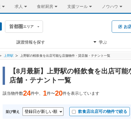
装
求人
食材厨房
支援ツール
ノウハウ
首都圏
お
エリア
譲渡情報を探す
学ぶ
上野駅
上野駅の軽飲食を出店可能な店舗物件・貸店舗・テナント一覧
【8月最新】上野駅の軽飲食を出店可能
店舗・テナント一覧
24
1
20
該当物件数
件中、
件〜
件を表示しています
飲食店出店可の物件で絞る
並び替え