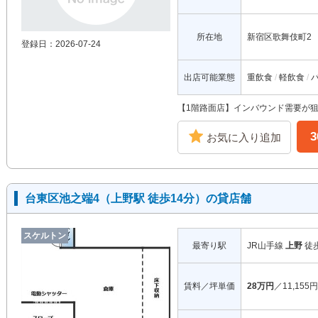
所在地
新宿区歌舞伎町2
登録日：2026-07-24
出店可能業態
重飲食
軽飲食
【1階路面店】インバウンド需要が
お気に入り追加
台東区池之端4（上野駅 徒歩14分）の貸店舗
スケルトン
最寄り駅
JR山手線
上野
徒
賃料／坪単価
28万円
／11,155円