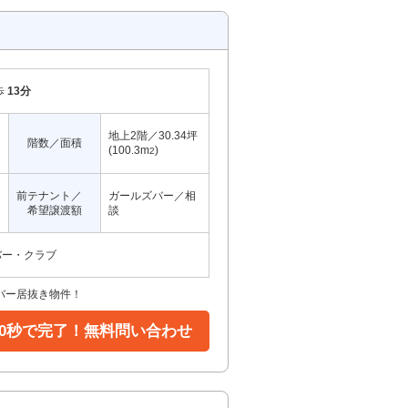
歩
13分
地上2階／30.34坪
階数／面積
(100.3m
)
2
前テナント／
ガールズバー／相
希望譲渡額
談
バー・クラブ
バー居抜き物件！
30秒で完了！無料問い合わせ