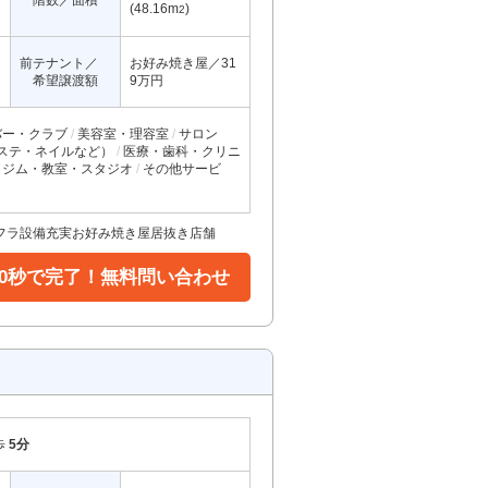
階数／面積
(48.16m
)
2
前テナント／
お好み焼き屋／31
希望譲渡額
9万円
バー・クラブ
美容室・理容室
サロン
ステ・ネイルなど）
医療・歯科・クリニ
ジム・教室・スタジオ
その他サービ
フラ設備充実お好み焼き屋居抜き店舗
30秒で完了！無料問い合わせ
歩
5分