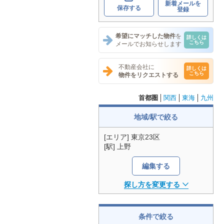
新着メールを
保存する
登録
希望にマッチした物件
を
詳しくは
こちら
メールでお知らせします
不動産会社に
詳しくは
こちら
物件をリクエストする
首都圏
関西
東海
九州
地域/駅で絞る
[エリア] 東京23区
[駅] 上野
編集する
探し方を変更する
条件で絞る