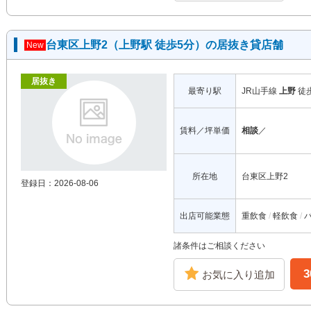
台東区上野2（上野駅 徒歩5分）の居抜き貸店舗
New
居抜き
最寄り駅
JR山手線
上野
徒
賃料／坪単価
相談
／
所在地
台東区上野2
登録日：2026-08-06
出店可能業態
重飲食
軽飲食
諸条件はご相談ください
お気に入り追加