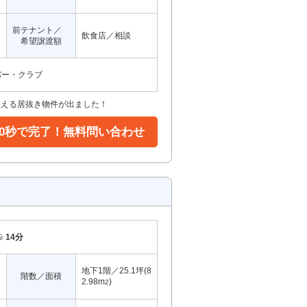
前テナント／
飲食店／相談
希望譲渡額
バー・クラブ
狙える居抜き物件が出ました！
30秒で完了！無料問い合わせ
歩
14分
地下1階／25.1坪(8
階数／面積
2.98m
)
2