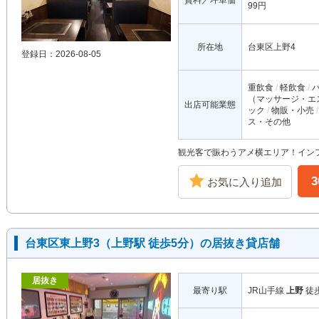
賃料／坪単価
99円
所在地
台東区上野4
登録日：2026-08-05
重飲食
軽飲食
（マッサージ・エ
出店可能業態
ック
物販・小売
ス・その他
観光客で賑わうアメ横エリア！イン
お気に入り追加
台東区東上野3（上野駅 徒歩5分）の居抜き貸店舗
居抜き
最寄り駅
JR山手線
上野
徒