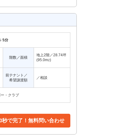
歩
5分
地上2階／28.74坪
階数／面積
(95.0m
)
2
前テナント／
／相談
希望譲渡額
バー・クラブ
30秒で完了！無料問い合わせ