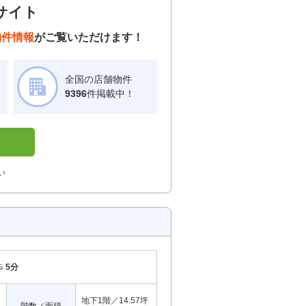
サイト
物件情報
がご覧いただけます！
全国の店舗物件
！
9396
件掲載中！
い
歩
5分
地下1階／14.57坪