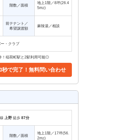
地上1階／8坪(26.4
階数／面積
5m
)
2
前テナント／
麻辣湯／相談
希望譲渡額
バー・クラブ
件！稲荷町駅と2駅利用可能◎
30秒で完了！無料問い合わせ
岸線
上野
徒歩
87分
地上1階／17坪(56.
階数／面積
2m
)
2