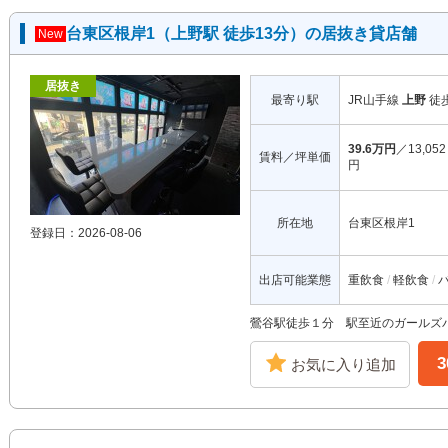
台東区根岸1（上野駅 徒歩13分）の居抜き貸店舗
New
居抜き
最寄り駅
JR山手線
上野
徒
39.6万円
／13,052
賃料／坪単価
円
所在地
台東区根岸1
登録日：2026-08-06
出店可能業態
重飲食
軽飲食
鶯谷駅徒歩１分 駅至近のガールズ
お気に入り追加