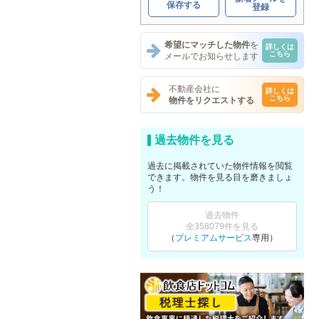
保存する
登録
希望にマッチした物件
を
詳しくは
こちら
メールでお知らせします
不動産会社に
詳しくは
こちら
物件をリクエストする
過去物件を見る
過去に掲載されていた物件情報を閲覧
できます。物件を見る目を磨きましょ
う！
過去物件
全358079件を見る
（
プレミアムサービス
専用）