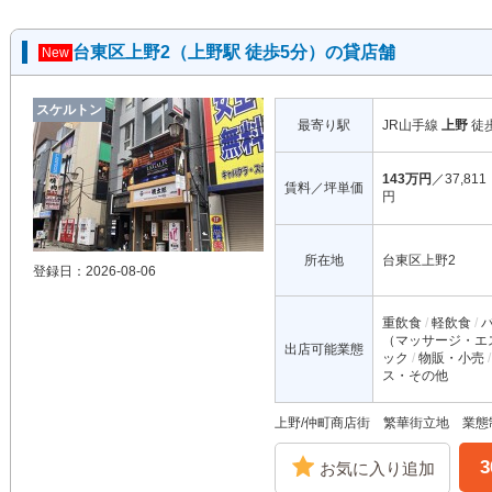
台東区上野2（上野駅 徒歩5分）の貸店舗
New
スケルトン
最寄り駅
JR山手線
上野
徒
143万円
／37,811
賃料／坪単価
円
所在地
台東区上野2
登録日：2026-08-06
重飲食
軽飲食
（マッサージ・エ
出店可能業態
ック
物販・小売
ス・その他
上野/仲町商店街 繁華街立地 業
お気に入り追加