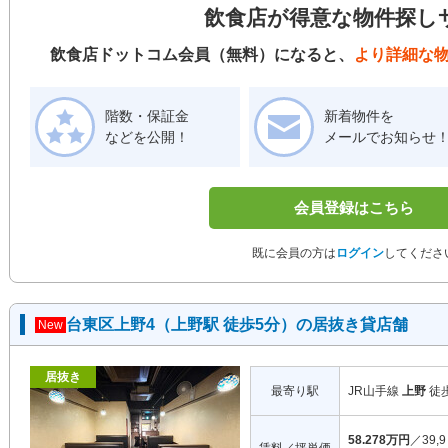
飲食店が得意な物件探し
飲食店ドットコム会員（無料）になると、
より詳細な
階数・保証金
新着物件を
などを公開！
メールでお知らせ
会員登録はこちら
既に会員の方は
ログイン
してくださ
台東区上野4（上野駅 徒歩5分）の居抜き貸店舗
New
居抜き
最寄り駅
JR山手線
上野
徒
58.278万円
／39,9