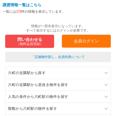
譲渡情報一覧はこちら
一覧には
174
件の情報を表示しています。
情報が一部非表示になっています。
すべて表示するにはログインが必要です。
問い合わせる
会員ログイン
（無料会員登録）
「店舗物件探し」会員特典について
六町の近隣駅から探す
六町の近隣駅から居抜き物件を探す
青井
人気の条件から六町駅の物件を探す
北千住
青井
階数から六町駅の物件を探す
北千住
居抜き