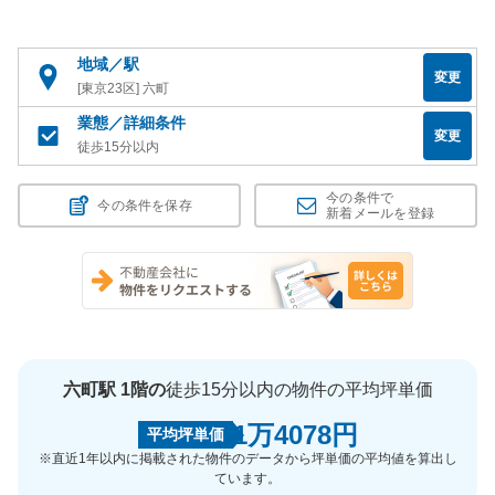
地域／駅
変更
[東京23区] 六町
業態／詳細条件
変更
徒歩15分以内
今の条件で
今の条件を保存
新着メールを登録
六町駅 1階の
徒歩15分以内の物件の平均坪単価
1万4078円
平均坪単価
※直近1年以内に掲載された物件のデータから坪単価の平均値を算出し
ています。