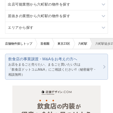
出店可能業態から六町駅の物件を探す
20坪以下
1階
居抜きの業態から六町駅の物件を探す
重飲食
エリアから探す
軽飲食
寿司
バー・クラブ
その他
東京23区
店舗物件探しトップ
首都圏
東京23区
六町駅
六町駅徒歩1
美容室・理容室
東京都下
飲食店の事業譲渡・M&Aをお考えの方へ
サロン（マッサージ・エステ・ネイルなど）
神奈川
お店をまるごと売りたい、まるごと買いたい方は
「飲食店ドットコムM&A」にご相談ください!!（秘密厳守・
医療・歯科・クリニック
千葉
相談無料）
物販・小売
埼玉
ジム・教室・スタジオ
その他サービス・その他