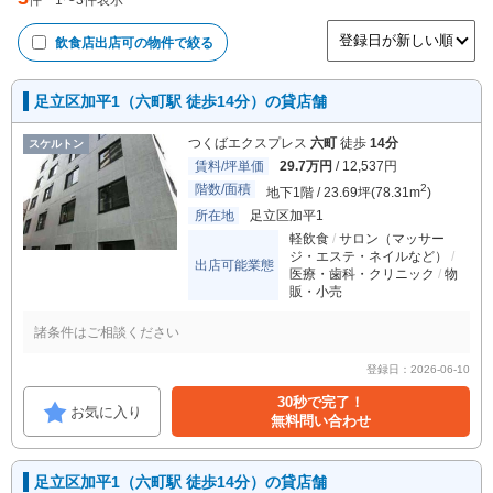
件
1
〜
3
件表示
飲食店出店可
の物件で絞る
足立区加平1（六町駅 徒歩14分）の貸店舗
つくばエクスプレス
六町
徒歩
14分
スケルトン
賃料/坪単価
29.7万円
/ 12,537円
階数/面積
2
地下1階 / 23.69坪(78.31m
)
所在地
足立区加平1
軽飲食
サロン（マッサー
ジ・エステ・ネイルなど）
出店可能業態
医療・歯科・クリニック
物
販・小売
諸条件はご相談ください
登録日：2026-06-10
30秒で完了！
お気に入り
無料問い合わせ
足立区加平1（六町駅 徒歩14分）の貸店舗