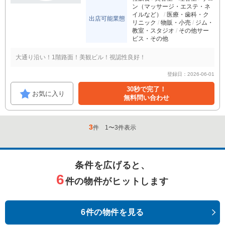
ン（マッサージ・エステ・ネ
イルなど）
医療・歯科・ク
出店可能業態
リニック
物販・小売
ジム・
教室・スタジオ
その他サー
ビス・その他
大通り沿い！1階路面！美観ビル！視認性良好！
登録日：2026-06-01
30秒で完了！
お気に入り
無料問い合わせ
3
件
1
〜
3
件表示
条件を広げると、
6
件の物件がヒットします
6件の物件を見る