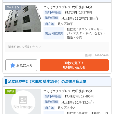
つくばエクスプレス
六町
徒歩
14分
スケルトン
賃料/坪単価
29.7万円
/ 13,378円
階数/面積
2
地上1階 / 22.2坪(73.38m
)
所在地
足立区加平1
軽飲食
サロン（マッサー
出店可能業態
ジ・エステ・ネイルなど）
物販・小売
諸条件はご相談ください
登録日：2026-06-10
30秒で完了！
お気に入り
無料問い合わせ
足立区谷中2（六町駅 徒歩15分）の居抜き貸店舗
つくばエクスプレス
六町
徒歩
15分
居抜き
賃料/坪単価
17.49万円
/ 17,490円
階数/面積
2
地上1階 / 10坪(33.0m
)
所在地
足立区谷中2
軽飲食
美容室・理容室
サロ