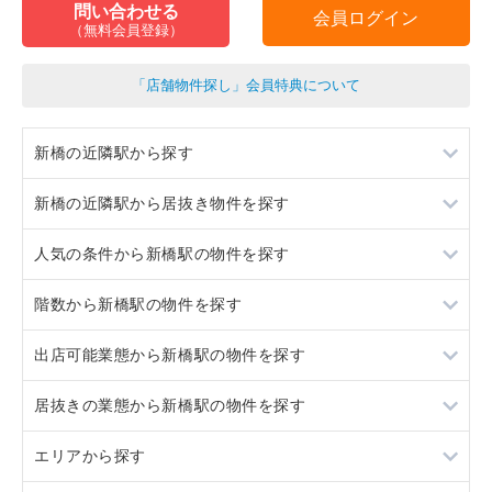
問い合わせる
会員ログイン
（無料会員登録）
「店舗物件探し」会員特典について
新橋の近隣駅から探す
新橋の近隣駅から居抜き物件を探す
汐留
人気の条件から新橋駅の物件を探す
浜松町
汐留
階数から新橋駅の物件を探す
有楽町
浜松町
居抜き
出店可能業態から新橋駅の物件を探す
東銀座
有楽町
スケルトン
地下
居抜きの業態から新橋駅の物件を探す
東銀座
ロードサイド物件
1階
重飲食
エリアから探す
看板取り付け可
2階
軽飲食
ラーメン