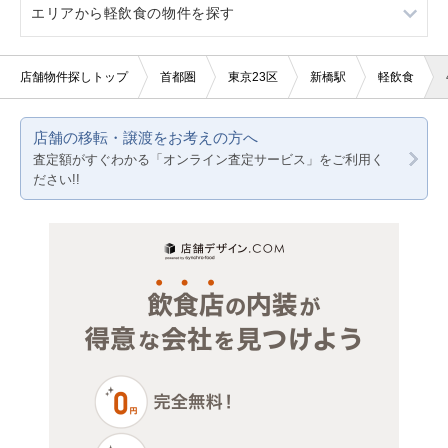
エリアから軽飲食の物件を探す
10坪以下
3階以上
バー・クラブ
寿司
東京23区
20坪以下
美容室・理容室
バー
東京都下
東京23区
店舗物件探しトップ
首都圏
東京23区
新橋駅
軽飲食
賃料20万円以下
サロン（マッサージ・エステ・ネイルなど）
居酒屋・ダイニングバー
神奈川
東京都下
店舗の移転・譲渡をお考えの方へ
医療・歯科・クリニック
和食
千葉
神奈川
査定額がすぐわかる「オンライン査定サービス」をご利用く
ださい!!
物販・小売
クリニック
埼玉
千葉
ジム・教室・スタジオ
その他店舗物件
埼玉
その他サービス・その他