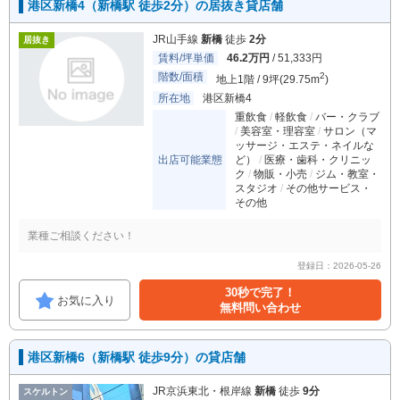
港区新橋4（新橋駅 徒歩2分）の居抜き貸店舗
JR山手線
新橋
徒歩
2分
居抜き
賃料/坪単価
46.2万円
/ 51,333円
階数/面積
2
地上1階 / 9坪(29.75m
)
所在地
港区新橋4
重飲食
軽飲食
バー・クラブ
美容室・理容室
サロン（マ
ッサージ・エステ・ネイルな
出店可能業態
ど）
医療・歯科・クリニッ
ク
物販・小売
ジム・教室・
スタジオ
その他サービス・
その他
業種ご相談ください！
登録日：2026-05-26
30秒で完了！
お気に入り
無料問い合わせ
港区新橋6（新橋駅 徒歩9分）の貸店舗
JR京浜東北・根岸線
新橋
徒歩
9分
スケルトン