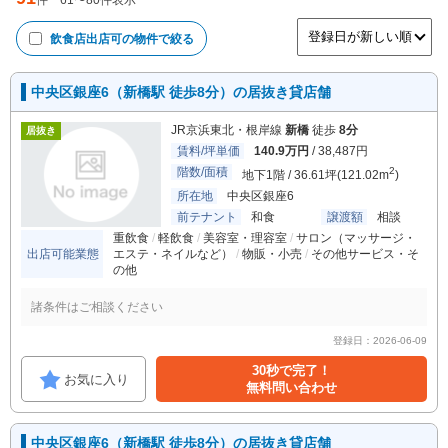
件
61
〜
80
件表示
飲食店出店可
の物件で絞る
中央区銀座6（新橋駅 徒歩8分）の居抜き貸店舗
JR京浜東北・根岸線
新橋
徒歩
8分
居抜き
賃料/坪単価
140.9万円
/ 38,487円
階数/面積
2
地下1階 / 36.61坪(121.02m
)
所在地
中央区銀座6
前テナント
和食
譲渡額
相談
重飲食
軽飲食
美容室・理容室
サロン（マッサージ・
出店可能業態
エステ・ネイルなど）
物販・小売
その他サービス・そ
の他
諸条件はご相談ください
登録日：2026-06-09
30秒で完了！
お気に入り
無料問い合わせ
中央区銀座6（新橋駅 徒歩8分）の居抜き貸店舗