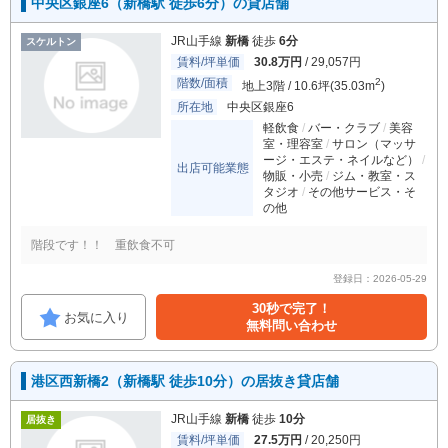
中央区銀座6（新橋駅 徒歩6分）の貸店舗
JR山手線
新橋
徒歩
6分
スケルトン
賃料/坪単価
30.8万円
/ 29,057円
階数/面積
2
地上3階 / 10.6坪(35.03m
)
所在地
中央区銀座6
軽飲食
バー・クラブ
美容
室・理容室
サロン（マッサ
ージ・エステ・ネイルなど）
出店可能業態
物販・小売
ジム・教室・ス
タジオ
その他サービス・そ
の他
階段です！！ 重飲食不可
登録日：2026-05-29
30秒で完了！
お気に入り
無料問い合わせ
港区西新橋2（新橋駅 徒歩10分）の居抜き貸店舗
JR山手線
新橋
徒歩
10分
居抜き
賃料/坪単価
27.5万円
/ 20,250円