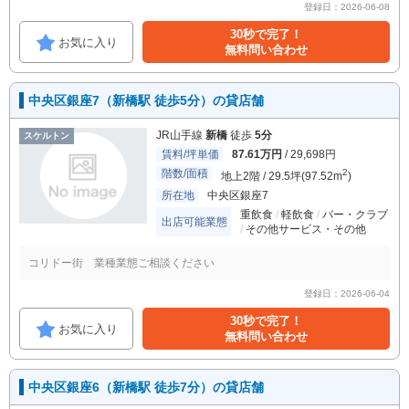
登録日：2026-06-08
30秒で完了！
お気に入り
無料問い合わせ
中央区銀座7（新橋駅 徒歩5分）の貸店舗
JR山手線
新橋
徒歩
5分
スケルトン
賃料/坪単価
87.61万円
/ 29,698円
階数/面積
2
地上2階 / 29.5坪(97.52m
)
所在地
中央区銀座7
重飲食
軽飲食
バー・クラブ
出店可能業態
その他サービス・その他
コリドー街 業種業態ご相談ください
登録日：2026-06-04
30秒で完了！
お気に入り
無料問い合わせ
中央区銀座6（新橋駅 徒歩7分）の貸店舗