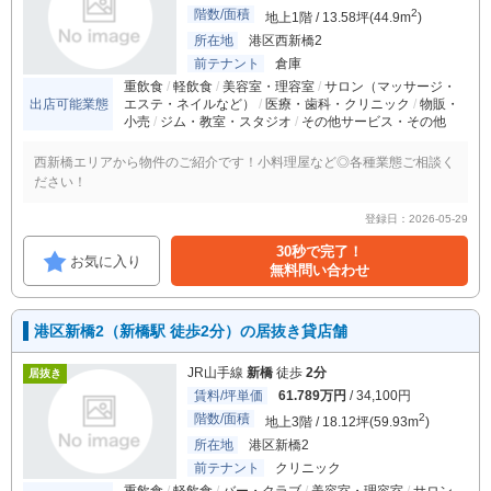
階数/面積
2
地上1階 / 13.58坪(44.9m
)
所在地
港区西新橋2
前テナント
倉庫
重飲食
軽飲食
美容室・理容室
サロン（マッサージ・
出店可能業態
エステ・ネイルなど）
医療・歯科・クリニック
物販・
小売
ジム・教室・スタジオ
その他サービス・その他
西新橋エリアから物件のご紹介です！小料理屋など◎各種業態ご相談く
ださい！
登録日：2026-05-29
30秒で完了！
お気に入り
無料問い合わせ
港区新橋2（新橋駅 徒歩2分）の居抜き貸店舗
JR山手線
新橋
徒歩
2分
居抜き
賃料/坪単価
61.789万円
/ 34,100円
階数/面積
2
地上3階 / 18.12坪(59.93m
)
所在地
港区新橋2
前テナント
クリニック