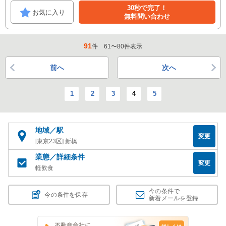
30秒で完了！
お気に入り
無料問い合わせ
91
件
61
〜
80
件表示
前へ
次へ
1
2
3
4
5
地域／駅
変更
[東京23区] 新橋
業態／詳細条件
変更
軽飲食
今の条件で
今の条件を保存
新着メールを登録