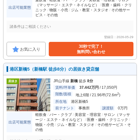
重飲食
軽飲食
バー・クラブ
美容室・理容室
サロン
（マッサージ・エステ・ネイルなど）
医療・歯科・クリ
出店可能業態
ニック
物販・小売
ジム・教室・スタジオ
その他サー
ビス・その他
諸条件はご相談ください
登録日：2026-05-29
30秒で完了！
お気に入り
無料問い合わせ
港区新橋5（新橋駅 徒歩8分）の居抜き貸店舗
JR山手線
新橋
徒歩
8分
居抜き
賃料/坪単価
37.442万円
/ 17,050円
階数/面積
2
地上6階 / 21.96坪(72.6m
)
所在地
港区新橋5
前テナント
事務所
譲渡額
0万円
軽飲食
バー・クラブ
美容室・理容室
サロン（マッサ
ージ・エステ・ネイルなど）
医療・歯科・クリニック
出店可能業態
物販・小売
ジム・教室・スタジオ
その他サービス・そ
の他