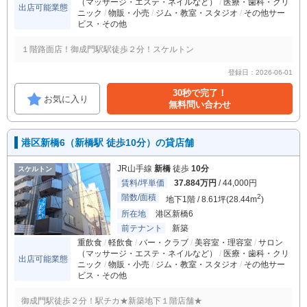
（マッサージ・エステ・ネイルなど）
医療・歯科・クリ
出店可能業態
ニック
物販・小売
ジム・教室・スタジオ
その他サー
ビス・その他
１階路面店！御成門駅駅徒歩２分！スケルトン
登録日：2026-06-01
30秒で完了！
お気に入り
無料問い合わせ
港区新橋6（新橋駅 徒歩10分）の貸店舗
JR山手線
新橋
徒歩
10分
スケルトン
賃料/坪単価
37.884万円
/ 44,000円
階数/面積
2
地下1階 / 8.61坪(28.44m
)
所在地
港区新橋6
前テナント
新築
重飲食
軽飲食
バー・クラブ
美容室・理容室
サロン
（マッサージ・エステ・ネイルなど）
医療・歯科・クリ
出店可能業態
ニック
物販・小売
ジム・教室・スタジオ
その他サー
ビス・その他
御成門駅徒歩２分！駅チカ★新築地下１階店舗★