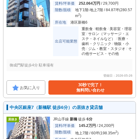
賃料/坪単価
252.064万円
/ 29,700円
階数/面積
地下1階-地上7階 / 84.87坪(280.57
2
m
)
所在地
港区新橋6
重飲食
軽飲食
美容室・理容
室
サロン（マッサージ・エ
ステ・ネイルなど）
医療・
出店可能業態
歯科・クリニック
物販・小
売
ジム・教室・スタジオ
そ
の他サービス・その他
御成門駅徒歩4分 駐車場有
登録日：2026-05-26
30秒で完了！
お気に入り
無料問い合わせ
中央区銀座7（新橋駅 徒歩6分）の居抜き貸店舗
JR山手線
新橋
徒歩
6分
居抜き
賃料/坪単価
145.2万円
/ 24,200円
階数/面積
2
地上7階 / 60坪(198.35m
)