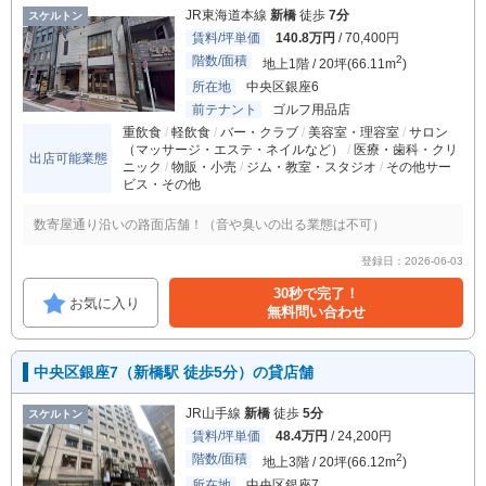
JR東海道本線
新橋
徒歩
7分
スケルトン
賃料/坪単価
140.8万円
/ 70,400円
階数/面積
2
地上1階 / 20坪(66.11m
)
所在地
中央区銀座6
前テナント
ゴルフ用品店
重飲食
軽飲食
バー・クラブ
美容室・理容室
サロン
（マッサージ・エステ・ネイルなど）
医療・歯科・クリ
出店可能業態
ニック
物販・小売
ジム・教室・スタジオ
その他サー
ビス・その他
数寄屋通り沿いの路面店舗！（音や臭いの出る業態は不可）
登録日：2026-06-03
30秒で完了！
お気に入り
無料問い合わせ
中央区銀座7（新橋駅 徒歩5分）の貸店舗
JR山手線
新橋
徒歩
5分
スケルトン
賃料/坪単価
48.4万円
/ 24,200円
階数/面積
2
地上3階 / 20坪(66.12m
)
所在地
中央区銀座7