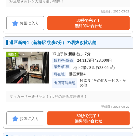
好立地★赤レンガ通り沿い物件！
登録日：2026-05-28
30秒で完了！
お気に入り
無料問い合わせ
港区新橋4（新橋駅 徒歩7分）の居抜き貸店舗
JR山手線
新橋
徒歩
7分
居抜き
賃料/坪単価
24.31万円
/ 28,600円
階数/面積
2
地上2階 / 8.5坪(28.05m
)
所在地
港区新橋4
軽飲食
その他サービス・そ
出店可能業態
の他
マッカーサー通り至近！8.5坪の居酒屋居抜き！
登録日：2026-05-27
30秒で完了！
お気に入り
無料問い合わせ