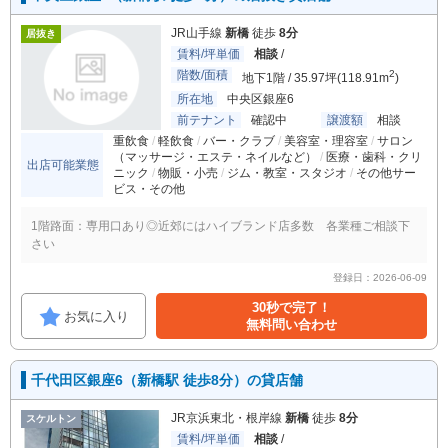
JR山手線
新橋
徒歩
8分
居抜き
賃料/坪単価
相談
/
階数/面積
2
地下1階 / 35.97坪(118.91m
)
所在地
中央区銀座6
前テナント
確認中
譲渡額
相談
重飲食
軽飲食
バー・クラブ
美容室・理容室
サロン
（マッサージ・エステ・ネイルなど）
医療・歯科・クリ
出店可能業態
ニック
物販・小売
ジム・教室・スタジオ
その他サー
ビス・その他
1階路面：専用口あり◎近郊にはハイブランド店多数 各業種ご相談下
さい
登録日：2026-06-09
30秒で完了！
お気に入り
無料問い合わせ
千代田区銀座6（新橋駅 徒歩8分）の貸店舗
JR京浜東北・根岸線
新橋
徒歩
8分
スケルトン
賃料/坪単価
相談
/