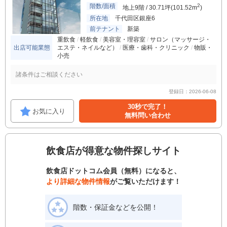
階数/面積
2
地上9階 / 30.71坪(101.52m
)
所在地
千代田区銀座6
前テナント
新築
重飲食
軽飲食
美容室・理容室
サロン（マッサージ・
出店可能業態
エステ・ネイルなど）
医療・歯科・クリニック
物販・
小売
諸条件はご相談ください
登録日：2026-06-08
30秒で完了！
お気に入り
無料問い合わせ
飲食店が得意な物件探しサイト
飲食店ドットコム会員（無料）になると、
より詳細な物件情報
がご覧いただけます！
階数・保証金などを公開！