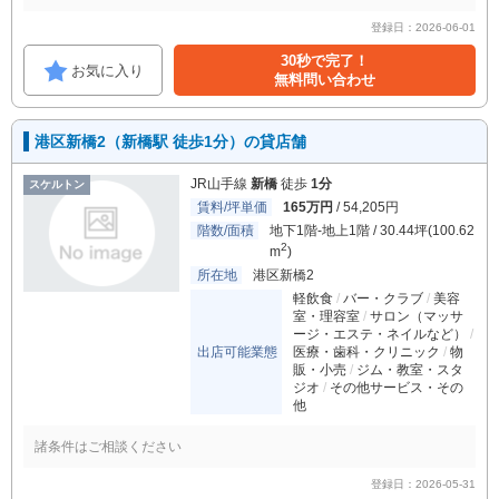
登録日：2026-06-01
30秒で完了！
お気に入り
無料問い合わせ
港区新橋2（新橋駅 徒歩1分）の貸店舗
JR山手線
新橋
徒歩
1分
スケルトン
賃料/坪単価
165万円
/ 54,205円
階数/面積
地下1階-地上1階 / 30.44坪(100.62
2
m
)
所在地
港区新橋2
軽飲食
バー・クラブ
美容
室・理容室
サロン（マッサ
ージ・エステ・ネイルなど）
出店可能業態
医療・歯科・クリニック
物
販・小売
ジム・教室・スタ
ジオ
その他サービス・その
他
諸条件はご相談ください
登録日：2026-05-31