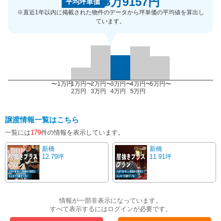
3万9157円
平均坪単価
※直近1年以内に掲載された物件のデータから坪単価の平均値を算出し
ています。
〜1万円
1万円〜
2万円〜
3万円〜
4万円〜
5万円〜
2万円
3万円
4万円
5万円
譲渡情報一覧はこちら
一覧には
179
件の情報を表示しています。
新橋
新橋
12.79坪
11.91坪
情報が一部非表示になっています。
すべて表示するにはログインが必要です。