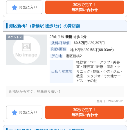
30秒で完了！
お気に入り
無料問い合わせ
港区新橋2（新橋駅 徒歩1分）の貸店舗
JR山手線
新橋
徒歩
1分
スケルトン
賃料/坪単価
60.5万円
/ 29,397円
階数/面積
2
地上2階 / 20.58坪(68.03m
)
所在地
港区新橋2
軽飲食
バー・クラブ
美容
室・理容室
医療・歯科・ク
出店可能業態
リニック
物販・小売
ジム・
教室・スタジオ
その他サー
ビス・その他
新橋駅からすぐ、烏森通り沿い！
登録日：2026-05-31
30秒で完了！
お気に入り
無料問い合わせ