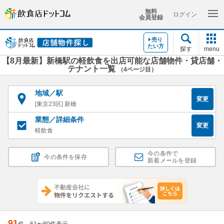
無料
ログイン
会員登録
売り
たい方
探す
menu
【8月最新】新橋駅の軽飲食を出店可能な店舗物件・貸店舗・
テナント一覧
（4ページ目）
地域／駅
変更
[東京23区] 新橋
業態／詳細条件
変更
軽飲食
今の条件で
今の条件を保存
新着メールを登録
91