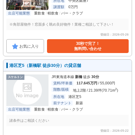
所在地
中央区銀座7
譲渡額
0万円
出店可能業態
重飲食
軽飲食
バー・クラブ
※角部屋物件！窓面多く眺め良好物件！業種ご相談して下さい！
登録日：2026-05-26
30秒で完了！
お気に入り
無料問い合わせ
港区芝5（新橋駅 徒歩30分）の貸店舗
JR東海道本線
新橋
徒歩
30分
スケルトン
賃料/坪単価
117.645万円
/ 55,000円
階数/面積
2
地上2階 / 21.39坪(70.71m
)
所在地
港区芝5
前テナント
新築
出店可能業態
重飲食
軽飲食
バー・クラブ
諸条件はご相談ください
登録日：2026-05-22