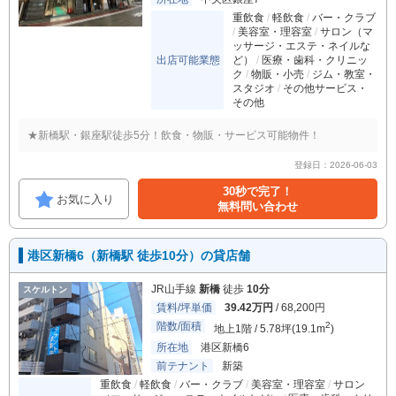
重飲食
軽飲食
バー・クラブ
美容室・理容室
サロン（マ
ッサージ・エステ・ネイルな
出店可能業態
ど）
医療・歯科・クリニッ
ク
物販・小売
ジム・教室・
スタジオ
その他サービス・
その他
★新橋駅・銀座駅徒歩5分！飲食・物販・サービス可能物件！
登録日：2026-06-03
30秒で完了！
お気に入り
無料問い合わせ
港区新橋6（新橋駅 徒歩10分）の貸店舗
JR山手線
新橋
徒歩
10分
スケルトン
賃料/坪単価
39.42万円
/ 68,200円
階数/面積
2
地上1階 / 5.78坪(19.1m
)
所在地
港区新橋6
前テナント
新築
重飲食
軽飲食
バー・クラブ
美容室・理容室
サロン