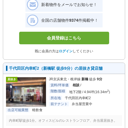
新着物件をメールでお知らせ！
全国の店舗物件
9374
件掲載中！
会員登録はこちら
既に会員の方は
ログイン
してください
千代田区内幸町2（新橋駅 徒歩9分）の居抜き貸店舗
JR京浜東北・根岸線
新橋
徒歩
9分
居抜き
賃料/坪単価
相談
/
階数/面積
2
地下2階 / 4.94坪(16.34m
)
所在地
千代田区内幸町2
前テナント
弁当屋営業中
出店可能業態
軽飲食
内幸町駅徒歩1分。オフィスビルのレストランフロア、弁当屋居抜き。