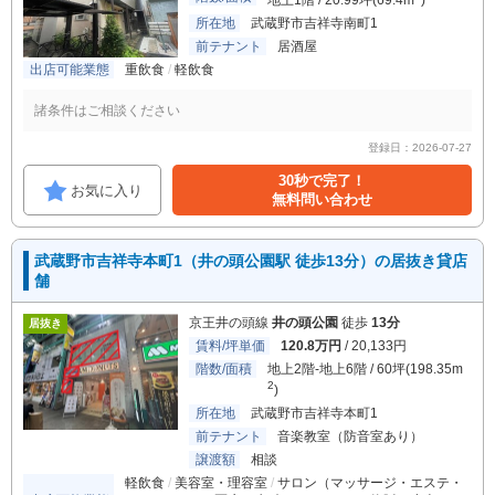
地上1階 / 20.99坪(69.4m
)
所在地
武蔵野市吉祥寺南町1
前テナント
居酒屋
出店可能業態
重飲食
軽飲食
諸条件はご相談ください
登録日：2026-07-27
30秒で完了！
お気に入り
無料問い合わせ
武蔵野市吉祥寺本町1（井の頭公園駅 徒歩13分）の居抜き貸店
舗
京王井の頭線
井の頭公園
徒歩
13分
居抜き
賃料/坪単価
120.8万円
/ 20,133円
階数/面積
地上2階-地上6階 / 60坪(198.35m
2
)
所在地
武蔵野市吉祥寺本町1
前テナント
音楽教室（防音室あり）
譲渡額
相談
軽飲食
美容室・理容室
サロン（マッサージ・エステ・