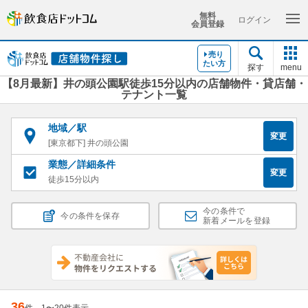
無料
ログイン
会員登録
売り
たい方
探す
menu
【8月最新】井の頭公園駅徒歩15分以内の店舗物件・貸店舗・
テナント一覧
地域／駅
変更
[東京都下] 井の頭公園
業態／詳細条件
変更
徒歩15分以内
今の条件で
今の条件を保存
新着メールを登録
36