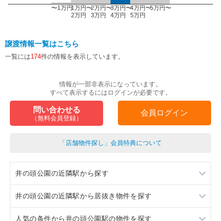
〜1万円
1万円〜
2万円〜
3万円〜
4万円〜
5万円〜
2万円
3万円
4万円
5万円
譲渡情報一覧はこちら
一覧には
174
件の情報を表示しています。
情報が一部非表示になっています。
すべて表示するにはログインが必要です。
問い合わせる
会員ログイン
（無料会員登録）
「店舗物件探し」会員特典について
井の頭公園の近隣駅から探す
井の頭公園の近隣駅から居抜き物件を探す
吉祥寺
人気の条件から井の頭公園駅の物件を探す
吉祥寺