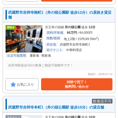
武蔵野市吉祥寺南町1（井の頭公園駅 徒歩12分）の居抜き貸店
舗
京王井の頭線
井の頭公園
徒歩
12分
居抜き
賃料/坪単価
66万円
/ 44,000円
階数/面積
2
地上2階 / 15坪(49.59m
)
所在地
武蔵野市吉祥寺南町1
前テナント
中華料理店
出店可能業態
重飲食
軽飲食
吉祥寺駅徒歩3分の飲食ご相談可能物件です！
登録日：2026-07-13
30秒で完了！
お気に入り
無料問い合わせ
飲食店不可
武蔵野市吉祥寺本町1（井の頭公園駅 徒歩10分）の貸店舗
京王井の頭線
井の頭公園
徒歩
10分
スケルトン