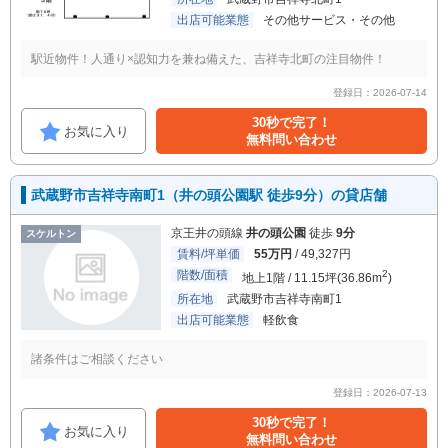
出店可能業態
その他サービス・その他
駅近物件！人通り×認知力を兼ね備えた、吉祥寺北町の注目物件！
登録日：2026-07-14
30秒で完了！
お気に入り
無料問い合わせ
武蔵野市吉祥寺南町1（井の頭公園駅 徒歩9分）の貸店舗
京王井の頭線
井の頭公園
徒歩
9分
スケルトン
賃料/坪単価
55万円
/ 49,327円
階数/面積
2
地上1階 / 11.15坪(36.86m
)
所在地
武蔵野市吉祥寺南町1
出店可能業態
軽飲食
諸条件はご相談ください
登録日：2026-07-13
30秒で完了！
お気に入り
無料問い合わせ