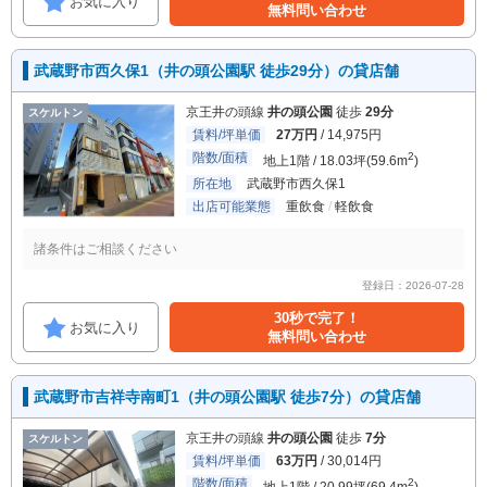
お気に入り
無料問い合わせ
武蔵野市西久保1（井の頭公園駅 徒歩29分）の貸店舗
京王井の頭線
井の頭公園
徒歩
29分
スケルトン
賃料/坪単価
27万円
/ 14,975円
階数/面積
2
地上1階 / 18.03坪(59.6m
)
所在地
武蔵野市西久保1
出店可能業態
重飲食
軽飲食
諸条件はご相談ください
登録日：2026-07-28
30秒で完了！
お気に入り
無料問い合わせ
武蔵野市吉祥寺南町1（井の頭公園駅 徒歩7分）の貸店舗
京王井の頭線
井の頭公園
徒歩
7分
スケルトン
賃料/坪単価
63万円
/ 30,014円
階数/面積
2