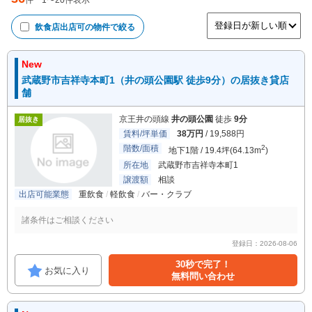
件
1
〜
20
件表示
飲食店出店可
の物件で絞る
New
武蔵野市吉祥寺本町1（井の頭公園駅 徒歩9分）の居抜き貸店
舗
京王井の頭線
井の頭公園
徒歩
9分
居抜き
賃料/坪単価
38万円
/ 19,588円
階数/面積
2
地下1階 / 19.4坪(64.13m
)
所在地
武蔵野市吉祥寺本町1
譲渡額
相談
出店可能業態
重飲食
軽飲食
バー・クラブ
諸条件はご相談ください
登録日：2026-08-06
30秒で完了！
お気に入り
無料問い合わせ