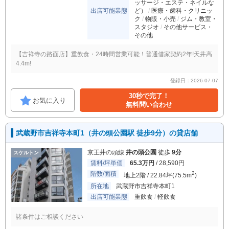
ッサージ・エステ・ネイルな
出店可能業態
ど）
医療・歯科・クリニッ
ク
物販・小売
ジム・教室・
スタジオ
その他サービス・
その他
【吉祥寺の路面店】重飲食・24時間営業可能！普通借家契約2年!天井高
4.4m!
登録日：2026-07-07
30秒で完了！
お気に入り
無料問い合わせ
武蔵野市吉祥寺本町1（井の頭公園駅 徒歩9分）の貸店舗
京王井の頭線
井の頭公園
徒歩
9分
スケルトン
賃料/坪単価
65.3万円
/ 28,590円
階数/面積
2
地上2階 / 22.84坪(75.5m
)
所在地
武蔵野市吉祥寺本町1
出店可能業態
重飲食
軽飲食
諸条件はご相談ください