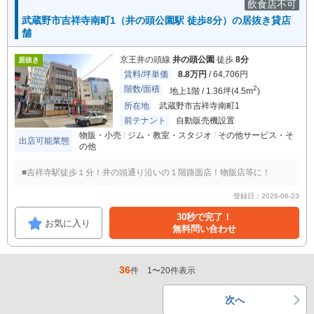
飲食店不可
武蔵野市吉祥寺南町1（井の頭公園駅 徒歩8分）の居抜き貸店
舗
京王井の頭線
井の頭公園
徒歩
8分
居抜き
賃料/坪単価
8.8万円
/ 64,706円
階数/面積
2
地上1階 / 1.36坪(4.5m
)
所在地
武蔵野市吉祥寺南町1
前テナント
自動販売機設置
物販・小売
ジム・教室・スタジオ
その他サービス・そ
出店可能業態
の他
■吉祥寺駅徒歩１分！井の頭通り沿いの１階路面店！物販店等に！
登録日：2026-06-23
30秒で完了！
お気に入り
無料問い合わせ
36
件
1
〜
20
件表示
次へ