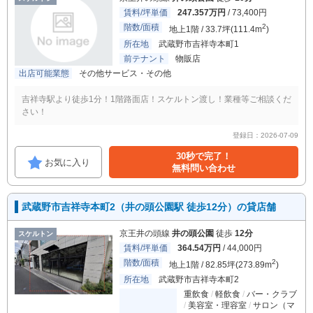
賃料/坪単価
247.357万円
/ 73,400円
階数/面積
2
地上1階 / 33.7坪(111.4m
)
所在地
武蔵野市吉祥寺本町1
前テナント
物販店
出店可能業態
その他サービス・その他
吉祥寺駅より徒歩1分！1階路面店！スケルトン渡し！業種等ご相談くだ
さい！
登録日：2026-07-09
30秒で完了！
お気に入り
無料問い合わせ
武蔵野市吉祥寺本町2（井の頭公園駅 徒歩12分）の貸店舗
京王井の頭線
井の頭公園
徒歩
12分
スケルトン
賃料/坪単価
364.54万円
/ 44,000円
階数/面積
2
地上1階 / 82.85坪(273.89m
)
所在地
武蔵野市吉祥寺本町2
重飲食
軽飲食
バー・クラブ
美容室・理容室
サロン（マ