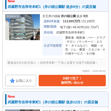
New
武蔵野市吉祥寺本町1（井の頭公園駅 徒歩9分）の貸店舗
京王井の頭線
井の頭公園
徒歩
9分
スケルトン
賃料/坪単価
113.005万円
/ 23,100円
階数/面積
2
地下1階 / 48.92坪(161.72m
)
所在地
武蔵野市吉祥寺本町1
重飲食
軽飲食
バー・クラブ
サロン（マッサージ・エス
出店可能業態
テ・ネイルなど）
物販・小
売
ジム・教室・スタジオ
そ
の他サービス・その他
駅徒歩2分の好立地☆ ～吉祥寺本町一丁目に位置する地下1階店舗～
登録日：2026-08-05
30秒で完了！
お気に入り
無料問い合わせ
New
武蔵野市吉祥寺東町1（井の頭公園駅 徒歩12分）の貸店舗