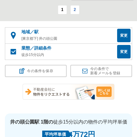
1
2
地域／駅
変更
[東京都下] 井の頭公園
業態／詳細条件
変更
徒歩15分以内
今の条件で
今の条件を保存
新着メールを登録
井の頭公園駅 1階の
徒歩15分以内の物件の平均坪単価
4万72円
平均坪単価