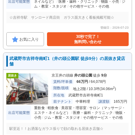
出店可能業態
ネイルなど）
医療・歯科・クリニック
物販・小売
ジ
ム・教室・スタジオ
その他サービス・その他
☆吉祥寺駅 サンロード商店街 ガラス面大きく看板掲載可能☆
登録日：2026-07-23
30秒で完了！
お気に入り
無料問い合わせ
武蔵野市吉祥寺南町1（井の頭公園駅 徒歩9分）の居抜き貸店
舗
京王井の頭線
井の頭公園
徒歩
9分
居抜き
賃料/坪単価
66万円
/ 64,078円
階数/面積
2
地上2階 / 10.3坪(34.06m
)
所在地
武蔵野市吉祥寺南町1
前テナント
中華料理
譲渡額
165万円
重飲食
軽飲食
美容室・理容室
サロン（マッサージ・
出店可能業態
エステ・ネイルなど）
医療・歯科・クリニック
物販・
小売
ジム・教室・スタジオ
その他サービス・その他
駅至近！！お洒落なガラス張りで顔の取れる居抜き店舗☆