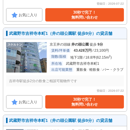
登録日：2026-07-22
30秒で完了！
お気に入り
無料問い合わせ
武蔵野市吉祥寺本町1（井の頭公園駅 徒歩9分）の貸店舗
京王井の頭線
井の頭公園
徒歩
9分
スケルトン
賃料/坪単価
43.428万円
/ 23,100円
階数/面積
2
地下1階 / 18.8坪(62.15m
)
所在地
武蔵野市吉祥寺本町1
出店可能業態
重飲食
軽飲食
バー・クラブ
吉祥寺駅徒歩2分の飲食ご相談可能物件です
登録日：2026-07-22
30秒で完了！
お気に入り
無料問い合わせ
武蔵野市吉祥寺本町1（井の頭公園駅 徒歩9分）の貸店舗