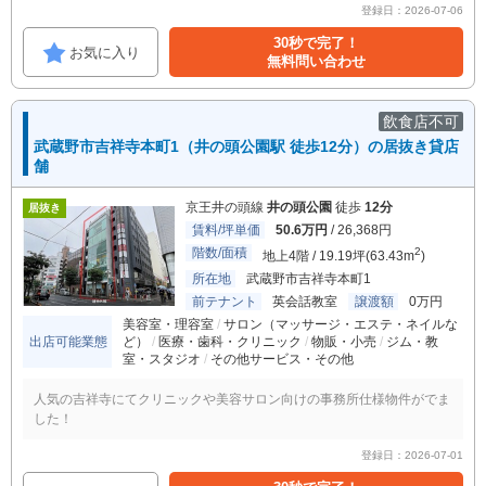
登録日：2026-07-06
30秒で完了！
お気に入り
無料問い合わせ
飲食店不可
武蔵野市吉祥寺本町1（井の頭公園駅 徒歩12分）の居抜き貸店
舗
京王井の頭線
井の頭公園
徒歩
12分
居抜き
賃料/坪単価
50.6万円
/ 26,368円
階数/面積
2
地上4階 / 19.19坪(63.43m
)
所在地
武蔵野市吉祥寺本町1
前テナント
英会話教室
譲渡額
0万円
美容室・理容室
サロン（マッサージ・エステ・ネイルな
出店可能業態
ど）
医療・歯科・クリニック
物販・小売
ジム・教
室・スタジオ
その他サービス・その他
人気の吉祥寺にてクリニックや美容サロン向けの事務所仕様物件がでま
した！
登録日：2026-07-01