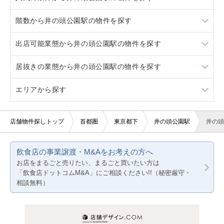
階数から井の頭公園駅の物件を探す
居抜き
出店可能業態から井の頭公園駅の物件を探す
スケルトン
1階
居抜きの業態から井の頭公園駅の物件を探す
看板取り付け可
2階
重飲食
エリアから探す
10坪以下
軽飲食
中華
20坪以下
美容室・理容室
東京23区
店舗物件探しトップ
首都圏
東京都下
井の頭公園駅
井の頭
サロン（マッサージ・エステ・ネイルなど）
東京都下
飲食店の事業譲渡・M&Aをお考えの方へ
医療・歯科・クリニック
神奈川
お店をまるごと売りたい、まるごと買いたい方は
「飲食店ドットコムM&A」にご相談ください!!（秘密厳守・
物販・小売
千葉
相談無料）
ジム・教室・スタジオ
埼玉