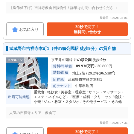
【造作値下げ】吉祥寺飲食居抜物件！詳細はお問い合わせください
登録日：2026-08-01
30秒で完了！
お気に入り
無料問い合わせ
武蔵野市吉祥寺本町1（井の頭公園駅 徒歩9分）の貸店舗
京王井の頭線
井の頭公園
徒歩
9分
スケルトン
賃料/坪単価
89.936万円
/ 30,800円
階数/面積
2
地上2階 / 29.2坪(96.53m
)
所在地
武蔵野市吉祥寺本町1
前テナント
中華料理店
重飲食
軽飲食
美容室・理容室
サロン（マッサージ・
出店可能業態
エステ・ネイルなど）
医療・歯科・クリニック
物販・
小売
ジム・教室・スタジオ
その他サービス・その他
人気の吉祥寺エリア 飲食可
登録日：2026-07-31
30秒で完了！