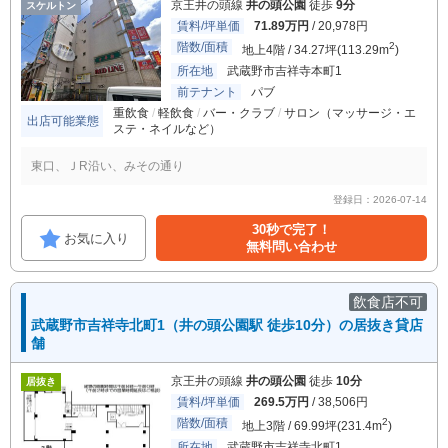
京王井の頭線
井の頭公園
徒歩
9分
スケルトン
賃料/坪単価
71.89万円
/ 20,978円
階数/面積
2
地上4階 / 34.27坪(113.29m
)
所在地
武蔵野市吉祥寺本町1
前テナント
パブ
重飲食
軽飲食
バー・クラブ
サロン（マッサージ・エ
出店可能業態
ステ・ネイルなど）
東口、ＪR沿い、みその通り
登録日：2026-07-14
30秒で完了！
お気に入り
無料問い合わせ
飲食店不可
武蔵野市吉祥寺北町1（井の頭公園駅 徒歩10分）の居抜き貸店
舗
京王井の頭線
井の頭公園
徒歩
10分
居抜き
賃料/坪単価
269.5万円
/ 38,506円
階数/面積
2
地上3階 / 69.99坪(231.4m
)
所在地
武蔵野市吉祥寺北町1