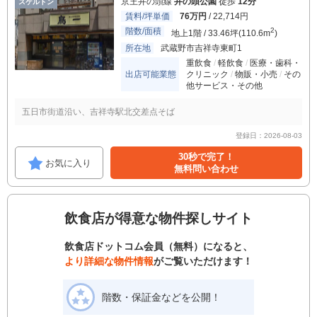
京王井の頭線
井の頭公園
徒歩
12分
スケルトン
賃料/坪単価
76万円
/ 22,714円
階数/面積
2
地上1階 / 33.46坪(110.6m
)
所在地
武蔵野市吉祥寺東町1
重飲食
軽飲食
医療・歯科・
出店可能業態
クリニック
物販・小売
その
他サービス・その他
五日市街道沿い、吉祥寺駅北交差点そば
登録日：2026-08-03
30秒で完了！
お気に入り
無料問い合わせ
飲食店が得意な物件探しサイト
飲食店ドットコム会員（無料）になると、
より詳細な物件情報
がご覧いただけます！
階数・保証金などを公開！