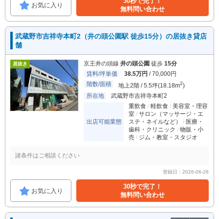
30秒で完了！
お気に入り
無料問い合わせ
武蔵野市吉祥寺本町2（井の頭公園駅 徒歩15分）の居抜き貸店
舗
京王井の頭線
井の頭公園
徒歩
15分
居抜き
賃料/坪単価
38.5万円
/ 70,000円
階数/面積
2
地上2階 / 5.5坪(18.18m
)
所在地
武蔵野市吉祥寺本町2
重飲食
軽飲食
美容室・理容
室
サロン（マッサージ・エ
出店可能業態
ステ・ネイルなど）
医療・
歯科・クリニック
物販・小
売
ジム・教室・スタジオ
諸条件はご相談ください
登録日：2026-06-28
30秒で完了！
お気に入り
無料問い合わせ