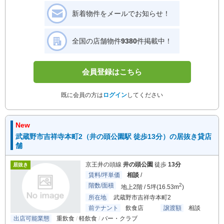
新着物件をメールでお知らせ！
全国の店舗物件
9380
件掲載中！
会員登録はこちら
既に会員の方は
ログイン
してください
New
武蔵野市吉祥寺本町2（井の頭公園駅 徒歩13分）の居抜き貸店
舗
京王井の頭線
井の頭公園
徒歩
13分
居抜き
賃料/坪単価
相談
/
階数/面積
2
地上2階 / 5坪(16.53m
)
所在地
武蔵野市吉祥寺本町2
前テナント
飲食店
譲渡額
相談
出店可能業態
重飲食
軽飲食
バー・クラブ