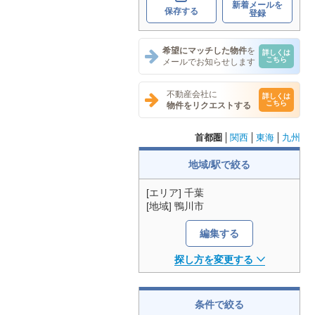
新着メールを
保存する
登録
希望にマッチした物件
を
詳しくは
こちら
メールでお知らせします
不動産会社に
詳しくは
こちら
物件をリクエストする
首都圏
関西
東海
九州
地域/駅で絞る
[エリア] 千葉
[地域] 鴨川市
編集する
探し方を変更する
条件で絞る