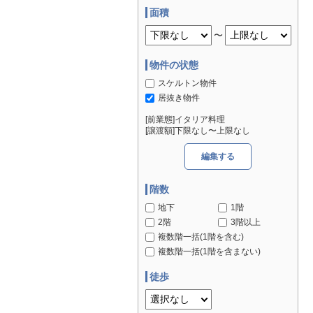
面積
〜
物件の状態
スケルトン物件
居抜き物件
[前業態]イタリア料理
[譲渡額]下限なし〜上限なし
編集する
階数
地下
1階
2階
3階以上
複数階一括(1階を含む)
複数階一括(1階を含まない)
徒歩