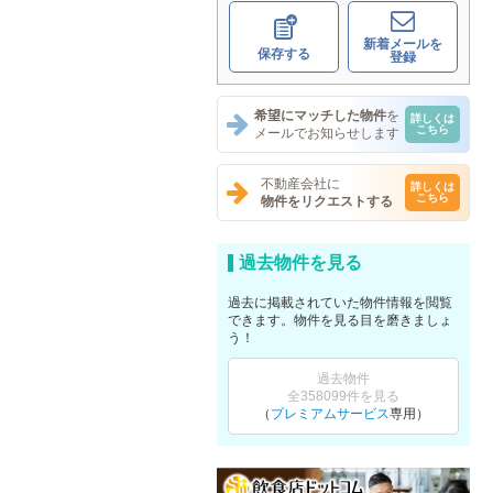
新着メールを
保存する
登録
希望にマッチした物件
を
詳しくは
こちら
メールでお知らせします
不動産会社に
詳しくは
こちら
物件をリクエストする
過去物件を見る
過去に掲載されていた物件情報を閲覧
できます。物件を見る目を磨きましょ
う！
過去物件
全358099件を見る
（
プレミアムサービス
専用）