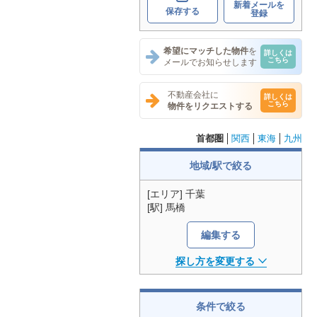
新着メールを
保存する
登録
希望にマッチした物件
を
詳しくは
こちら
メールでお知らせします
不動産会社に
詳しくは
こちら
物件をリクエストする
首都圏
関西
東海
九州
地域/駅で絞る
[エリア] 千葉
[駅] 馬橋
編集する
探し方を変更する
条件で絞る