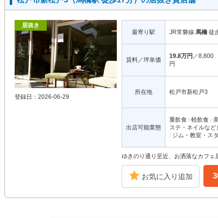
居抜き
最寄り駅
JR常磐線
馬橋
徒
19.8万円
／8,800
賃料／坪単価
円
所在地
松戸市新松戸3
登録日：2026-06-29
重飲食
軽飲食
出店可能業態
ステ・ネイルなど
ジム・教室・ス
ゆきのり通り至近、お洒落なカフェ
お気に入り追加