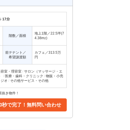
歩
17分
地上1階／22.5坪(7
階数／面積
4.38m
)
2
前テナント／
カフェ／313.5万
希望譲渡額
円
美容室・理容室
サロン（マッサージ・エ
）
医療・歯科・クリニック
物販・小売
タジオ
その他サービス・その他
居抜き物件！
30秒で完了！無料問い合わせ