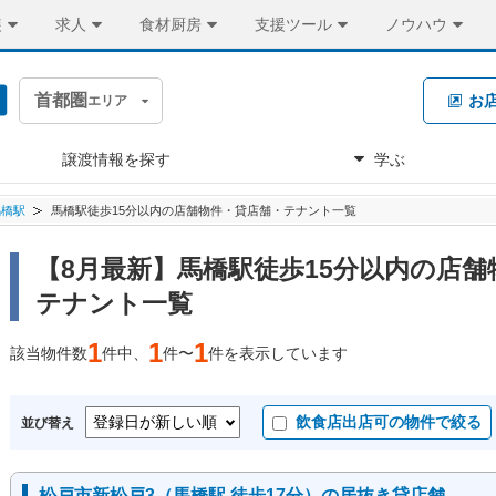
装
求人
食材厨房
支援ツール
ノウハウ
首都圏
お
エリア
譲渡情報を探す
学ぶ
馬橋駅
馬橋駅徒歩15分以内の店舗物件・貸店舗・テナント一覧
【8月最新】馬橋駅徒歩15分以内の店舗
テナント一覧
1
1
1
該当物件数
件中、
件〜
件を表示しています
飲食店出店可の物件で絞る
並び替え
松戸市新松戸3（馬橋駅 徒歩17分）の居抜き貸店舗