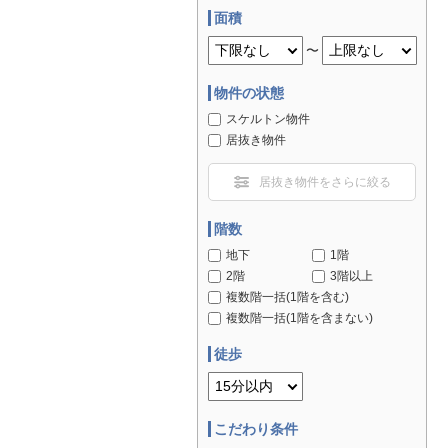
面積
〜
物件の状態
スケルトン物件
居抜き物件
居抜き物件をさらに絞る
階数
地下
1階
2階
3階以上
複数階一括(1階を含む)
複数階一括(1階を含まない)
徒歩
こだわり条件