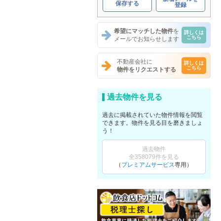
保存する
登録
希望にマッチした物件
を
詳しくは
こちら
メールでお知らせします
不動産会社に
詳しくは
こちら
物件をリクエストする
過去物件を見る
過去に掲載されていた物件情報を閲覧
できます。物件を見る目を磨きましょ
う！
過去物件
全358079件を見る
（
プレミアムサービス
専用）