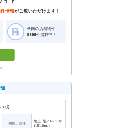
サイト
物件情報
がご覧いただけます！
全国の店舗物件
！
9396
件掲載中！
い
店舗
歩
12分
地上1階／45.68坪
階数／面積
(151.0m
)
2