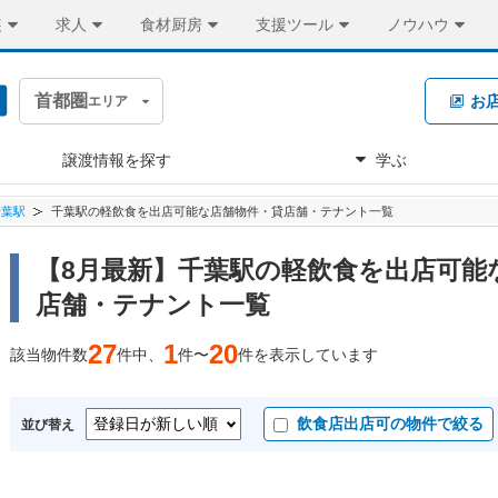
装
求人
食材厨房
支援ツール
ノウハウ
首都圏
お
エリア
譲渡情報を探す
学ぶ
千葉駅
千葉駅の軽飲食を出店可能な店舗物件・貸店舗・テナント一覧
【8月最新】千葉駅の軽飲食を出店可能
店舗・テナント一覧
27
1
20
該当物件数
件中、
件〜
件を表示しています
飲食店出店可の物件で絞る
並び替え