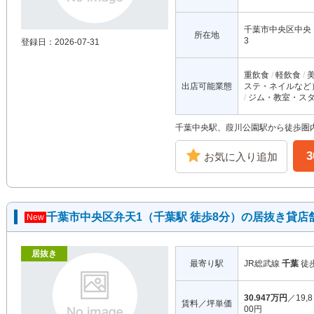
千葉市中央区中央
所在地
3
登録日：2026-07-31
重飲食
軽飲食
出店可能業態
ステ・ネイルなど
ジム・教室・ス
千葉中央駅、葭川公園駅から徒歩圏
お気に入り追加
千葉市中央区弁天1（千葉駅 徒歩8分）の居抜き貸店
New
居抜き
最寄り駅
JR総武線
千葉
徒
30.947万円
／19,8
賃料／坪単価
00円