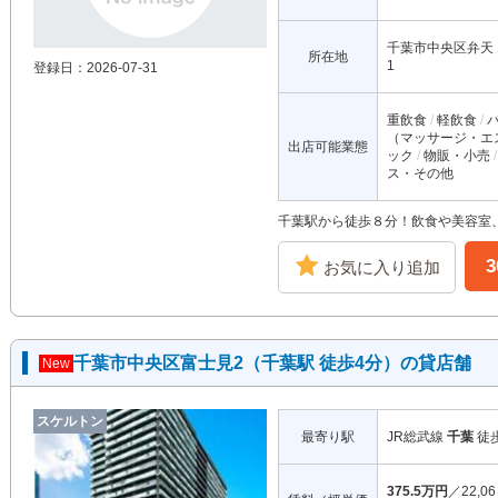
千葉市中央区弁天
所在地
1
登録日：2026-07-31
重飲食
軽飲食
（マッサージ・エ
出店可能業態
ック
物販・小売
ス・その他
千葉駅から徒歩８分！飲食や美容室
お気に入り追加
千葉市中央区富士見2（千葉駅 徒歩4分）の貸店舗
New
スケルトン
最寄り駅
JR総武線
千葉
徒
375.5万円
／22,06