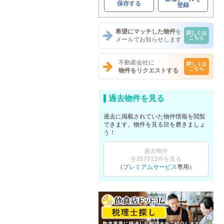
保存する
登録
希望にマッチした物件
を
詳しくは
こちら
メールでお知らせします
不動産会社に
詳しくは
こちら
物件をリクエストする
過去物件を見る
過去に掲載されていた物件情報を閲覧
できます。物件を見る目を磨きましょ
う！
過去物件
全357915件を見る
（
プレミアムサービス
専用）