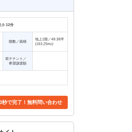
徒歩
12分
地上1階／49.38坪
階数／面積
(163.25m
)
2
前テナント／
希望譲渡額
30秒で完了！無料問い合わせ