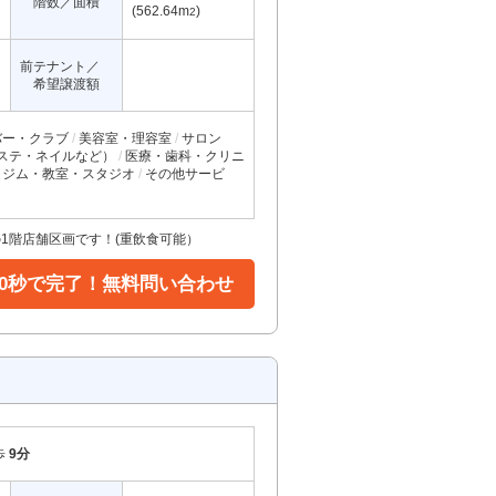
階数／面積
(562.64m
)
2
前テナント／
希望譲渡額
バー・クラブ
美容室・理容室
サロン
ステ・ネイルなど）
医療・歯科・クリニ
ジム・教室・スタジオ
その他サービ
1階店舗区画です！(重飲食可能）
30秒で完了！無料問い合わせ
歩
9分