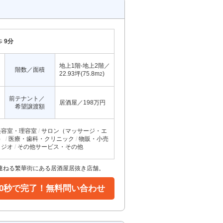
歩
9分
地上1階-地上2階／
階数／面積
22.93坪(75.8m
)
2
前テナント／
居酒屋／198万円
希望譲渡額
美容室・理容室
サロン（マッサージ・エ
）
医療・歯科・クリニック
物販・小売
タジオ
その他サービス・その他
連ねる繁華街にある居酒屋居抜き店舗。
30秒で完了！無料問い合わせ