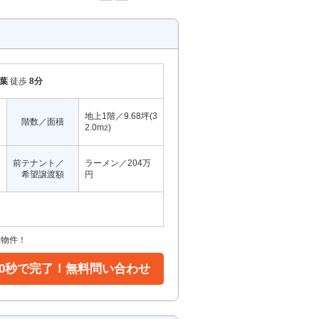
葉
徒歩
8分
地上1階／9.68坪(3
階数／面積
2.0m
)
2
前テナント／
ラーメン／204万
希望譲渡額
円
き物件！
30秒で完了！無料問い合わせ