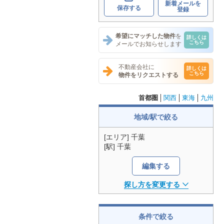
新着メールを
保存する
登録
希望にマッチした物件
を
詳しくは
こちら
メールでお知らせします
不動産会社に
詳しくは
こちら
物件をリクエストする
首都圏
関西
東海
九州
地域/駅で絞る
[エリア] 千葉
[駅] 千葉
編集する
探し方を変更する
条件で絞る