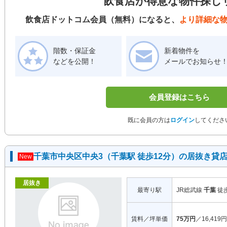
飲食店が得意な物件探し
飲食店ドットコム会員（無料）になると、
より詳細な
階数・保証金
新着物件を
などを公開！
メールでお知らせ
会員登録はこちら
既に会員の方は
ログイン
してくださ
千葉市中央区中央3（千葉駅 徒歩12分）の居抜き貸
New
居抜き
最寄り駅
JR総武線
千葉
徒
賃料／坪単価
75万円
／16,419円