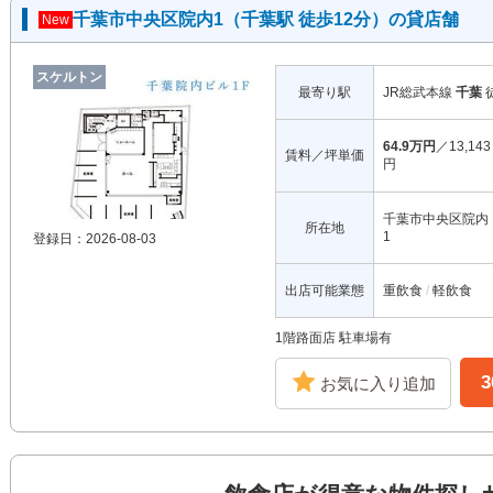
千葉市中央区院内1（千葉駅 徒歩12分）の貸店舗
New
スケルトン
最寄り駅
JR総武本線
千葉
64.9万円
／13,143
賃料／坪単価
円
千葉市中央区院内
所在地
1
登録日：2026-08-03
出店可能業態
重飲食
軽飲食
1階路面店 駐車場有
お気に入り追加