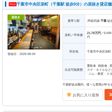
千葉市中央区栄町（千葉駅 徒歩9分）の居抜き貸店舗
New
居抜き
最寄り駅
JR総武線
千葉
徒
21.78万円
／9,498
賃料／坪単価
円
所在地
千葉市中央区栄町
登録日：2026-08-04
重飲食
軽飲食
出店可能業態
ステ・ネイルなど
ジム・教室・ス
千葉駅徒歩圏内。様々な業態が軒を
お気に入り追加