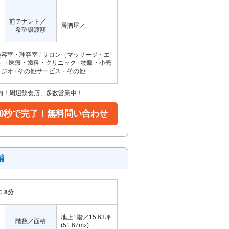
前テナント／
居酒屋／
希望譲渡額
美容室・理容室
サロン（マッサージ・エ
）
医療・歯科・クリニック
物販・小売
タジオ
その他サービス・その他
内！周辺飲食店、多数営業中！
30秒で完了！無料問い合わせ
舗
歩
8分
地上1階／15.63坪
階数／面積
(51.67m
)
2