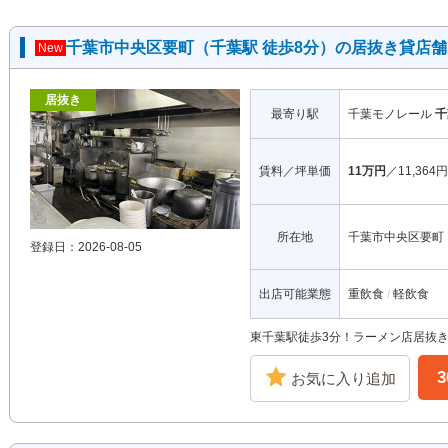
千葉市中央区要町（千葉駅 徒歩8分）の居抜き貸店舗
New
居抜き
最寄り駅
千葉モノレール
千
賃料／坪単価
11万円
／11,364円
所在地
千葉市中央区要町
登録日：2026-08-05
出店可能業態
重飲食
軽飲食
東千葉駅徒歩3分！ラーメン店居抜
お気に入り追加