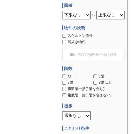
面積
〜
物件の状態
スケルトン物件
居抜き物件
居抜き物件をさらに絞る
階数
地下
1階
2階
3階以上
複数階一括(1階を含む)
複数階一括(1階を含まない)
徒歩
こだわり条件