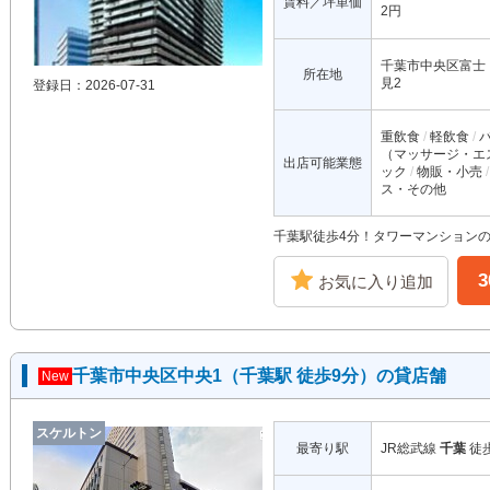
賃料／坪単価
2円
千葉市中央区富士
所在地
見2
登録日：2026-07-31
重飲食
軽飲食
（マッサージ・エ
出店可能業態
ック
物販・小売
ス・その他
千葉駅徒歩4分！タワーマンションの
お気に入り追加
千葉市中央区中央1（千葉駅 徒歩9分）の貸店舗
New
スケルトン
最寄り駅
JR総武線
千葉
徒