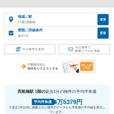
地域／駅
変更
[千葉] 西船橋
業態／詳細条件
変更
徒歩1分
今の条件で
今の条件を保存
新着メールを登録
西船橋駅 1階の
徒歩1分の物件の平均坪単価
6万5379円
平均坪単価
※直近1年以内に掲載された物件のデータから坪単価の平均値を算出し
ています。