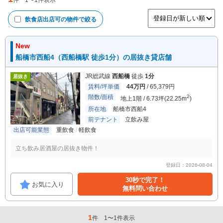
件
1
〜
1
件表示
飲食店出店可
の物件で絞る
New
船橋市西船4（西船橋駅 徒歩1分）の居抜き貸店舗
JR総武線
西船橋
徒歩
1分
居抜き
賃料/坪単価
44万円
/ 65,379円
階数/面積
2
地上1階 / 6.73坪(22.25m
)
所在地
船橋市西船4
前テナント
立飲み屋
出店可能業態
重飲食
軽飲食
立ち飲み居酒屋の居抜き物件！
登録日：2026-08-04
30秒で完了！
お気に入り
無料問い合わせ
1
件
1
〜
1
件表示