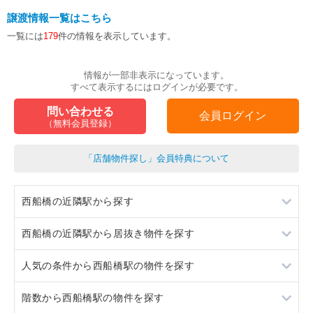
譲渡情報一覧はこちら
一覧には
179
件の情報を表示しています。
情報が一部非表示になっています。
すべて表示するにはログインが必要です。
問い合わせる
会員ログイン
（無料会員登録）
「店舗物件探し」会員特典について
西船橋の近隣駅から探す
西船橋の近隣駅から居抜き物件を探す
下総中山
人気の条件から西船橋駅の物件を探す
船橋
下総中山
階数から西船橋駅の物件を探す
原木中山
船橋
居抜き