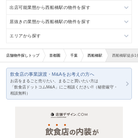
出店可能業態から西船橋駅の物件を探す
市川大野
原木中山
スケルトン
1階
居抜きの業態から西船橋駅の物件を探す
市川大野
10坪以下
3階以上
重飲食
エリアから探す
20坪以下
軽飲食
居酒屋・ダイニングバー
賃料20万円以下
美容室・理容室
東京23区
店舗物件探しトップ
首都圏
千葉
西船橋駅
西船橋駅徒歩1
サロン（マッサージ・エステ・ネイルなど）
東京都下
飲食店の事業譲渡・M&Aをお考えの方へ
医療・歯科・クリニック
神奈川
お店をまるごと売りたい、まるごと買いたい方は
「飲食店ドットコムM&A」にご相談ください!!（秘密厳守・
物販・小売
千葉
相談無料）
ジム・教室・スタジオ
埼玉
その他サービス・その他