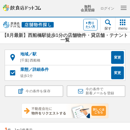
無料
ログイン
会員登録
売り
たい方
探す
menu
【8月最新】西船橋駅徒歩1分の店舗物件・貸店舗・テナント
一覧
地域／駅
変更
[千葉] 西船橋
業態／詳細条件
変更
徒歩1分
今の条件で
今の条件を保存
新着メールを登録
1