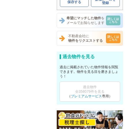
保存する
登録
希望にマッチした物件
を
詳しくは
こちら
メールでお知らせします
不動産会社に
詳しくは
こちら
物件をリクエストする
過去物件を見る
過去に掲載されていた物件情報を閲覧
できます。物件を見る目を磨きましょ
う！
過去物件
全358079件を見る
（
プレミアムサービス
専用）