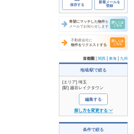
新着メールを
保存する
登録
希望にマッチした物件
を
詳しくは
こちら
メールでお知らせします
不動産会社に
詳しくは
こちら
物件をリクエストする
首都圏
関西
東海
九州
地域/駅で絞る
[エリア] 埼玉
[駅] 越谷レイクタウン
編集する
探し方を変更する
条件で絞る