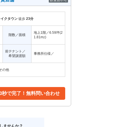
飲食店不可
レイクタウン
徒歩
23分
地上1階／6.59坪(2
階数／面積
1.81m
)
2
前テナント／
事務所仕様／
希望譲渡額
その他
30秒で完了！無料問い合わせ
しませんか？