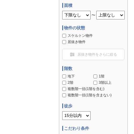
面積
〜
物件の状態
スケルトン物件
居抜き物件
居抜き物件をさらに絞る
階数
地下
1階
2階
3階以上
複数階一括(1階を含む)
複数階一括(1階を含まない)
徒歩
こだわり条件