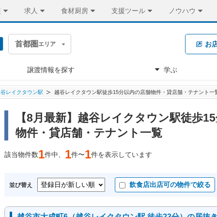
装
求人
食材厨房
支援ツール
ノウハウ
首都圏
お
エリア
譲渡情報を探す
学ぶ
越谷レイクタウン駅
越谷レイクタウン駅徒歩15分以内の店舗物件・貸店舗・テナント一
【8月最新】越谷レイクタウン駅徒歩1
物件・貸店舗・テナント一覧
1
1
1
該当物件数
件中、
件〜
件を表示しています
飲食店出店可の物件で絞る
並び替え
越谷市大成町6（越谷レイクタウン駅 徒歩23分）の居抜