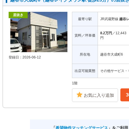
居抜き
最寄り駅
JR武蔵野線
越谷
8.2万円
／12,443
賃料／坪単価
円
所在地
越谷市大成町6
登録日：2026-06-12
出店可能業態
その他サービス・
1階
お気に入り追加
「
希望物件マッチングサービス
」をご利用