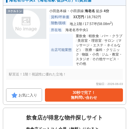
海老名市中央1（海老名駅 徒歩4分）の貸店舗
小田急本線・小田原線
海老名
徒歩
4分
スケルトン
賃料/坪単価
33万円
/ 18,782円
階数/面積
2
地上1階 / 17.57坪(58.08m
)
所在地
海老名市中央1
重飲食
軽飲食
バー・クラブ
美容室・理容室
サロン（マ
ッサージ・エステ・ネイルな
出店可能業態
ど）
医療・歯科・クリニッ
ク
物販・小売
ジム・教室・
スタジオ
その他サービス・
その他
駅至近！1階！視認性に優れた立地！
登録日：2026-06-03
30秒で完了！
お気に入り
無料問い合わせ
飲食店が得意な物件探しサイト