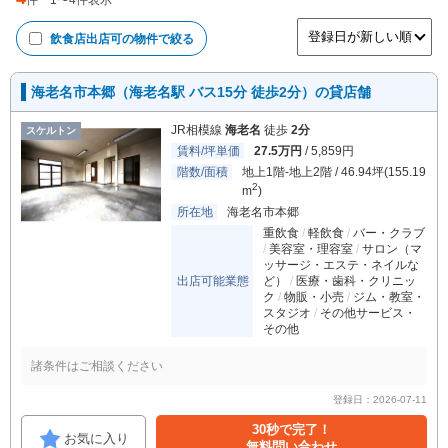
件
1
〜
4
件表示
飲食店出店可
の物件で絞る
海老名市本郷（海老名駅 バス15分 徒歩2分）の貸店舗
JR相模線
海老名
徒歩
2分
スケルトン
賃料/坪単価
27.5万円
/ 5,859円
階数/面積
地上1階-地上2階 / 46.94坪(155.19
2
m
)
所在地
海老名市本郷
重飲食
軽飲食
バー・クラブ
美容室・理容室
サロン（マ
ッサージ・エステ・ネイルな
出店可能業態
ど）
医療・歯科・クリニッ
ク
物販・小売
ジム・教室・
スタジオ
その他サービス・
その他
諸条件はご相談ください
登録日：2026-07-11
30秒で完了！
お気に入り
無料問い合わせ