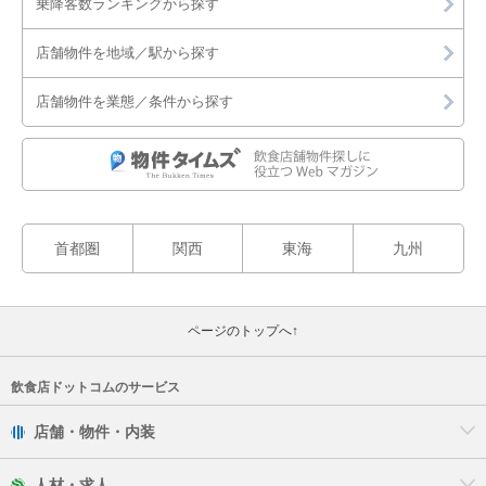
乗降客数ランキングから探す
鎌倉市
店舗物件を地域／駅から探す
藤沢市
店舗物件を業態／条件から探す
小田原市
茅ヶ崎市
逗子市
首都圏
関西
東海
九州
秦野市
ページのトップへ↑
三浦市
飲食店ドットコムのサービス
厚木市
店舗・物件・内装
大和市
人材・求人