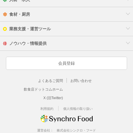
伊勢原市
食材・厨房
海老名市
業務支援・運営ツール
座間市
ノウハウ・情報提供
綾瀬市
三浦郡
会員登録
高座郡
よくあるご質問
お問い合わせ
中郡
飲食店ドットコムホーム
足柄上郡
X (旧Twitter)
利用規約
個人情報の取り扱い
足柄下郡
相模原市緑区
運営会社：
株式会社シンクロ・フード