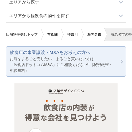
エリアから探す
看板取り付け可
軽飲食
横浜市すべて
エリアから軽飲食の物件を探す
20坪以下
バー・クラブ
川崎市すべて
東京23区
美容室・理容室
相模原市すべて
東京都下
東京23区
店舗物件探しトップ
首都圏
神奈川
海老名市
海老名市の軽
サロン（マッサージ・エステ・ネイルなど）
横浜市旭区
神奈川
東京都下
飲食店の事業譲渡・M&Aをお考えの方へ
医療・歯科・クリニック
横浜市磯子区
千葉
神奈川
お店をまるごと売りたい、まるごと買いたい方は
「飲食店ドットコムM&A」にご相談ください!!（秘密厳守・
物販・小売
横浜市栄区
埼玉
千葉
相談無料）
ジム・教室・スタジオ
横浜市金沢区
埼玉
その他サービス・その他
横浜市戸塚区
横浜市港南区
横浜市港北区