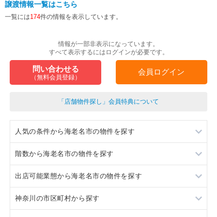
譲渡情報一覧はこちら
一覧には
174
件の情報を表示しています。
情報が一部非表示になっています。
すべて表示するにはログインが必要です。
問い合わせる
会員ログイン
（無料会員登録）
「店舗物件探し」会員特典について
人気の条件から海老名市の物件を探す
階数から海老名市の物件を探す
スケルトン
出店可能業態から海老名市の物件を探す
ロードサイド物件
地下
神奈川の市区町村から探す
駐車場あり
1階
重飲食