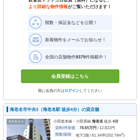
飲食店ドットコム会員（無料）になると、
より詳細な物件情報
がご覧いただけます！
階数・保証金などを公開！
新着物件をメールでお知らせ！
全国の店舗物件
9379
件掲載中！
会員登録はこちら
既に会員の方は
ログイン
してください
海老名市中央3（海老名駅 徒歩4分）の貸店舗
小田急本線・小田原線
海老名
徒歩
4分
スケルトン
賃料/坪単価
78.65万円
/ 12,822円
階数/面積
2
地下1階 / 61.34坪(202.79m
)