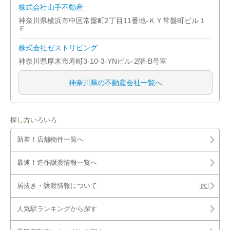
株式会社山手不動産
横浜市緑区
神奈川県横浜市中区常盤町2丁目11番地-ＫＹ常盤町ビル１
Ｆ
川崎市宮前区
株式会社ゼストリビング
神奈川県厚木市寿町3-10-3-YNビル-2階-B号室
川崎市幸区
神奈川県の不動産会社一覧へ
川崎市高津区
川崎市川崎区
探し方いろいろ
川崎市多摩区
新着！店舗物件一覧へ
川崎市中原区
最速！造作譲渡情報一覧へ
川崎市麻生区
居抜き・譲渡情報について
横須賀市
人気駅ランキングから探す
平塚市