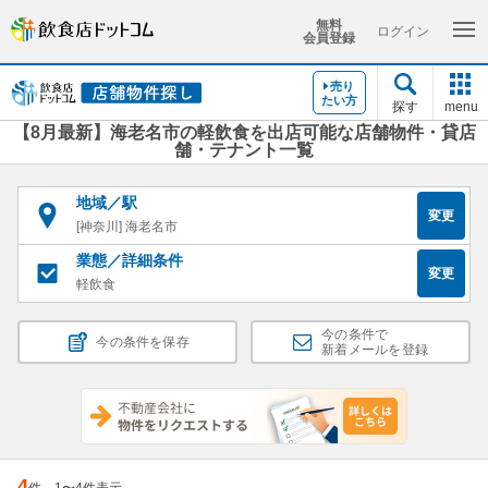
無料
ログイン
会員登録
売り
たい方
探す
menu
【8月最新】海老名市の軽飲食を出店可能な店舗物件・貸店
舗・テナント一覧
地域／駅
変更
[神奈川] 海老名市
業態／詳細条件
変更
軽飲食
今の条件で
今の条件を保存
新着メールを登録
4