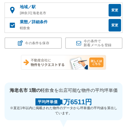
地域／駅
変更
[神奈川] 海老名市
業態／詳細条件
変更
軽飲食
今の条件で
今の条件を保存
新着メールを登録
海老名市 1階の
軽飲食を出店可能な物件の平均坪単価
1万6511円
平均坪単価
※直近1年以内に掲載された物件のデータから坪単価の平均値を算出し
ています。