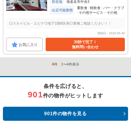
所在地
海老名市中央3
重飲食
軽飲食
バー・クラブ
出店可能業態
その他サービス・その他
◎スカイビル・エビナ◎地下1階B区画◎業種ご相談ください！！
登録日：2026-05-30
30秒で完了！
お気に入り
無料問い合わせ
4
件
1
〜
4
件表示
条件を広げると、
901
件の物件がヒットします
901件の物件を見る