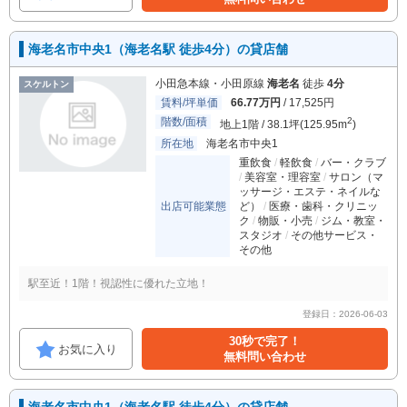
海老名市中央1（海老名駅 徒歩4分）の貸店舗
小田急本線・小田原線
海老名
徒歩
4分
スケルトン
賃料/坪単価
66.77万円
/ 17,525円
階数/面積
2
地上1階 / 38.1坪(125.95m
)
所在地
海老名市中央1
重飲食
軽飲食
バー・クラブ
美容室・理容室
サロン（マ
ッサージ・エステ・ネイルな
出店可能業態
ど）
医療・歯科・クリニッ
ク
物販・小売
ジム・教室・
スタジオ
その他サービス・
その他
駅至近！1階！視認性に優れた立地！
登録日：2026-06-03
30秒で完了！
お気に入り
無料問い合わせ