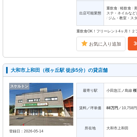
重飲食
軽飲食
出店可能業態
ステ・ネイルなど
ジム・教室・ス
重飲食OK！フリーレント4ヶ月！２
お気に入り追加
大和市上和田（桜ヶ丘駅 徒歩5分）の貸店舗
スケルトン
最寄り駅
小田急江ノ島線
桜
賃料／坪単価
88万円
／10,758円
所在地
大和市上和田
登録日：2026-05-14