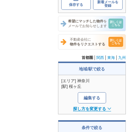
新着メールを
保存する
登録
希望にマッチした物件
を
詳しくは
こちら
メールでお知らせします
不動産会社に
詳しくは
こちら
物件をリクエストする
首都圏
関西
東海
九州
地域/駅で絞る
[エリア] 神奈川
[駅] 桜ヶ丘
編集する
探し方を変更する
条件で絞る