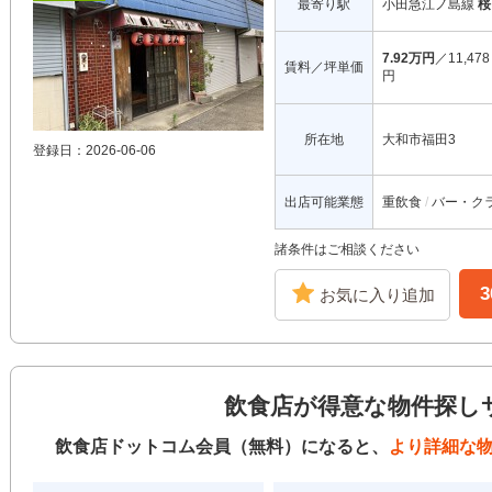
最寄り駅
小田急江ノ島線
桜
7.92万円
／11,478
賃料／坪単価
円
所在地
大和市福田3
登録日：2026-06-06
出店可能業態
重飲食
バー・ク
諸条件はご相談ください
お気に入り追加
飲食店が得意な物件探し
飲食店ドットコム会員（無料）になると、
より詳細な