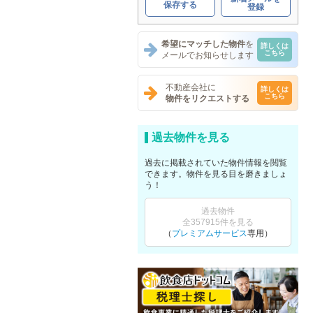
保存する
登録
希望にマッチした物件
を
詳しくは
こちら
メールでお知らせします
不動産会社に
詳しくは
こちら
物件をリクエストする
過去物件を見る
過去に掲載されていた物件情報を閲覧
できます。物件を見る目を磨きましょ
う！
過去物件
全357915件を見る
（
プレミアムサービス
専用）