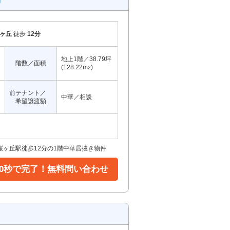
ヶ丘
徒歩
12分
地上1階／38.79坪
階数／面積
(128.22m
)
2
前テナント／
中華／相談
希望譲渡額
ヶ丘駅徒歩12分の1階中華居抜き物件
30秒で完了！無料問い合わせ