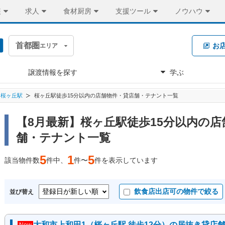
装
求人
食材厨房
支援ツール
ノウハウ
首都圏
お
エリア
譲渡情報を探す
学ぶ
桜ヶ丘駅
桜ヶ丘駅徒歩15分以内の店舗物件・貸店舗・テナント一覧
【8月最新】桜ヶ丘駅徒歩15分以内の店
舗・テナント一覧
5
1
5
該当物件数
件中、
件〜
件を表示しています
飲食店出店可の物件で絞る
並び替え
大和市上和田1（桜ヶ丘駅 徒歩12分）の居抜き貸店