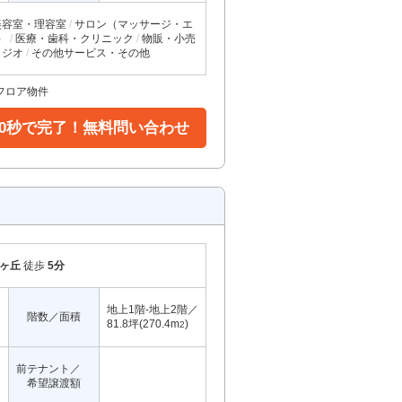
美容室・理容室
サロン（マッサージ・エ
）
医療・歯科・クリニック
物販・小売
タジオ
その他サービス・その他
フロア物件
30秒で完了！無料問い合わせ
ヶ丘
徒歩
5分
地上1階-地上2階／
階数／面積
81.8坪(270.4m
)
2
前テナント／
希望譲渡額