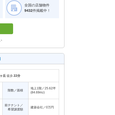
全国の店舗物件
！
9432
件掲載中！
い
舗
ヶ丘
徒歩
22分
地上1階／25.62坪
階数／面積
(84.69m
)
2
前テナント／
建築会社／0万円
希望譲渡額