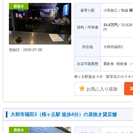
居抜き
最寄り駅
小田急江ノ島線
桜
15.4万円
／10,628
賃料／坪単価
円
所在地
大和市福田1
登録日：2026-07-28
出店可能業態
重飲食
軽飲食
桜ヶ丘駅徒歩３分 駅至近のカラオ
お気に入り追加
大和市福田3（桜ヶ丘駅 徒歩4分）の居抜き貸店舗
居抜き