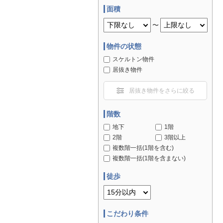
面積
〜
物件の状態
スケルトン物件
居抜き物件
居抜き物件をさらに絞る
階数
地下
1階
2階
3階以上
複数階一括(1階を含む)
複数階一括(1階を含まない)
徒歩
こだわり条件