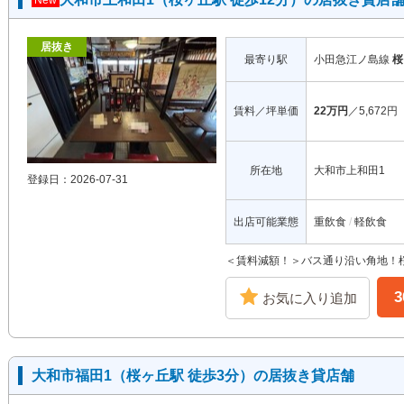
New
居抜き
最寄り駅
小田急江ノ島線
桜
賃料／坪単価
22万円
／5,672円
所在地
大和市上和田1
登録日：2026-07-31
出店可能業態
重飲食
軽飲食
＜賃料減額！＞バス通り沿い角地！桜
お気に入り追加
大和市福田1（桜ヶ丘駅 徒歩3分）の居抜き貸店舗