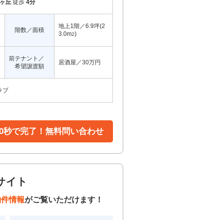
ヶ丘
徒歩
4分
地上1階／6.9坪(2
階数／面積
3.0m
)
2
前テナント／
居酒屋／30万円
希望譲渡額
ラブ
30秒で完了！無料問い合わせ
サイト
物件情報
がご覧いただけます！