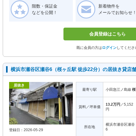
階数・保証金
新着物件を
などを公開！
メールでお知らせ
会員登録はこちら
既に会員の方は
ログイン
してくださ
横浜市瀬谷区瀬谷6（桜ヶ丘駅 徒歩22分）の居抜き貸店
居抜き
最寄り駅
小田急江ノ島線
桜
13.2万円
／5,152
賃料／坪単価
円
横浜市瀬谷区瀬谷
所在地
6
登録日：2026-05-29