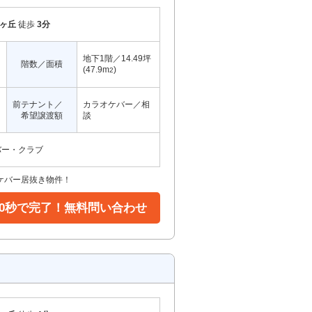
ヶ丘
徒歩
3分
地下1階／14.49坪
階数／面積
(47.9m
)
2
前テナント／
カラオケバー／相
希望譲渡額
談
バー・クラブ
ケバー居抜き物件！
30秒で完了！無料問い合わせ