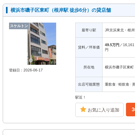
横浜市磯子区東町（根岸駅 徒歩6分）の貸店舗
スケルトン
最寄り駅
JR京浜東北・根
49.5万円
／16,161
賃料／坪単価
円
所在地
横浜市磯子区東町
登録日：2026-06-17
出店可能業態
重飲食
軽飲食
駅近！
お気に入り追加