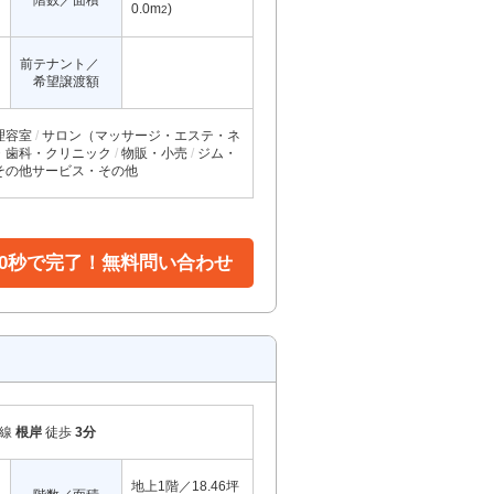
階数／面積
0.0m
)
2
前テナント／
希望譲渡額
理容室
サロン（マッサージ・エステ・ネ
・歯科・クリニック
物販・小売
ジム・
その他サービス・その他
30秒で完了！無料問い合わせ
岸線
根岸
徒歩
3分
地上1階／18.46坪