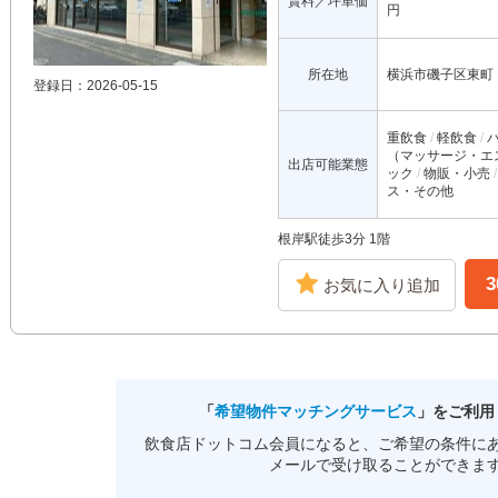
賃料／坪単価
円
所在地
横浜市磯子区東町
登録日：2026-05-15
重飲食
軽飲食
（マッサージ・エ
出店可能業態
ック
物販・小売
ス・その他
根岸駅徒歩3分 1階
お気に入り追加
「
希望物件マッチングサービス
」をご利用
飲食店ドットコム会員になると、ご希望の条件に
メールで受け取ることができま