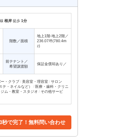
岸線
根岸
徒歩
1分
地上1階-地上2階／
階数／面積
236.07坪(780.4m
)
2
前テナント／
保証金償却あり／
希望譲渡額
バー・クラブ
美容室・理容室
サロン
ステ・ネイルなど）
医療・歯科・クリニ
ジム・教室・スタジオ
その他サービ
30秒で完了！無料問い合わせ