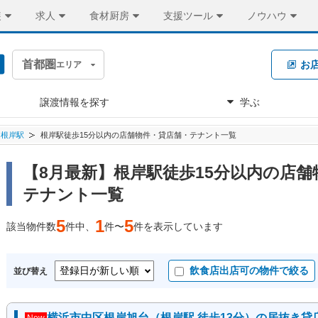
装
求人
食材厨房
支援ツール
ノウハウ
首都圏
お
エリア
譲渡情報を探す
学ぶ
根岸駅
根岸駅徒歩15分以内の店舗物件・貸店舗・テナント一覧
【8月最新】根岸駅徒歩15分以内の店舗
テナント一覧
5
1
5
該当物件数
件中、
件〜
件を表示しています
飲食店出店可の物件で絞る
並び替え
横浜市中区根岸旭台（根岸駅 徒歩13分）の居抜き貸