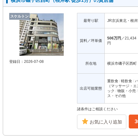
横浜市磯子区西町（根岸駅 徒歩1分）の貸店舗
スケルトン
最寄り駅
JR京浜東北・根
506万円
／21,434
賃料／坪単価
円
登録日：2026-07-08
所在地
横浜市磯子区西町
重飲食
軽飲食
（マッサージ・エ
出店可能業態
ック
物販・小売
ス・その他
諸条件はご相談ください
お気に入り追加