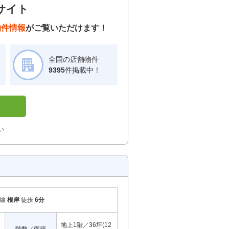
サイト
物件情報
がご覧いただけます！
全国の店舗物件
！
9395
件掲載中！
い
岸線
根岸
徒歩
6分
地上1階／36坪(12