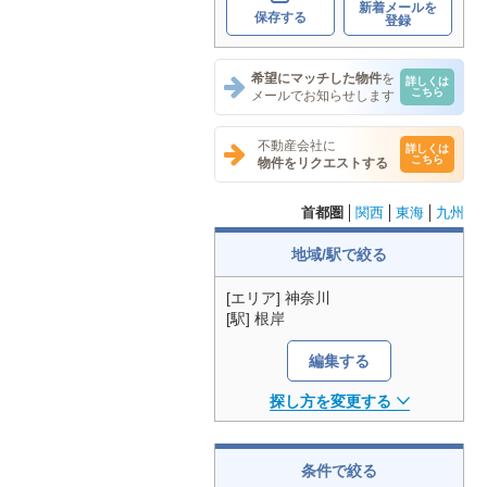
新着メールを
保存する
登録
希望にマッチした物件
を
詳しくは
こちら
メールでお知らせします
不動産会社に
詳しくは
こちら
物件をリクエストする
首都圏
関西
東海
九州
地域/駅で絞る
[エリア] 神奈川
[駅] 根岸
編集する
探し方を変更する
条件で絞る