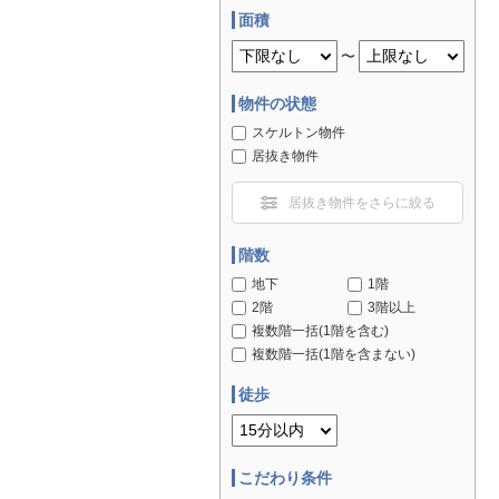
面積
〜
物件の状態
スケルトン物件
居抜き物件
居抜き物件をさらに絞る
階数
地下
1階
2階
3階以上
複数階一括(1階を含む)
複数階一括(1階を含まない)
徒歩
こだわり条件