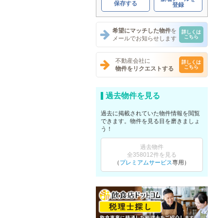
保存する
登録
希望にマッチした物件
を
詳しくは
こちら
メールでお知らせします
不動産会社に
詳しくは
こちら
物件をリクエストする
過去物件を見る
過去に掲載されていた物件情報を閲覧
できます。物件を見る目を磨きましょ
う！
過去物件
全358012件を見る
（
プレミアムサービス
専用）