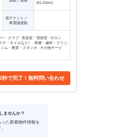
階数／面積
(61.03m
)
2
前テナント／
希望譲渡額
バー・クラブ
美容室・理容室
サロン
ステ・ネイルなど）
医療・歯科・クリニ
ジム・教室・スタジオ
その他サービ
30秒で完了！無料問い合わせ
しませんか？
あった新着物件情報を
す。