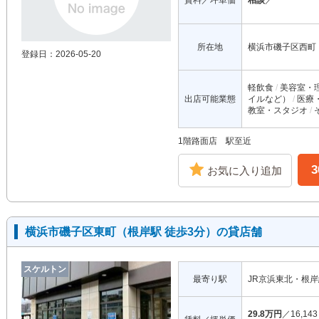
賃料／坪単価
相談
／
所在地
横浜市磯子区西町
登録日：2026-05-20
軽飲食
美容室・
出店可能業態
イルなど）
医療
教室・スタジオ
1階路面店 駅至近
お気に入り追加
横浜市磯子区東町（根岸駅 徒歩3分）の貸店舗
スケルトン
最寄り駅
JR京浜東北・根
29.8万円
／16,143