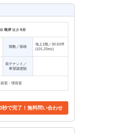
岸線
根岸
徒歩
6分
地上1階／30.63坪
階数／面積
(101.25m
)
2
前テナント／
希望譲渡額
美容室・理容室
30秒で完了！無料問い合わせ