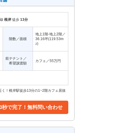
岸線
根岸
徒歩
13分
地上1階-地上2階／
階数／面積
36.16坪(119.53m
)
2
前テナント／
カフェ／55万円
希望譲渡額
く！根岸駅徒歩13分の1~2階カフェ居抜
30秒で完了！無料問い合わせ