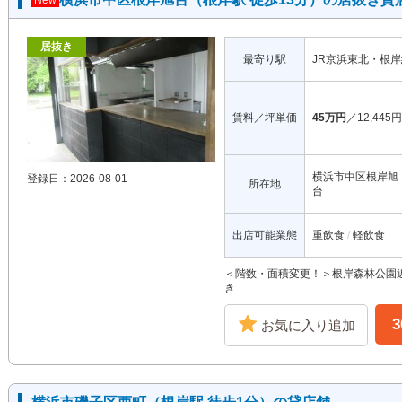
New
居抜き
最寄り駅
JR京浜東北・根
賃料／坪単価
45万円
／12,445円
横浜市中区根岸旭
登録日：2026-08-01
所在地
台
出店可能業態
重飲食
軽飲食
＜階数・面積変更！＞根岸森林公園近
き
お気に入り追加